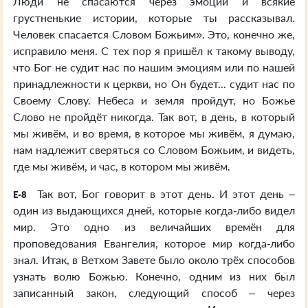
Люди не спасаются через эмоции и всякие
грустненькие истории, которые ты рассказывал.
Человек спасается Словом Божьим». Это, конечно же,
исправило меня. С тех пор я пришёл к такому выводу,
что Бог не судит нас по нашим эмоциям или по нашей
принадлежности к церкви, но Он будет... судит нас по
Своему Слову. Небеса и земля пройдут, но Божье
Слово не пройдёт никогда. Так вот, в день, в который
мы живём, и во время, в которое мы живём, я думаю,
нам надлежит сверяться со Словом Божьим, и видеть,
где мы живём, и час, в котором мы живём.
Так вот, Бог говорит в этот день. И этот день –
E-8
один из выдающихся дней, которые когда-либо видел
мир. Это одно из величайших времён для
проповедования Евангелия, которое мир когда-либо
знал. Итак, в Ветхом Завете было около трёх способов
узнать волю Божью. Конечно, одним из них был
записанный закон, следующий способ – через