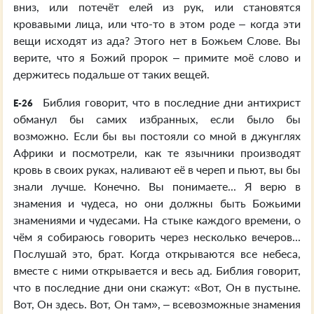
вниз, или потечёт елей из рук, или становятся
кровавыми лица, или что-то в этом роде – когда эти
вещи исходят из ада? Этого нет в Божьем Слове. Вы
верите, что я Божий пророк – примите моё слово и
держитесь подальше от таких вещей.
Библия говорит, что в последние дни антихрист
E-26
обманул бы самих избранных, если было бы
возможно. Если бы вы постояли со мной в джунглях
Африки и посмотрели, как те язычники производят
кровь в своих руках, наливают её в череп и пьют, вы бы
знали лучше. Конечно. Вы понимаете... Я верю в
знамения и чудеса, но они должны быть Божьими
знамениями и чудесами. На стыке каждого времени, о
чём я собираюсь говорить через несколько вечеров...
Послушай это, брат. Когда открываются все небеса,
вместе с ними открывается и весь ад. Библия говорит,
что в последние дни они скажут: «Вот, Он в пустыне.
Вот, Он здесь. Вот, Он там», – всевозможные знамения