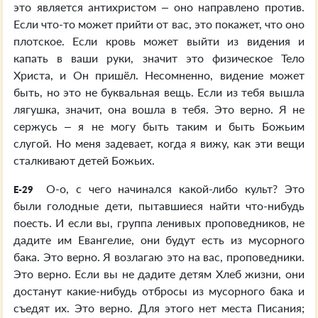
это является антихристом – оно направлено против.
Если что-то может прийти от вас, это покажет, что оно
плотское. Если кровь может выйти из видения и
капать в ваши руки, значит это физическое Тело
Христа, и Он пришёл. Несомненно, видение может
быть, но это не буквальная вещь. Если из тебя вышла
лягушка, значит, она вошла в тебя. Это верно. Я не
сержусь – я не могу быть таким и быть Божьим
слугой. Но меня задевает, когда я вижу, как эти вещи
сталкивают детей Божьих.
О-о, с чего начинался какой-либо культ? Это
E-29
были голодные дети, пытавшиеся найти что-нибудь
поесть. И если вы, группа ленивых проповедников, не
дадите им Евангелие, они будут есть из мусорного
бака. Это верно. Я возлагаю это на вас, проповедники.
Это верно. Если вы не дадите детям Хлеб жизни, они
достанут какие-нибудь отбросы из мусорного бака и
съедят их. Это верно. Для этого нет места Писания;