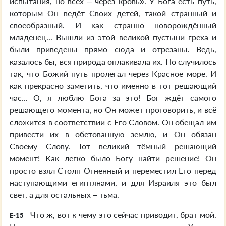
испытания, но всех – через кровь». У Бога есть путь,
которым Он ведёт Своих детей, такой странный и
своеобразный. И как странно новорождённый
младенец... Вышли из этой великой пустыни греха и
были приведены прямо сюда и отрезаны. Ведь,
казалось бы, вся природа оплакивала их. Но случилось
так, что Божий путь пролегал через Красное море. И
как прекрасно заметить, что именно в тот решающий
час... О, я люблю Бога за это! Бог ждёт самого
решающего момента, но Он может проговорить, и всё
сложится в соответствии с Его Словом. Он обещал им
привести их в обетованную землю, и Он обязан
Своему Слову. Тот великий тёмный решающий
момент! Как легко было Богу найти решение! Он
просто взял Столп Огненный и переместил Его перед
наступающими египтянами, и для Израиля это был
свет, а для остальных – тьма.
Что ж, вот к чему это сейчас приводит, брат мой.
E-15