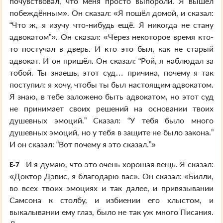
почувствовал, что меня просто выпороли. Я вышел
побеждённым». Он сказал: «Я пошёл домой, и сказал:
“Что ж, я изучу что-нибудь ещё. Я никогда не стану
адвокатом”». Он сказал: «Через некоторое время кто-
то постучал в дверь. И кто это был, как не старый
адвокат. И он пришёл. Он сказал: “Рой, я наблюдал за
тобой. Ты знаешь, этот суд… причина, почему я так
поступил: я хочу, чтобы ты был настоящим адвокатом.
Я знаю, в тебе заложено быть адвокатом, но этот суд
не принимает своих решений на основании твоих
душевных эмоций.” Сказал: “У тебя было много
душевных эмоций, но у тебя в защите не было закона.”
И он сказал: “Вот почему я это сказал.”»
И я думаю, что это очень хорошая вещь. Я сказал:
E-7
«Доктор Дэвис, я благодарю вас». Он сказал: «Билли,
во всех твоих эмоциях и так далее, и привязывании
Самсона к столбу, и избиении его хлыстом, и
выкалывании ему глаз, было не так уж много Писания.