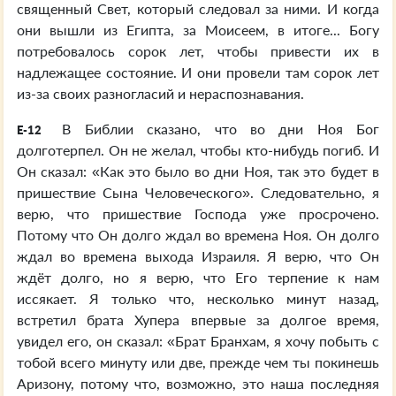
священный Свет, который следовал за ними. И когда
они вышли из Египта, за Моисеем, в итоге... Богу
потребовалось сорок лет, чтобы привести их в
надлежащее состояние. И они провели там сорок лет
из-за своих разногласий и нераспознавания.
В Библии сказано, что во дни Ноя Бог
E-12
долготерпел. Он не желал, чтобы кто-нибудь погиб. И
Он сказал: «Как это было во дни Ноя, так это будет в
пришествие Сына Человеческого». Следовательно, я
верю, что пришествие Господа уже просрочено.
Потому что Он долго ждал во времена Ноя. Он долго
ждал во времена выхода Израиля. Я верю, что Он
ждёт долго, но я верю, что Его терпение к нам
иссякает. Я только что, несколько минут назад,
встретил брата Хупера впервые за долгое время,
увидел его, он сказал: «Брат Бранхам, я хочу побыть с
тобой всего минуту или две, прежде чем ты покинешь
Аризону, потому что, возможно, это наша последняя