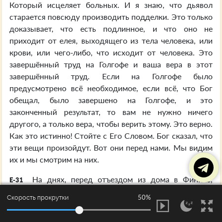
Который исцеляет больных. И я знаю, что дьявол
старается повсюду производить подделки. Это только
доказывает, что есть подлинное, и что оно не
приходит от елея, выходящего из тела человека, или
крови, или чего-либо, что исходит от человека. Это
завершённый труд на Голгофе и ваша вера в этот
завершённый труд. Если на Голгофе было
предусмотрено всё необходимое, если всё, что Бог
обещал, было завершено на Голгофе, и это
законченный результат, то вам не нужно ничего
другого, а только вера, чтобы верить этому. Это верно.
Как это истинно! Стойте с Его Словом. Бог сказал, что
эти вещи произойдут. Вот они перед нами. Мы видим
их и мы смотрим на них.
На днях, перед отъездом из дома в Финикс,
E-31
Аризона, менее, чем за два часа, мне поступило
50%
Скорость прокрутки
тридцать звонков из Атланты, Джорджии,
Бирмингема, Алабамы и многих других мест –