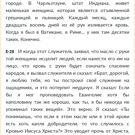
городе. В Чарльзтауне, штат Индиана, живет
маленькая женщина, которая является отъявленной
грешницей и пьяницей. Каждый месяц, каждые
двадцать восемь дней из её рук изливается кровь.
Когда я был в Ватикане, в Риме... у них там десятки
таких. Конечно.
И когда этот служитель заявил, что масло с руки
E-28
той женщины исцелит людей, если нанести его им на
лицо, что кровь с руки будет означать спасение
народов, я вызвал служителя и сказал: «Брат, дорогой,
я люблю тебя, но ты построил своё служение на
ощущениях, и это потерпит неудачу». Я сказал: Если
бы я мог проповедовать Евангелие хотя бы
наполовину так же хорошо, как ты, я бы никогда не
упоминал таких вещей». Это верно. Я сказал: «Ты
понимаешь, что если в этом масле или в этой крови
есть хоть капля добродетели, то что случилось с
Кровью Иисуса Христа?» Это уводит прочь от Христа,