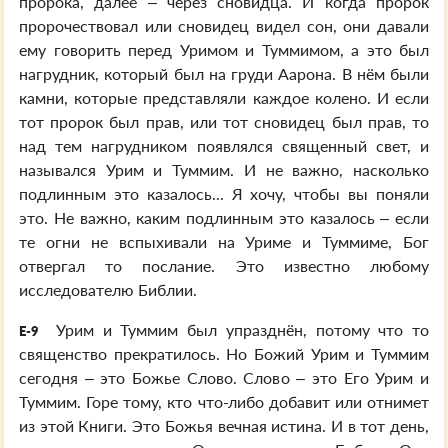
пророка, далее – через сновидца. И когда пророк
пророчествовал или сновидец видел сон, они давали
ему говорить перед Уримом и Туммимом, а это был
нагрудник, который был на груди Аарона. В нём были
камни, которые представляли каждое колено. И если
тот пророк был прав, или тот сновидец был прав, то
над тем нагрудником появлялся священный свет, и
назывался Урим и Туммим. И не важно, насколько
подлинным это казалось... Я хочу, чтобы вы поняли
это. Не важно, каким подлинным это казалось – если
те огни не вспыхивали на Уриме и Туммиме, Бог
отвергал то послание. Это известно любому
исследователю Библии.
Урим и Туммим был упразднён, потому что то
E-9
священство прекратилось. Но Божий Урим и Туммим
сегодня – это Божье Слово. Слово – это Его Урим и
Туммим. Горе тому, кто что-либо добавит или отнимет
из этой Книги. Это Божья вечная истина. И в тот день,