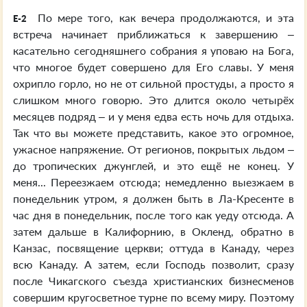
По мере того, как вечера продолжаются, и эта
E-2
встреча начинает приближаться к завершению –
касательно сегодняшнего собрания я уповаю на Бога,
что многое будет совершено для Его славы. У меня
охрипло горло, но не от сильной простуды, а просто я
слишком много говорю. Это длится около четырёх
месяцев подряд – и у меня едва есть ночь для отдыха.
Так что вы можете представить, какое это огромное,
ужасное напряжение. От регионов, покрытых льдом –
до тропических джунглей, и это ещё не конец. У
меня... Переезжаем отсюда; немедленно выезжаем в
понедельник утром, я должен быть в Ла-Кресенте в
час дня в понедельник, после того как уеду отсюда. А
затем дальше в Калифорнию, в Окленд, обратно в
Канзас, посвящение церкви; оттуда в Канаду, через
всю Канаду. А затем, если Господь позволит, сразу
после Чикагского съезда христианских бизнесменов
совершим кругосветное турне по всему миру. Поэтому