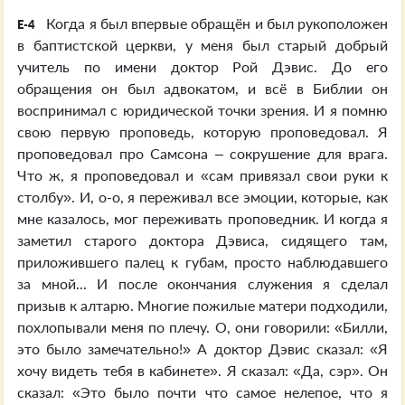
Когда я был впервые обращён и был рукоположен
E-4
в баптистской церкви, у меня был старый добрый
учитель по имени доктор Рой Дэвис. До его
обращения он был адвокатом, и всё в Библии он
воспринимал с юридической точки зрения. И я помню
свою первую проповедь, которую проповедовал. Я
проповедовал про Самсона – сокрушение для врага.
Что ж, я проповедовал и «сам привязал свои руки к
столбу». И, о-о, я переживал все эмоции, которые, как
мне казалось, мог переживать проповедник. И когда я
заметил старого доктора Дэвиса, сидящего там,
приложившего палец к губам, просто наблюдавшего
за мной... И после окончания служения я сделал
призыв к алтарю. Многие пожилые матери подходили,
похлопывали меня по плечу. О, они говорили: «Билли,
это было замечательно!» А доктор Дэвис сказал: «Я
хочу видеть тебя в кабинете». Я сказал: «Да, сэр». Он
сказал: «Это было почти что самое нелепое, что я