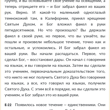
группу, и вы основываете своё учение на освящении, а
теперь отрицаете его – и Бог забрал факел из ваших
рук. Верно. И какой-то маленький одноглазый
темнокожий там, в Калифорнии, принял крещение
Святым Духом, и Бог вложил факел в руки
пятидесятников. Но что произошло? Вы держали
факел в своей руке, но первое, что вы узнаёте, вы
пошли и произвели небольшое течение, точно как и
остальные, и успокоились. И Бог забрал факел из
вашей руки. Вы начали распадаться. Первое, что
сделал Бог, – восстановил дары. Он начал с говорения
на языках, и вы говорили на языках. Затем вы сделали
это учением, первоначальным доказательством того,
что никто не мог получить Святого Духа без говорения
на языках, а все, кто говорил на языках, получили
Святого Духа. С этим всё в порядке, но вы сделали это
учением, и Бог забрал это из вашей руки.
Появилось новое течение – единственники. Они
E-22