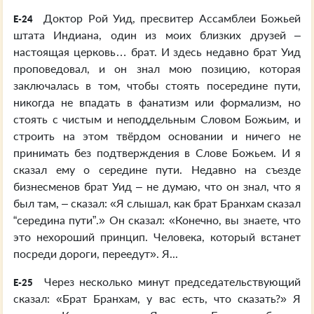
Доктор Рой Уид, пресвитер Ассамблеи Божьей
E-24
штата Индиана, один из моих близких друзей –
настоящая церковь… брат. И здесь недавно брат Уид
проповедовал, и он знал мою позицию, которая
заключалась в том, чтобы стоять посередине пути,
никогда не впадать в фанатизм или формализм, но
стоять с чистым и неподдельным Словом Божьим, и
строить на этом твёрдом основании и ничего не
принимать без подтверждения в Слове Божьем. И я
сказал ему о середине пути. Недавно на съезде
бизнесменов брат Уид – не думаю, что он знал, что я
был там, – сказал: «Я слышал, как брат Бранхам сказал
“середина пути”.» Он сказал: «Конечно, вы знаете, что
это нехороший принцип. Человека, который встанет
посреди дороги, переедут». Я...
Через несколько минут председательствующий
E-25
сказал: «Брат Бранхам, у вас есть, что сказать?» Я