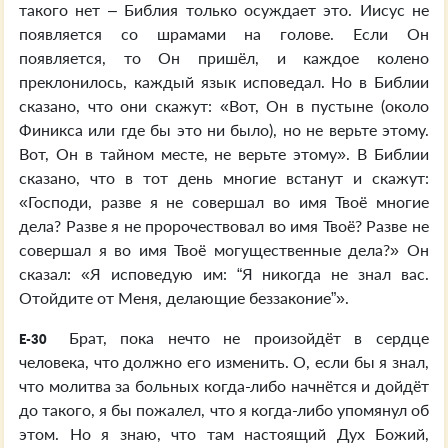
такого нет – Библия только осуждает это. Иисус не
появляется со шрамами на голове. Если Он
появляется, то Он пришёл, и каждое колено
преклонилось, каждый язык исповедал. Но в Библии
сказано, что они скажут: «Вот, Он в пустыне (около
Финикса или где бы это ни было), но не верьте этому.
Вот, Он в тайном месте, не верьте этому». В Библии
сказано, что в тот день многие встанут и скажут:
«Господи, разве я не совершал во имя Твоё многие
дела? Разве я не пророчествовал во имя Твоё? Разве не
совершал я во имя Твоё могущественные дела?» Он
сказал: «Я исповедую им: “Я никогда не знал вас.
Отойдите от Меня, делающие беззаконие”».
Брат, пока нечто не произойдёт в сердце
E-30
человека, что должно его изменить. О, если бы я знал,
что молитва за больных когда-либо начнётся и дойдёт
до такого, я бы пожалел, что я когда-либо упомянул об
этом. Но я знаю, что там настоящий Дух Божий,