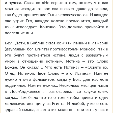
и чудеса. Сказано: «Не верьте этому, потому что как
молния исходит от востока и сияет даже до запада,
так будет пришествие Сына человеческого». И каждое
око узрит Его, каждое колено преклонится, каждый
язык исповедует. Конечно. Это должно произойти в
последние дни.
Дети, в Библии сказано: «Как Ианний и Иамврий
E-27
(двуглавый бог Египта) противостояли Моисею, так и
эти будут противиться истине, люди с развратным
умом в отношении истины». Истина – это Слово
Божье. Он сказал… Что есть Истина? – «Освяти их,
Отец, Истиной. Твоё Слово – это Истина». Нам не
нужно что-то фальшивое, когда у Бога для нас есть
подлинное. Нам не нужно... Несколько месяцев назад
в Лос-Анджелесе я разговаривал со служителем,
когда... Там было что-то о том, чтобы привезти одну
маленькую женщину из Египта. И любой, у кого есть
здравый смысл, знает этих мадонн – они есть у нас в