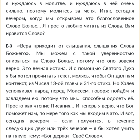
я нуждаюсь в молитве, и нуждаюсь в ней очень
сильно, поэтому молитесь за меня. Итак, сегодня
вечером, когда мы открываем это благословенное
Слово Божье... Я просто люблю читать из Слова. Вам
нравится Слово?
«Вера приходит от слышания, слышания Слова
E-3
Божьего». Мы можем с такой уверенностью
опираться на Слово Божье, потому что оно вовеки
верно. Это вечная истина. И с помощью Святого Духа
я бы хотел прочитать текст, молясь, чтобы Он дал нам
контекст, из Чисел 13-ой главы и 31-го стиха. Но Халев
успокаивал народ перед Моисеем, говоря: пойдём и
завладеем ею, потому что мы... способны одолеть её.
Просто как чтение Писания... И теперь я верю, что Бог
поможет нам, по мере того как мы входим в это. И вот,
сегодня вечером – если получится, в течение
следующих двух или трёх вечеров – я бы хотел учить
на такую тему: «Бог держит Своё Слово».