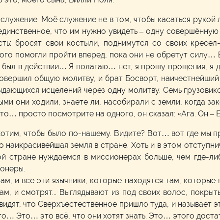
ё служение. Моё служение не в том, чтобы касаться рукой 
 единственное, что им нужно увидеть – одну совершённу
сть: бросят свои костыли, поднимутся со своих кресе
ого помогли пройти вперед, пока они не обретут силу…
был в действии… Я полагаю… нет, я прошу прощения, я ду
овершил общую молитву, и брат Босворт, наичестнейший 
выдающихся исцелений через одну молитву. Семь грузови
ми они ходили, знаете ли, насобирали с земли, когда за
о… просто посмотрите на одного, он сказал: «Ага. Он – Бо
хотим, чтобы было по-нашему. Видите? Вот… вот где мы п
о наикрасивейшая земля в стране. Хоть и в этом отступн
ой стране нуждаемся в миссионерах больше, чем где-либ
онеры.
м, и все эти язычники, которые находятся там, которые 
м, и смотрят... Выглядывают из под своих волос, покрыты
видят, что Сверхъестественное пришло туда, и называет э
сто… Это… это всё, что они хотят знать. Это… этого достат