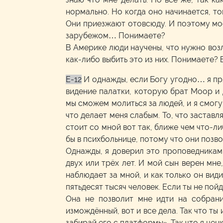
нормально. Но когда оно начинается, тог
Они приезжают отовсюду. И поэтому моё
зарубежом… Понимаете?
В Америке люди научены, что нужно возла
как-либо выбить это из них. Понимаете? 
E-12
И однажды, если Богу угодно… я пр
видение палатки, которую брат Моор и 
мы сможем молиться за людей, и я смогу 
что делает меня слабым. То, что застав
стоит со мной вот так, ближе чем что-либ
бы в психбольнице, потому что они позво
Однажды, я доверил это проповедникам,
двух или трёх лет. И мой сын верен мне
наблюдает за мной, и как только он види
пятьдесят тысяч человек. Если ты не пойд
Она не позволит мне идти на собрание
измождённый, вот и все дела. Так что ты 
забирай его с платформы». Так что я цен