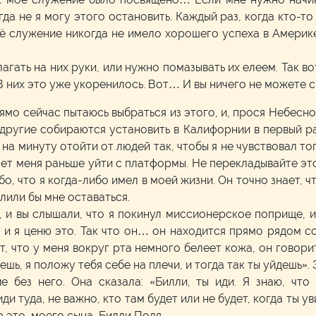
да не я могу этого остановить. Каждый раз, когда кто-то
 служение никогда не имело хорошего успеха в Америке. 
гать на них руки, или нужно помазывать их елеем. Так вот
В них это уже укоренилось. Вот… И вы ничего не можете с 
ямо сейчас пытаюсь выбраться из этого, и, прося Небесн
другие собираются установить в Калифорнии в первый ра
на минуту отойти от людей так, чтобы я не чувствовал то
ляет меня раньше уйти с платформы. Не перекладывайте это
о, что я когда-либо имел в моей жизни. Он точно знает, ч
лили бы мне оставаться.
 и вы слышали, что я покинул миссионерское поприще, и 
, и я ценю это. Так что он… он находится прямо рядом с
т, что у меня вокруг рта немного белеет кожа, он говори
ешь, я положу тебя себе на плечи, и тогда так ты уйдешь». 
 без него. Она сказала: «Билли, ты иди. Я знаю, что
иди туда, не важно, кто там будет или не будет, когда ты 
ю это, моего сына, Билли Поля.