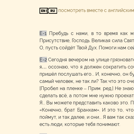
посмотреть вместе с английски
E-1
Пребудь с нами, в то время как 
Присутствие, Господь. Великая сила Свя
О, пусть сойдёт Твой Дух. Помоги нам се
E-2
Сегодня вечером на улице грязновато
я… осознаю, что я должен сократить соб
пришёл послушать его... И, конечно, он б
самый человек, не так ли? Так что это оч
[Пробел на пленке – Прим. ред.] Не знаю
сделать всё, а потом мне нужно проехат
Я... Вы можете представить каково это. 
«Конечно, брат Бранхам». И это то, чт
поймут, и так далее, и они... Я вам так с
есть люди, которые тебя понимают.