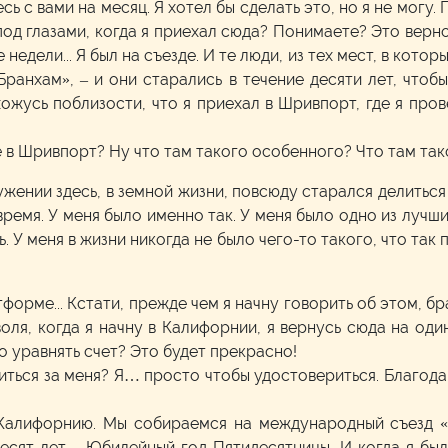
есь с вами на месяц. Я хотел бы сделать это, но я не могу.
 под глазами, когда я приехал сюда? Понимаете? Это верн
недели... Я был на съезде. И те люди, из тех мест, в которы
Бранхам», – и они старались в течение десяти лет, чтоб
ахожусь поблизости, что я приехал в Шривпорт, где я про
 в Шривпорт? Ну что там такого особенного? Что там та
лужении здесь, в земной жизни, повсюду старался делиться 
 время. У меня было именно так. У меня было одно из лучш
. У меня в жизни никогда не было чего-то такого, что так 
латформе... Кстати, прежде чем я начну говорить об этом, 
ля, когда я начну в Калифорнии, я вернусь сюда на оди
 уравнять счет? Это будет прекрасно!
олиться за меня? Я… просто чтобы удостовериться. Благода
в Калифорнию. Мы собираемся на международный съезд «А
есят лет – Юбилейный год Пятидесятницы. И когда я был