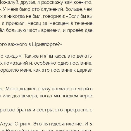
 Пожалуй, друзья, я расскажу вам кое-что,
о. У меня было сто служений, больше, чем
х я никогда не был, говорили: «Если бы вы
ы я приехал, месяц за месяцем в течение
вёл большую часть времени, и провёл две
кого важного в Шривпорте?»
с каждым. Так же и я пытаюсь это делать.
их помазаний и, особенно одно послание,
поразило меня, как это послание к церкви
брат Моор должен сразу поехать со мной в
н или два вечера, когда мы поедем через
рю вас братья и сёстры, это прекрасно с
зуза Стрит». Это пятидесятилетие. И я
 в Вестгейтс год назад, или около того,