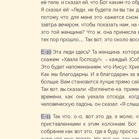
её теле, и сказал ей, что Бог каким-то о
Я сказал ей: «Леди, не будете ли вы та
потому что для меня это кажется сном.
завтра вечером, чтобы показать нам, на
это той женщине? Что ж, она принесла в
тех пор прошло… Так вот, это около вос
E-10
Эта леди здесь? Та женщина, котора
скажем: «Хвала Господу!», – каждый. [Со
Это будет напоминанием, что Иисус Христ
Как мы благодарны. И я благодарен за 
больше. Вам становится лучше прямо се
Так вот, вы сказали: «Взгляните-ка, при
времени, как она уехала отсюда, ког
человеческую ладонь, он сказал: «Я слыш
E-11
Так что, о-о, вот это да, я молю,
приставленными к этим колоннам. Бог 
собрание как вот это, где я буду просто 
знаю что мне делать. Но всё же, так к