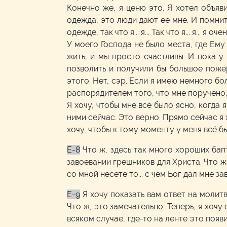
Конечно же, я ценю это. Я хотел объяв
одежда, это люди дают её мне. И помнит
одежде, так что я... я... Так что я... я... я оче
У моего Господа не было места, где Ему п
жить, и мы просто счастливы. И пока у н
позволить и получили бы большое поже
этого. Нет, сэр. Если я имею немного бол
распорядителем того, что мне поручено, и 
Я хочу, чтобы мне всё было ясно, когда 
ними сейчас. Это верно. Прямо сейчас я 
хочу, чтобы к тому моменту у меня всё бы
E-8
Что ж, здесь так много хороших бапт
завоевании грешников для Христа. Что ж,
со мной несёте то... с чем Бог дал мне за
E-9
Я хочу показать вам ответ на молит
Что ж, это замечательно. Теперь, я хочу 
всяком случае, где-то на ленте это поя