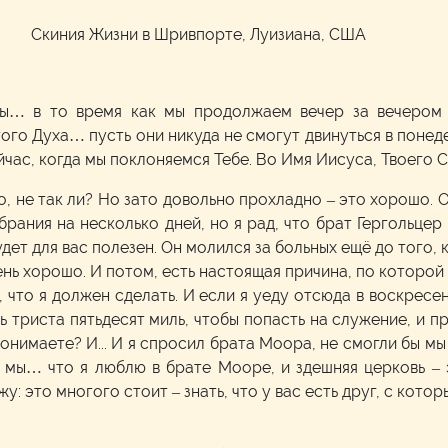
м
Скиния Жизни в Шривпорте, Луизиана, США
мы… в то время как мы продолжаем вечер за вечером 
того Духа… пусть они никуда не смогут двинуться в понеде
йчас, когда мы поклоняемся Тебе. Во Имя Иисуса, Твоего С
, не так ли? Но зато довольно прохладно – это хорошо. Оч
рания на несколько дней, но я рад, что брат Гергольцер п
удет для вас полезен. Он молился за больных ещё до того, к
ень хорошо. И потом, есть настоящая причина, по которой я
, что я должен сделать. И если я уеду отсюда в воскресе
ь триста пятьдесят миль, чтобы попасть на служение, и п
Понимаете? И... И я спросил брата Моора, не смогли бы мы 
о мы… что я люблю в брате Мооре, и здешняя церковь –
кажу: это многого стоит – знать, что у вас есть друг, с кото