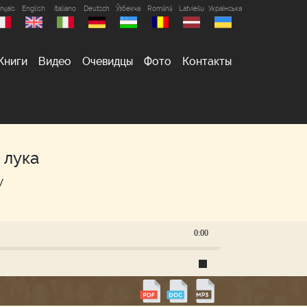
nçais
English
Italiano
Deutsch
Ўзбекча
Română
Latviešu
Українська
Книги
Видео
Очевидцы
Фото
Контакты
 лука
w
0:00