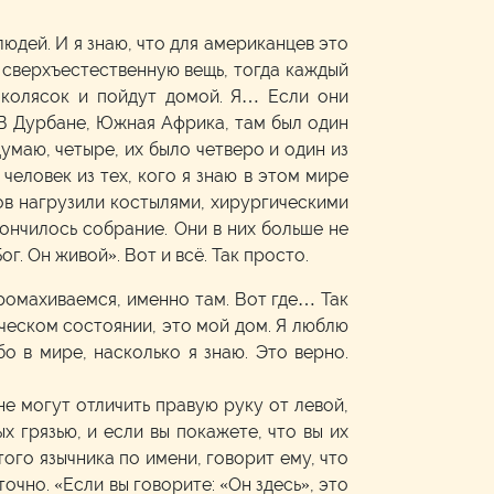
людей. И я знаю, что для американцев это
ю сверхъестественную вещь, тогда каждый
л-колясок и пойдут домой. Я… Если они
 В Дурбане, Южная Африка, там был один
маю, четыре, их было четверо и один из
человек из тех, кого я знаю в этом мире
ков нагрузили костылями, хирургическими
кончилось собрание. Они в них больше не
г. Он живой». Вот и всё. Так просто.
ромахиваемся, именно там. Вот где… Так
ическом состоянии, это мой дом. Я люблю
о в мире, насколько я знаю. Это верно.
не могут отличить правую руку от левой,
х грязью, и если вы покажете, что вы их
того язычника по имени, говорит ему, что
очно. «Если вы говорите: «Он здесь», это