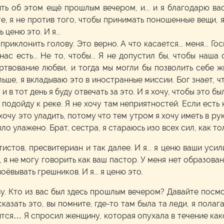
ить об этом ещё прошлым вечером, и... и я благодарю ва
е, я не против того, чтобы принимать поношенные вещи, я
нь ценю это. И я...
риклонить голову. Это верно. А что касается... меня... Г
ас есть... Не то, чтобы... Я не допустил бы, чтобы наша
ртвование любви, и тогда мы могли бы позволить себе ж
ьше, я вкладываю это в иностранные миссии. Бог знает, что 
в тот день я буду отвечать за это. И я хочу, чтобы это было
я подойду к реке. Я не хочу там неприятностей. Если есть
хочу это уладить, потому что тем утром я хочу иметь в рук
ло улажено. Брат, сестра, я стараюсь изо всех сил, как то
истов, пресвитериан и так далее. И я... я ценю ваши уси
 я не могу говорить как ваш пастор. У меня нет образован
воёвывать грешников. И я... я ценю это.
ву. Кто из вас был здесь прошлым вечером? Давайте посмо
сказать это, вы помните, где-то там была та леди, я полаг
вится… Я спросил женщину, которая опухала в течение как