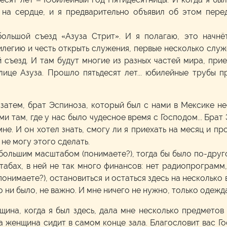
 на сердце, и я предварительно объявил об этом перед
ольшой съезд «Азуза Стрит». И я полагаю, это начнёт
легию и честь открыть служения, первые несколько служ
съезд. И там будут многие из разных частей мира, прие
лице Азуза. Прошло пятьдесят лет... юбилейные трубы п
 затем, брат Эспиноза, который был с нами в Мексике н
 там, где у нас было чудесное время с Господом... Бра
мне. И он хотел знать, смогу ли я приехать на месяц и пр
 не могу этого сделать.
ольшим масштабом (понимаете?), тогда бы было по-друго
табах, в ней не так много финансов: нет радиопрограмм,
(понимаете?), остановиться и остаться здесь на несколько 
то ни было, не важно. И мне ничего не нужно, только одежд
ина, когда я был здесь, дала мне несколько предметов 
а женщина сидит в самом конце зала. Благословит вас Гос