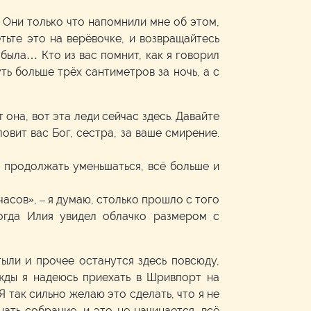
… Они только что напомнили мне об этом,
тьте это на верёвочке, и возвращайтесь
 была… Кто из вас помнит, как я говорил
ть больше трёх сантиметров за ночь, а с
она, вот эта леди сейчас здесь. Давайте
ловит вас Бог, сестра, за ваше смирение.
о продолжать уменьшаться, всё больше и
часов», – я думаю, столько прошло с того
когда Илия увидел облачко размером с
тыли и прочее останутся здесь повсюду,
ажды я надеюсь приехать в Шривпорт на
 Я так сильно желаю это сделать, что я не
ать собрание, и это не начинается, всё