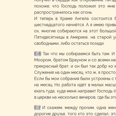
похоже, что Господь положил это мне
распространилось как огонь.
И теперь в Храме Ангела состоится б
шестнадцатого начнётся. А я имею приви
ох, многие собираются на этот большой 
Пятидесятницы в Америке, на старой у
свободными, либо остаться позади.
E-6
Так что мы собираемся быть там. И
Моором, братом Брауном и со всеми нами
прекрасный брат, и он был так добр ко 
Служения на один месяц, что ж, я просто
Если бы мои собрания были устроены с б
на месяц. Но работа идёт в малых масш
ехать туда, куда меня направит Господь 
в церкви на несколько вечеров, где бы э
E-7
И скажем, между прочим, одна женщ
дорогие друзья, того кто это сделал, эт