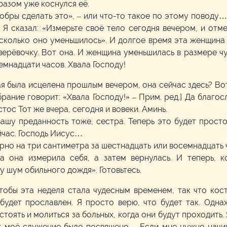
бразом уже коснулся её.
к добры сделать это», – или что-то такое по этому поводу
 Я сказал: «Измерьте своё тело сегодня вечером, и отме
 сколько оно уменьшилось». И долгое время эта женщина
ерёвочку. Вот она. И женщина уменьшилась в размере чу
емнадцати часов. Хвала Господу!
я была исцелена прошлым вечером, она сейчас здесь? Вот 
брание говорит: «Хвала Господу!» – Прим. ред.] Да благос
ос Тот же вчера, сегодня и вовеки. Аминь.
вашу преданность тоже, сестра. Теперь это будет прост
йчас. Господь Иисус…
мерно на три сантиметра за шестнадцать или восемнадцать 
да она измерила себя, а затем вернулась. И теперь, 
у шум обильного дождя». Готовьтесь.
 чтобы эта неделя стала чудесным временем, так что кос
будет прославлен. Я просто верю, что будет так. Одн
стоять и молиться за больных, когда они будут проходить.
ак моё служение было посвящено… Если мне нужно начин