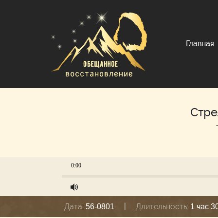
Главная
Стре
0:00
Дата:
|
Длительность:
56-0801
1 час 3