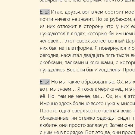
E-13
Итак, друзья, вот в чём состоит мо
почти ничего не значит. Но за рубежом,
из них отложит в сторону что у них е
нуждаются в людях, которые бы им немн
человек… этот сверхъестественный Дар 
них был на платформе. Я повернулся и с
сегодня, насчитал двадцать пять тысяч 
скобками, палками и клюшками, с которы
нуждались. Все они были исцелены. Прост
E-14
Но мы такие образованные. Ох, мы 
вот, мы знаем… Я тоже американец, и эт
её. Но, тем не менее, мы… Ох, мы в эт
Именно здесь больше всего нужны мисси
Просто одна сверхъестественная вещь та
обнажённые, ни стежка одежды, сидят та
любите, они просто заплачут. Затем они 
с ним не в порядке. Вот это да, они про