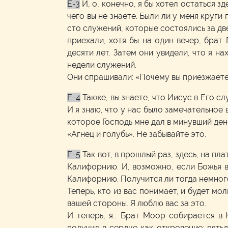
E-3
И, о, конечно, я бы хотел остаться зд
чего вы не знаете. Были ли у меня круги
сто служений, которые состоялись за две 
приехали, хотя бы на один вечер, брат 
десяти лет. Затем они увидели, что я н
недели служений.
Они спрашивали: «Почему вы приезжаете
E-4
Также, вы знаете, что Иисус в Его с
И я знаю, что у нас было замечательное
которое Господь мне дал в минувший день
«Агнец и голубь». Не забывайте это.
E-5
Так вот, в прошлый раз, здесь, на п
Калифорнию. И, возможно, если Божья во
Калифорнию. Получится ли тогда немного
Теперь, кто из вас понимает, и будет м
вашей стороны. Я люблю вас за это.
И теперь, я... Брат Моор собирается 
получил в сердце как откровение: пятьд