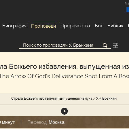
Fra
Биография
Пророчества
Бог
Библия
Проповеди
ла Божьего избавления, выпущенная из
The Arrow Of God's Deliverance Shot From A Bo
Стрела Божьего избавления, выпущенная из лука
/ У.М.Бранхам
|
Перевод:
0 минут
Москва