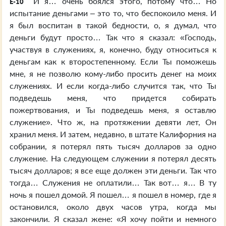
И я… очень боялся этого, потому что… Но
E-10
испытание деньгами – это то, что беспокоило меня. И
я был воспитан в такой бедности, о, я думал, что
деньги будут просто… Так что я сказал: «Господь,
участвуя в служениях, я, конечно, буду относиться к
деньгам как к второстепенному. Если Ты поможешь
мне, я не позволю кому-либо просить денег на моих
служениях. И если когда-либо случится так, что Ты
подведешь меня, что придется собирать
пожертвования, и Ты подведешь меня, я оставлю
служение». Что ж, на протяжении девяти лет, Он
хранил меня. И затем, недавно, в штате Калифорния на
собрании, я потерял пять тысяч долларов за одно
служение. На следующем служении я потерял десять
тысяч долларов; я все еще должен эти деньги. Так что
тогда… Служения не оплатили… Так вот… я… В ту
ночь я пошел домой. Я пошел… я пошел в номер, где я
остановился, около двух часов утра, когда мы
закончили. Я сказал жене: «Я хочу пойти и немного