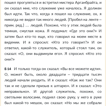
пошел прогуляться и встретил мистера Арганбрайта, и
он сказал мне, что служение уже началось. Я должен
был идти. Так что, когда я пошел на служение, ох, я
никогда не видел так много людей. [Пробел на ленте –
прим. ред.] … людей. Похоже, что у этих людей была
темная, смуглая кожа. Я подумал: «Где это они?» И
затем был кто-то еще, кто говорил на моем месте в
видении. И я спросил: «Кто это говорит?» И он
ответил, какой-то служитель, который стоял там, он
сказал: «О, они выдвинули его». Я спросил: «Кто это
они?»
И только тогда он сказал: «Вы все можете идти».
E-14
О, может быть, около двадцати – тридцати тысяч
людей начали уходить. И я сказал: «Как же так? Они
так и не сделали призыв к алтарю». И я сказал: «Это
неправильно». И другой служитель, похоже, со
светлыми волосами, поднял свою руку, у него в руке
был какой-то мешок, он сказал: «Но мы же собрали