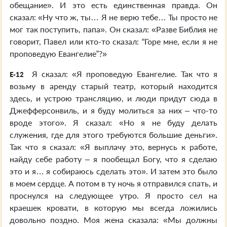
обещание». И это есть единственная правда. Он
сказал: «Ну что ж, ты… Я не верю тебе… Ты просто не
мог так поступить, папа». Он сказал: «Разве Библия не
говорит, Павел или кто-то сказал: “Горе мне, если я не
проповедую Евангелие”?»
Я сказал: «Я проповедую Евангелие. Так что я
E-12
возьму в аренду старый театр, который находится
здесь, и устрою трансляцию, и люди придут сюда в
Джефферсонвиль, и я буду молиться за них – что-то
вроде этого». Я сказал: «Но я не буду делать
служения, где для этого требуются большие деньги».
Так что я сказал: «Я выплачу это, вернусь к работе,
найду себе работу – я пообещал Богу, что я сделаю
это и я… я собираюсь сделать это». И затем это было
в моем сердце. А потом в ту ночь я отправился спать, и
проснулся на следующее утро. Я просто сел на
краешек кровати, в которую мы всегда ложились
довольно поздно. Моя жена сказала: «Мы должны