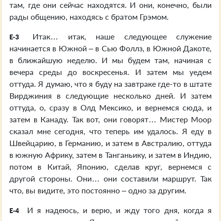
там, где они сейчас находятся. И они, конечно, были
рады общению, находясь с братом Грэмом.
Итак… итак, наше следующее служение
E-3
начинается в Южной – в Сью Фоллз, в Южной Дакоте,
в ближайшую неделю. И мы будем там, начиная с
вечера среды до воскресенья. И затем мы уедем
оттуда. Я думаю, что я буду на завтраке где-то в штате
Вирджиния в следующие несколько дней. И затем
оттуда, о, сразу в Олд Мексико, и вернемся сюда, и
затем в Канаду. Так вот, они говорят… Мистер Моор
сказал мне сегодня, что теперь им удалось. Я еду в
Швейцарию, в Германию, и затем в Австралию, оттуда
в южную Африку, затем в Танганьику, и затем в Индию,
потом в Китай, Японию, сделав круг, вернемся с
другой стороны. Они… они составили маршрут. Так
что, вы видите, это постоянно – одно за другим.
И я надеюсь, и верю, и жду того дня, когда я
E-4