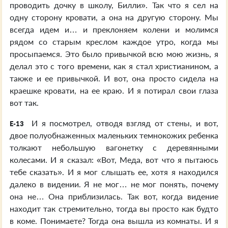
проводить дочку в школу, Билли». Так что я сел на
одну сторону кровати, а она на другую сторону. Мы
всегда идем и… и преклоняем колени и молимся
рядом со старым креслом каждое утро, когда мы
просыпаемся. Это было привычкой всю мою жизнь, я
делал это с того времени, как я стал христианином, а
также и ее привычкой. И вот, она просто сидела на
краешке кровати, на ее краю. И я потирал свои глаза
вот так.
И я посмотрел, отводя взгляд от стены, и вот,
E-13
двое полуобнаженных маленьких темнокожих ребенка
толкают небольшую вагонетку с деревянными
колесами. И я сказал: «Вот, Меда, вот что я пытаюсь
тебе сказать». И я мог слышать ее, хотя я находился
далеко в видении. Я не мог… не мог понять, почему
она не… Она приблизилась. Так вот, когда видение
находит так стремительно, тогда вы просто как будто
в коме. Понимаете? Тогда она вышла из комнаты. И я