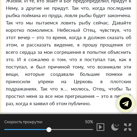
Жизни. И те, кто знает и Бог предопределил, придут к
Нему, а другие не придут. Так что, когда последняя
рыбка поймана из пруда, ловля рыбы будет закончена.
Так что мы пытаемся ловить рыбу сейчас. Давайте
коротко помолимся. Небесный Отец, чувствуя, что
этот вечер – это то время, когда я должен сказать об
этом, и рассказать видение, я прошу прощения от
всего сердца за мои согрешения в попытке объяснить
это. И я сожалею о том, что я поступал так, как я
поступал, и был причиной тому, что возникали эти
вещи, которые создавали большие помехи и
приносили упреки на Церковь в плотских
подражаниях. Так что я… молюсь, Отец, чтобы Ты
простил меня за все мои прегрешения – это в первый
раз, когда я заявил об этом публично.
Я прошу Тебя сейчас, дорогой Иисус, чтобы Ты
E-32
50%
Скорость прокрутки
помог нам сегодня вечером и чрезвычайно, обильно
благословил нас сегодня вечером и излил Свои