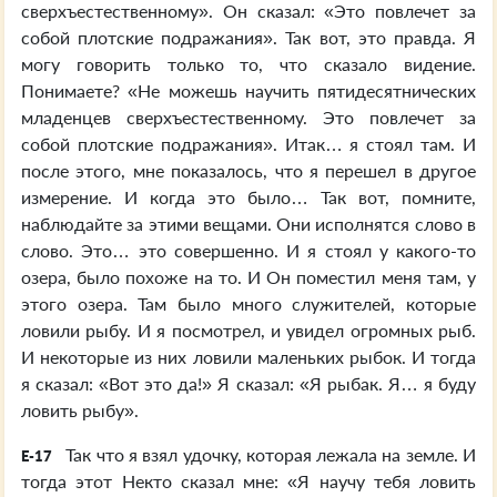
сверхъестественному». Он сказал: «Это повлечет за
собой плотские подражания». Так вот, это правда. Я
могу говорить только то, что сказало видение.
Понимаете? «Не можешь научить пятидесятнических
младенцев сверхъестественному. Это повлечет за
собой плотские подражания». Итак… я стоял там. И
после этого, мне показалось, что я перешел в другое
измерение. И когда это было… Так вот, помните,
наблюдайте за этими вещами. Они исполнятся слово в
слово. Это… это совершенно. И я стоял у какого-то
озера, было похоже на то. И Он поместил меня там, у
этого озера. Там было много служителей, которые
ловили рыбу. И я посмотрел, и увидел огромных рыб.
И некоторые из них ловили маленьких рыбок. И тогда
я сказал: «Вот это да!» Я сказал: «Я рыбак. Я… я буду
ловить рыбу».
Так что я взял удочку, которая лежала на земле. И
E-17
тогда этот Некто сказал мне: «Я научу тебя ловить