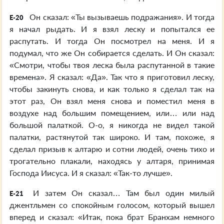
Он сказал: «Ты вызываешь подражания». И тогда
E-20
я начал рыдать. И я взял леску и попытался ее
распутать. И тогда Он посмотрел на меня. И я
подумал, что же Он собирается сделать. И Он сказал:
«Смотри, чтобы твоя леска была распутанной в такие
времена». Я сказал: «Да». Так что я приготовил леску,
чтобы закинуть снова, и как только я сделал так на
этот раз, Он взял меня снова и поместил меня в
воздухе над большим помещением, или… или над
большой палаткой. О-о, я никогда не видел такой
палатки, растянутой так широко. И там, похоже, я
сделал призыв к алтарю и сотни людей, очень тихо и
трогательно плакали, находясь у алтаря, принимая
Господа Иисуса. И я сказал: «Так-то лучше».
И затем Он сказал… Там был один милый
E-21
джентльмен со спокойным голосом, который вышел
вперед и сказал: «Итак, пока брат Бранхам немного