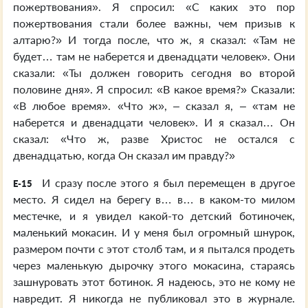
пожертвования». Я спросил: «С каких это пор
пожертвования стали более важны, чем призыв к
алтарю?» И тогда после, что ж, я сказал: «Там не
будет… там не наберется и двенадцати человек». Они
сказали: «Ты должен говорить сегодня во второй
половине дня». Я спросил: «В какое время?» Сказали:
«В любое время». «Что ж», – сказал я, – «там не
наберется и двенадцати человек». И я сказал… Он
сказал: «Что ж, разве Христос не остался с
двенадцатью, когда Он сказал им правду?»
И сразу после этого я был перемещен в другое
E-15
место. Я сидел на берегу в… в… в каком-то милом
местечке, и я увидел какой-то детский ботиночек,
маленький мокасин. И у меня был огромный шнурок,
размером почти с этот столб там, и я пытался продеть
через маленькую дырочку этого мокасина, стараясь
зашнуровать этот ботинок. Я надеюсь, это не кому не
навредит. Я никогда не публиковал это в журнале.