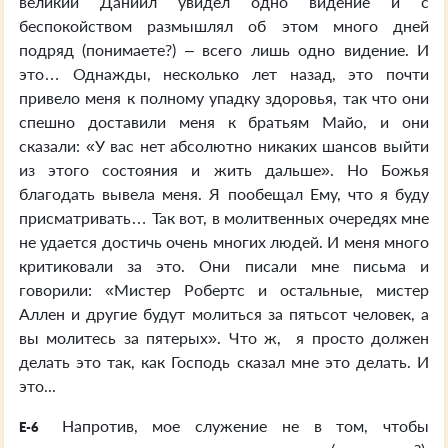
великий Даниил увидел одно видение и с
беспокойством размышлял об этом много дней
подряд (понимаете?) – всего лишь одно видение. И
это… Однажды, несколько лет назад, это почти
привело меня к полному упадку здоровья, так что они
спешно доставили меня к братьям Майо, и они
сказали: «У вас нет абсолютно никаких шансов выйти
из этого состояния и жить дальше». Но Божья
благодать вывела меня. Я пообещал Ему, что я буду
присматривать… Так вот, в молитвенных очередях мне
не удается достичь очень многих людей. И меня много
критиковали за это. Они писали мне письма и
говорили: «Мистер Робертс и остальные, мистер
Аллен и другие будут молиться за пятьсот человек, а
вы молитесь за пятерых». Что ж, я просто должен
делать это так, как Господь сказал мне это делать. И
это...
Напротив, мое служение не в том, чтобы
E-6