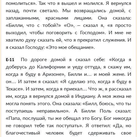
помолиться». Так что я вышел и молился. Я вернулся
назад, почти светало. Мы возвращались домой, с
заплаканными, красными лицами. Она сказала:
«Билли, что с тобой?» «О», – сказал я, «я просто
выходил, чтобы поговорить с Господом». И мне не
хватило духу сказать ей, что я прекратил служения. И
я сказал Господу: «Это мое обещание».
По дороге домой я сказал себе: «Когда я
E-11
доберусь до Калифорнии и уеду оттуда, я скажу им,
когда я буду в Аризоне», Билли и… и моей жене. И
он… И затем я сказал: «Я сделаю это, когда я буду в
Техасе». И затем, когда я приехал… Что ж, я рассказал
им, когда я вернулся домой в Индиану. А моя жена не
могла понять этого. Она сказала: «Билл, боюсь, что ты
поступаешь неправильно». А Билли Поль сказал:
«Папа, послушай, ты же обещал это Богу. Бог никогда
не говорил тебе так поступать». Я ответил: «Да, но
благочестивый человек будет сдерживать свое