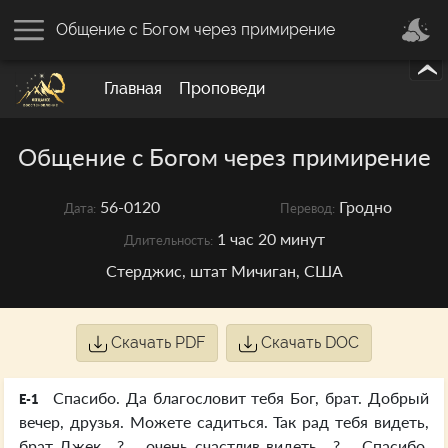
Общение с Богом через примирение
Главная
Проповеди
Общение с Богом через примирение
56-0120
Гродно
Дата:
Перевод:
1 час 20 минут
Длительность:
Стерджис, штат Мичиган, США
Скачать PDF
Скачать DOC
Спасибо. Да благословит тебя Бог, брат. Добрый
E-1
вечер, друзья. Можете садиться. Так рад тебя видеть,
брат Джек…?… очень счастлив видеть…?… Спасибо.