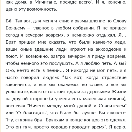
как дома, в Мичигане, прежде всего”. И я, конечно,
ценю эту возможность.
Так вот, для меня чтение и размышление по Слову
E-8
Божьему – главное в любом собрании. Я не пришел
сегодня вечером вовремя, я немножко отдыхал. Я…
Брат пришел мне сказать, что были какие-то леди,
ваши юные здешние леди играют на аккордеоне и
поют. И возможно, завтра вечером я приду вовремя,
чтобы немного это послушать. А я люблю петь. А вы?
О-о, нечто есть в пении… Я никогда не мог петь, и я
часто говорил людям: “Так вот, когда странствие
закончится, и все мы окажемся во славе, и все вы
услышите, как кто-то стоит вдали за деревьями Жизни
на другой стороне (и у меня есть маленькая хижина),
воспевая “Ничего между моей душой и Спасителем”
или “О благодать”, что было бы лучше. Вы скажете:
“Ну, старина брат Бранхам в конце концов это сделал.
Это он там, просто хорошо проводит время”. Я верю,