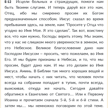
Исцели больных и страждущих, помоги нам
E-12
быть Твоими слугами. И теперь даруй все это нам,
Отец, ибо мы смиренно просим их Богом
предназначенным способом. Иисус сказал во время
пребывания здесь, на земле, нам: “Просите у Отца что
угодно во Имя Мое. Я это сделаю”. Так вот, воистину
все, что нам нужно, Господь: верить этому. Мы знаем,
что у нас не слишком много уверенности в земном, но
это Небесное. Великое благословение дано нам
Господом Иисусом – просить, чего пожелаем, во Имя
Его. И мы будем признаны в Небесах, и то, что мы
просим, будет дано нам. И мы это делаем во Имя
Иисуса. Аминь. В Библии так много хороших вещей и
мест, чтобы начать с них читать, что человек почти
всегда на собрании попадает в тупик, почти всегда,
выискивая, откуда же начать. Сегодня давайте
обратимся к Евангелию от Святого… Или к Первому
Иоанна и прочитаем сначала 5-й, 5-й и 6-й стихи. А
затем мы… мы немножко поговорим по этой теме.