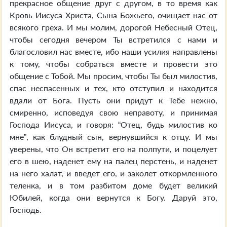
прекрасное общение друг с другом, в то время как
Кровь Иисуса Христа, Сына Божьего, очищает нас от
всякого греха. И мы молим, дорогой Небесный Отец,
чтобы сегодня вечером Ты встретился с нами и
благословил нас вместе, ибо наши усилия направлены
к тому, чтобы собраться вместе и провести это
общение с Тобой. Мы просим, чтобы Ты был милостив,
спас неспасенных и тех, кто отступил и находится
вдали от Бога. Пусть они придут к Тебе нежно,
смиренно, исповедуя свою неправоту, и принимая
Господа Иисуса, и говоря: “Отец, будь милостив ко
мне”, как блудный сын, вернувшийся к отцу. И мы
уверены, что Он встретит его на полпути, и поцелует
его в шею, наденет ему на палец перстень, и наденет
на него халат, и введет его, и заколет откормленного
теленка, и в том разбитом доме будет великий
Юбилей, когда они вернутся к Богу. Даруй это,
Господь.