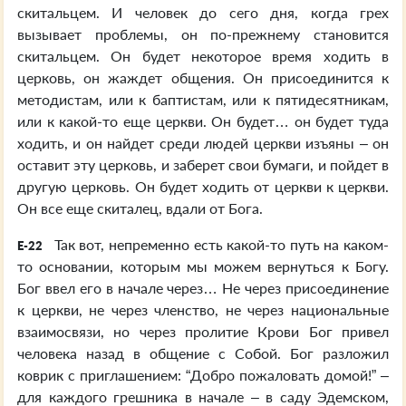
скитальцем. И человек до сего дня, когда грех
вызывает проблемы, он по-прежнему становится
скитальцем. Он будет некоторое время ходить в
церковь, он жаждет общения. Он присоединится к
методистам, или к баптистам, или к пятидесятникам,
или к какой-то еще церкви. Он будет… он будет туда
ходить, и он найдет среди людей церкви изъяны – он
оставит эту церковь, и заберет свои бумаги, и пойдет в
другую церковь. Он будет ходить от церкви к церкви.
Он все еще скиталец, вдали от Бога.
Так вот, непременно есть какой-то путь на каком-
E-22
то основании, которым мы можем вернуться к Богу.
Бог ввел его в начале через… Не через присоединение
к церкви, не через членство, не через национальные
взаимосвязи, но через пролитие Крови Бог привел
человека назад в общение с Собой. Бог разложил
коврик с приглашением: “Добро пожаловать домой!” –
для каждого грешника в начале – в саду Эдемском,