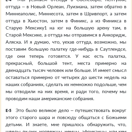
оттуда – в Новый Орлеан, Луизиана, затем обратно в
Миннеаполис, Миннесота, затем в Шривпорт, а затем
оттуда в Хьюстон, затем в Финикс, а из Финикса в
Старую Мексику1 на юг на большую арену там, в
Старой Мексике, а оттуда мы отправимся в Анкоридж,
Аляска. И я думаю, что, уехав оттуда, возможно, мы
поставим большую палатку где-нибудь в Саутлендсе,
где они теперь готовятся. У нас есть палатка,
прекрасный, большой тент, места примерно на
двенадцать тысяч человек или больше. И имеет смысл
оставаться примерно от четырех до шести недель на
наших собраниях, сделать их немножко подольше, чем
мы отводили на них время, и ради того, почему мы
проводим наши американские собрания.
Это было великое дело – путешествовать вокруг
E-5
этого старого шара и повсюду общаться с Божьими
детьми. И знаете, мне пришлось обнаружить, что,
шведы ли они, норвежцы, немцы, африканцы, или кем