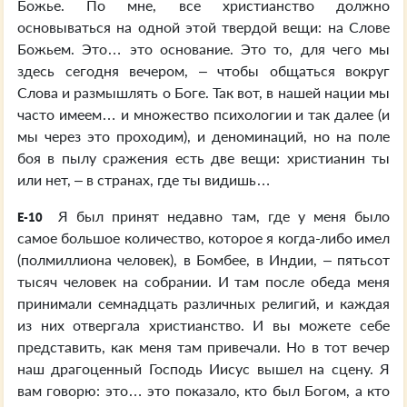
Божье. По мне, все христианство должно
основываться на одной этой твердой вещи: на Слове
Божьем. Это… это основание. Это то, для чего мы
здесь сегодня вечером, – чтобы общаться вокруг
Слова и размышлять о Боге. Так вот, в нашей нации мы
часто имеем… и множество психологии и так далее (и
мы через это проходим), и деноминаций, но на поле
боя в пылу сражения есть две вещи: христианин ты
или нет, – в странах, где ты видишь…
Я был принят недавно там, где у меня было
E-10
самое большое количество, которое я когда-либо имел
(полмиллиона человек), в Бомбее, в Индии, – пятьсот
тысяч человек на собрании. И там после обеда меня
принимали семнадцать различных религий, и каждая
из них отвергала христианство. И вы можете себе
представить, как меня там привечали. Но в тот вечер
наш драгоценный Господь Иисус вышел на сцену. Я
вам говорю: это… это показало, кто был Богом, а кто