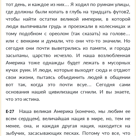
тот день, и каждое из них… Я ходил по руинам улицы,
где должны были копать в глубь на тридцать футов2,
чтобы найти остатки великой империи, в которой
люди выпячивали грудь и проезжали в колесницах и
тому подобном с ореолом (так сказать) на голове…
или с венками и думали, что они что-то значили. Но
сегодня они почти выветрились из памяти, и города
засыпаны, царство исчезло. И наша возлюбленная
Америка тоже однажды будет лежать в мусорных
кучах руин. И люди, которые выходят сюда и отдают
свои жизни, пытаясь объединить людей в общении
вот так, когда это почти всуе… Сегодня сами
основания нашей цивилизации сгнили. И вы знаете,
что это истина.
Наша великая Америка (конечно, мы любим ее
E-27
всем сердцем), величайшая нация в мире, но, тем не
менее, она, и каждая другая нация, находится на
зыбучих, засасывающих песках. Потому что все, что