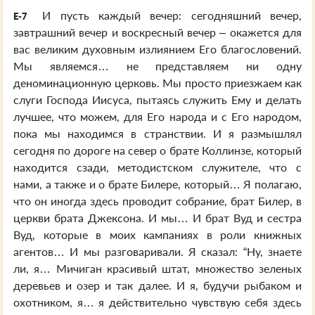
И пусть каждый вечер: сегодняшний вечер,
E-7
завтрашний вечер и воскресный вечер – окажется для
вас великим духовным излиянием Его благословений.
Мы являемся… не представляем ни одну
деноминационную церковь. Мы просто приезжаем как
слуги Господа Иисуса, пытаясь служить Ему и делать
лучшее, что можем, для Его народа и с Его народом,
пока мы находимся в странствии. И я размышлял
сегодня по дороге на север о брате Коллинзе, который
находится сзади, методистском служителе, что с
нами, а также и о брате Билере, который… Я полагаю,
что он иногда здесь проводит собрание, брат Билер, в
церкви брата Джексона. И мы… И брат Вуд и сестра
Вуд, которые в моих кампаниях в роли книжных
агентов… И мы разговаривали. Я сказал: “Ну, знаете
ли, я… Мичиган красивый штат, множество зеленых
деревьев и озер и так далее. И я, будучи рыбаком и
охотником, я… я действительно чувствую себя здесь