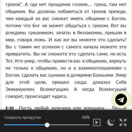
грехов”. А где нет прощения голени… греха, там нет
общения. Вы должны избавиться от грехов прежде,
чем каждый из вас сможет иметь общение с Богом,
потому что Бог не может общаться с грехом. Вот вы
рождены грешником, зачаты в беззаконии, пришли в
мир, говоря ложь. И как же вы можете это сделать?
Вы с таким же успехом с самого начала можете это
прекратить. Вы не сможете это сделать сами, но есть
Тот, Кто умер, чтобы привести вас к общению, вернуть
не только к общению, но и к взаимоотношениям с
Богом, сделать вас сынами и дочерями Божьими. Умер
для этой цели, пришел сюда, доказал Себя
Эммануилом, Всемогущим. А когда Всемогущий
говорит, происходят чудеса.
Пусть любой мужчина или женщина… Любое
E-30
Божественное обетование, когда Всемогущий говорит
50%
Скорость прокрутки
из Библии, – чудеса будут происходить там, где то
семя укореняется в сердце мужчины или женщины.