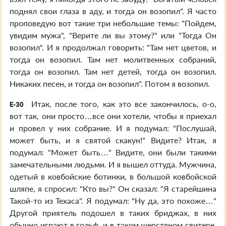
поднял свои глаза в аду, и тогда он возопил". Я часто
проповедую вот такие три небольшие темы: "Пойдем,
увидим мужа", "Верите ли вы этому?" или "Тогда Он
возопил". И я продолжал говорить: "Там нет цветов, и
тогда он возопил. Там нет молитвенных собраний,
тогда он возопил. Там нет детей, тогда он возопил.
Никаких песен, и тогда он возопил". Потом я возопил.
Итак, после того, как это все закончилось, о-о,
E-30
вот так, они просто…все они хотели, чтобы я приехал
и провел у них собрание. И я подумал: "Послушай,
может быть, и я святой скакун!" Видите? Итак, я
подумал: "Может быть…" Видите, они были такими
замечательными людьми. И я вышел оттуда. Мужчина,
одетый в ковбойские ботинки, в большой ковбойской
шляпе, я спросил: "Кто вы?" Он сказал: "Я старейшина
Такой-то из Техаса". Я подумал: "Ну да, это похоже…"
Другой приятель подошел в таких бриджах, в них
обычно играют в гольф, и в таком шерстяном свитере.