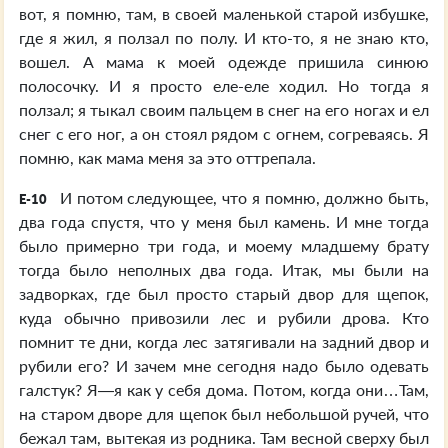
вот, я помню, там, в своей маленькой старой избушке,
где я жил, я ползал по полу. И кто-то, я не знаю кто,
вошел. А мама к моей одежде пришила синюю
полосочку. И я просто еле-еле ходил. Но тогда я
ползал; я тыкал своим пальцем в снег на его ногах и ел
снег с его ног, а он стоял рядом с огнем, согреваясь. Я
помню, как мама меня за это оттрепала.
И потом следующее, что я помню, должно быть,
E-10
два года спустя, что у меня был камень. И мне тогда
было примерно три года, и моему младшему брату
тогда было неполных два года. Итак, мы были на
задворках, где был просто старый двор для щепок,
куда обычно привозили лес и рубили дрова. Кто
помнит те дни, когда лес затягивали на задний двор и
рубили его? И зачем мне сегодня надо было одевать
галстук? Я—я как у себя дома. Потом, когда они…Там,
на старом дворе для щепок был небольшой ручей, что
бежал там, вытекая из родника. Там весной сверху был