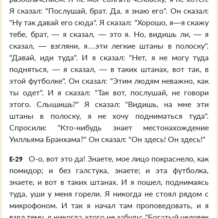
Я сказал: "Послушай, брат. Да, я знаю его". Он сказал:
"Ну так давай его сюда". Я сказал: "Хорошо, я—я скажу
тебе, брат, — я сказал, — это я. Но, видишь ли, — я
сказал, — взгляни, я…эти легкие штаны в полоску".
"Давай, иди туда". И я сказал: "Нет, я не могу туда
подняться, — я сказал, — в таких штанах, вот так, в
этой футболке". Он сказал: "Этим людям неважно, как
ты одет". И я сказал: "Так вот, послушай, не говори
этого. Слышишь?" Я сказал: "Видишь, на мне эти
штаны в полоску, я не хочу подниматься туда".
Спросили: "Кто-нибудь знает местонахождение
Уилльяма Бранхама?" Он сказал: "Он здесь! Он здесь!"
О-о, вот это да! Знаете, мое лицо покраснело, как
E-29
помидор; и без галстука, знаете; и эта футболка,
знаете, и вот в таких штанах. И я пошел, поднимаясь
туда, уши у меня горели. Я никогда не стоял рядом с
микрофоном. И так я начал там проповедовать, и я
взял тему, я никогда этого не забуду: "Богатый человек