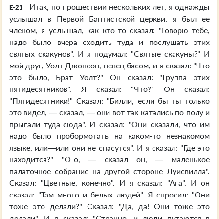
Итак, по прошествии нескольких лет, я однажды
E-21
услышал в Первой Баптистской церкви, я был ее
членом, я услышал, как кто-то сказал: "Говорю тебе,
надо было вчера сходить туда и послушать этих
святых скакунов". И я подумал: "Святые скакуны?" И
мой друг, Уолт Джонсон, певец басом, и я сказал: "Что
это было, Брат Уолт?" Он сказал: "Группа этих
пятидесятников". Я сказал: "Что?" Он сказал:
"Пятидесятники!" Сказал: "Билли, если бы ты только
это видел, — сказал, — они вот так катались по полу и
прыгали туда-сюда". И сказал: "Они сказали, что им
надо было пробормотать на каком-то незнакомом
языке, или—или они не спасутся". И я сказал: "Где это
находится?" "О-о, — сказал он, — маленькое
палаточное собрание на другой стороне Луисвилла".
Сказал: "Цветные, конечно". И я сказал: "Ага". И он
сказал: "Там много и белых людей". Я спросил: "Они
тоже это делали?" Сказал: "Да, да! Они тоже это
делали". И я сказал: "Странно, и люди путаются в