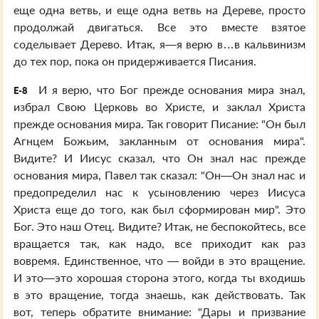
еще одна ветвь, и еще одна ветвь на Дереве, просто
продолжай двигаться. Все это вместе взятое
соделывает Дерево. Итак, я—я верю в…в кальвинизм
до тех пор, пока он придерживается Писания.
И я верю, что Бог прежде основания мира знал,
E-8
избрал Свою Церковь во Христе, и заклал Христа
прежде основания мира. Так говорит Писание: "Он был
Агнцем Божьим, закланным от основания мира".
Видите? И Иисус сказал, что Он знал нас прежде
основания мира, Павел так сказал: "Он—Он знал нас и
предопределил нас к усыновлению через Иисуса
Христа еще до того, как был сформирован мир". Это
Бог. Это наш Отец. Видите? Итак, не беспокойтесь, все
вращается так, как надо, все приходит как раз
вовремя. Единственное, что — войди в это вращение.
И это—это хорошая сторона этого, когда ты входишь
в это вращение, тогда знаешь, как действовать. Так
вот, теперь обратите внимание: "Дары и призвание