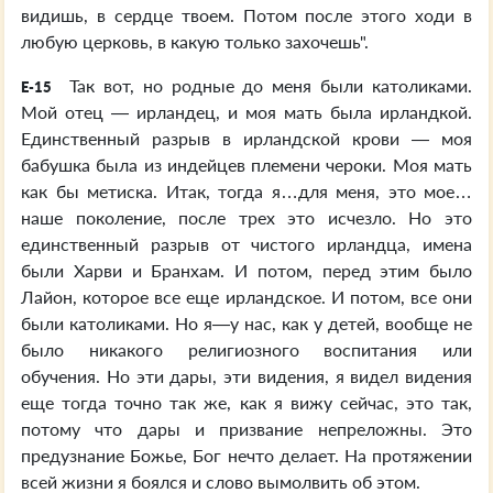
видишь, в сердце твоем. Потом после этого ходи в
любую церковь, в какую только захочешь".
Так вот, но родные до меня были католиками.
E-15
Мой отец — ирландец, и моя мать была ирландкой.
Единственный разрыв в ирландской крови — моя
бабушка была из индейцев племени чероки. Моя мать
как бы метиска. Итак, тогда я…для меня, это мое…
наше поколение, после трех это исчезло. Но это
единственный разрыв от чистого ирландца, имена
были Харви и Бранхам. И потом, перед этим было
Лайон, которое все еще ирландское. И потом, все они
были католиками. Но я—у нас, как у детей, вообще не
было никакого религиозного воспитания или
обучения. Но эти дары, эти видения, я видел видения
еще тогда точно так же, как я вижу сейчас, это так,
потому что дары и призвание непреложны. Это
предузнание Божье, Бог нечто делает. На протяжении
всей жизни я боялся и слово вымолвить об этом.