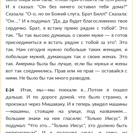
И я сказал: "Он без ничего оставил тебя дома?"
Сказала: "О-о, но он Божий слуга, Брат Билл!" Сказала:
"Он…" И я подумал: "Да, да будет благословенно твое
сердечко. Брат, я встану прямо рядом с тобой". Это
так. "Ты так высоко думаешь о своем муже — я готов
присоединиться и встать рядом с тобой за это". Это
так. Нам сегодня нужно побольше таких женщин, и
побольше мужей, думающих так о своих женах. Это
так. Америка была бы лучше, если бы мужья и жены
вот так соединились. Прав или не прав — оставайся с
ними. Не было бы так много разводов.
Итак, мы—мы поехали в…Потом я пошел
E-24
дальше. И по дороге домой, что было странно, я
проезжал через Мишаваку. И я теперь увидел машины
—машины, стоящие на улице, под названием…
большие знаки на них гласили: "Только Иисус". Я
подумал: "Что это…"Только Иисус", это должно быть
религиозным". И я подошел сюда, и здесь на