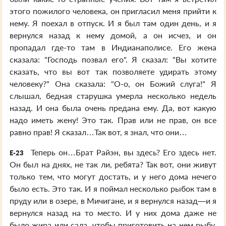
этого пожилого человека, он пригласил меня прийти к
нему. Я поехал в отпуск. И я был там один день, и я
вернулся назад к нему домой, а он исчез, и он
пропадал где-то там в Индианаполисе. Его жена
сказала: "Господь позвал его". Я сказал: "Вы хотите
сказать, что вы вот так позволяете удирать этому
человеку?" Она сказала: "О-о, он Божий слуга!" Я
слышал, бедная старушка умерла несколько недель
назад. И она была очень предана ему. Да, вот какую
надо иметь жену! Это так. Прав или не прав, он все
равно прав! Я сказал…Так вот, я знал, что они…
Теперь он…Брат Райэн, вы здесь? Его здесь нет.
E-23
Он был на днях, не так ли, ребята? Так вот, они живут
только тем, что могут достать, и у него дома нечего
было есть. Это так. И я поймал несколько рыбок там в
пруду или в озере, в Мичигане, и я вернулся назад—и я
вернулся назад на то место. И у них дома даже не
было жира или сала, чтобы приготовить на нем рыбу.