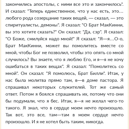
закончились апостолы, с ними все это и закончилось".
И сказал: "Теперь единственное, что у нас есть, это…
любого рода созерцание таких вещей, — сказал, — это
спиритуалисты, демоны". Я сказал: "О Брат МакКинни,
вы это хотите сказать?" Он сказал: "Да, сэр". Я сказал:
"О Боже, смилуйся надо мной!" Я сказал: "Я—я…О-о,
Брат МакКинни, может вы помолитесь вместе со
мной, чтобы Бог не позволил, чтобы это опять со мной
случилось? Вы знаете, что я люблю Его, и я—я не хочу
ошибаться в таких вещах". Я сказал: "Помолитесь со
мной". Он сказал: "Я помолюсь, Брат Билли". Итак, у
нас была молитва прямо там, в—в доме пастора. Я
спрашивал некоторых служителей. Тот же самый
ответ. Потом я боялся спрашивать их, потому что они
бы подумали, что я бес. Итак, я—я не желал чего-то
такого. Я знал, что в сердце моем нечто произошло.
Так вот, это все, там—там в моем сердце нечто
произошло. И я не хотел быть таким, никогда.