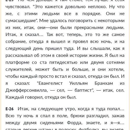
чувствовал. "Это кажется довольно неплохо. Ну что
же, с этими людьми все в порядке. Они не
сумасшедшие". Мне удалось поговорить с некоторыми
из них, итак, они—они были прекрасными людьми.
Итак, я сказал… Так вот, теперь, это то же самое
собрание, откуда я вышел и провел всю ночь, и на
следующий день пришел туда. И вы слышали, как я
рассказывал об этом в своей истории жизни. Я был на
платформе со ста пятидесятью или двумя сотнями
служителей, может быть и больше, и они хотели,
чтобы каждый просто встал и сказал, откуда он был. И
я сказал: "Евангелист Уилльям Бранхам из
Джефферсонвилла, — сел, — баптист", — итак, сел.
Каждый говорил, откуда он был.
Итак, на следующее утро, когда я туда попал…
E-26
Всю ту ночь я спал в поле, брюки разгладил, зажав
между двумя сиденьями Форда, знаете, и я—я…
старые легкие штаны в полоску, футболка, вы знаете.