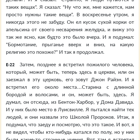
таких вещах". Я сказал: "Ну что же, мне кажется, нам
просто нужны такие вещи". В воскресенье утром, я
никогда этого не забуду. Он ел кусок сухой корки от
апельсина от своего несварения желудка, и вижу это
так же ясно, как будто это было вчера. И я подумал:
"Бормотание, прыганье вверх и вниз, на какую
религию это похоже?" И так я продолжал.
Затем, позднее я встретил пожилого человека,
E-22
который, может быть, теперь здесь в церкви, или он
заезжал в эту церковь, его зовут Джон Райэн. И я
встретил его около места…Старина с длинной
бородой и волосами, и он, может быть, здесь. Я
думал, он отсюда, из Бентон-Харбор, у Дома Давида.
И у них было место в Луисвилле. Я пытался найти тех
людей, и они назвали это Школой Пророков. Итак, я
подумал, что заеду и посмотрю, что это такое. И вот, я
не видел, чтобы кто-нибудь катался по полу, но у них
были какие-то странные учения. Вот там я встретил