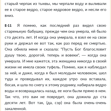
старый черпак из тыквы, мы черпали воду и выливали
ее в старое ведро, старое кедровое ведро, и несли его
вниз.
Я помню, как последний раз видел свою
E-11
старенькую бабушку, прежде чем она умерла, ей было
сто десять лет. И когда она умирала, я взял ее на свои
руки и держал ее вот так, как раз перед ее смертью.
Она обняла меня и сказала: "Пусть Бог благословит
душу твою, дорогой, теперь и вовеки", — когда она
умирала. И мне кажется, эта женщина никогда в своей
жизни не имела своих туфель. Помню, как я наблюдал
за ней, и даже, когда я был молодым человеком, шел
туда и проведывал их, каждое утро она вставала,
босая, и шла по снегу к этому роднику, набирала ведро
воды и возвращалась назад, ее ноги были прямо в нем.
Так что, это вам не повредит, она дожила до ста
десяти лет. Вот так, (да, сэр) она была очень-очень
закаленной.