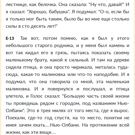
лестнице, как белочка. Она сказала: "Ну что, давай!" И
я сказал: "Хорошо, бабушка". Я подумал: "О-о, если бы
я только мог быть таким, было бы во мне еще столько
силы в сто десять лет!"
Так вот, потом помню, как я был у этого
E-13
небольшого старого родника, и у меня был камень и
вот так кидал его в грязь, пытаясь показать своему
маленькому брату, какой я сильный. И там на дереве
сидела птица, и она просто чирикала, металась туда-
сюда, какая-то малиновка или что-то наподобие. И я
подумал, что она говорила со мной, эта маленькая
малиновка. И я повернулся и послушал, и птица
улетела, и Голос сказал: "Большую часть своей жизни
ты проведешь рядом с городом, под названием Нью-
Олбани". Это в трех милях от того места, где я вырос.
Поехали, где-то год спустя, на то место, понятия не
имея зачем ехать…Нью-Олбани. На протяжении всей
жизни, как эти вещи…