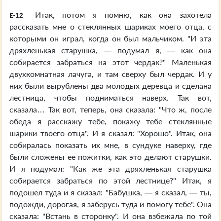
Итак, потом я помню, как она захотела
E-12
рассказать мне о стеклянных шариках моего отца, с
которыми он играл, когда он был мальчиком. "И эта
дряхленькая старушка, — подумал я, — как она
собирается забраться на этот чердак?" Маленькая
двухкомнатная лачуга, и там сверху был чердак. И у
них были вырублены два молодых деревца и сделана
лестница, чтобы подниматься наверх. Так вот,
сказала… Так вот, теперь, она сказала: "Что ж, после
обеда я расскажу тебе, покажу тебе стеклянные
шарики твоего отца". И я сказал: "Хорошо". Итак, она
собиралась показать их мне, в сундуке наверху, где
были сложены ее пожитки, как это делают старушки.
И я подумал: "Как же эта дряхленькая старушка
собирается забраться по этой лестнице?" Итак, я
подошел туда и я сказал: "Бабушка, — я сказал, — ты,
подожди, дорогая, я заберусь туда и помогу тебе". Она
сказала: "Встань в сторонку". И она взбежала по той