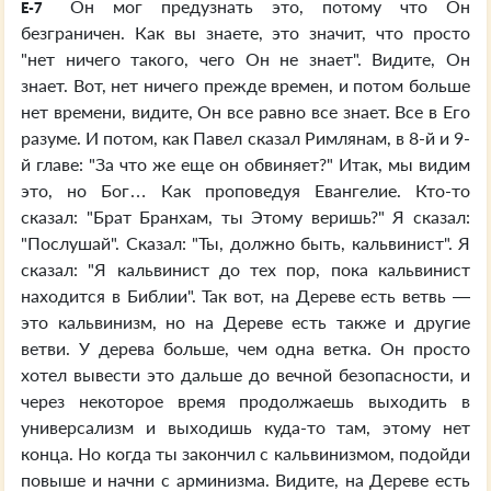
Он мог предузнать это, потому что Он
E-7
безграничен. Как вы знаете, это значит, что просто
"нет ничего такого, чего Он не знает". Видите, Он
знает. Вот, нет ничего прежде времен, и потом больше
нет времени, видите, Он все равно все знает. Все в Его
разуме. И потом, как Павел сказал Римлянам, в 8-й и 9-
й главе: "За что же еще он обвиняет?" Итак, мы видим
это, но Бог… Как проповедуя Евангелие. Кто-то
сказал: "Брат Бранхам, ты Этому веришь?" Я сказал:
"Послушай". Сказал: "Ты, должно быть, кальвинист". Я
сказал: "Я кальвинист до тех пор, пока кальвинист
находится в Библии". Так вот, на Дереве есть ветвь —
это кальвинизм, но на Дереве есть также и другие
ветви. У дерева больше, чем одна ветка. Он просто
хотел вывести это дальше до вечной безопасности, и
через некоторое время продолжаешь выходить в
универсализм и выходишь куда-то там, этому нет
конца. Но когда ты закончил с кальвинизмом, подойди
повыше и начни с арминизма. Видите, на Дереве есть