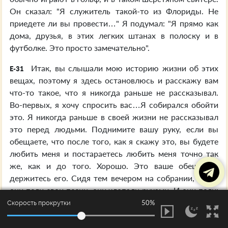
Он сказал: "Я служитель такой-то из Флориды. Не
приедете ли вы провести…" Я подумал: "Я прямо как
дома, друзья, в этих легких штанах в полоску и в
футболке. Это просто замечательно".
Итак, вы слышали мою историю жизни об этих
E-31
вещах, поэтому я здесь остановлюсь и расскажу вам
что-то такое, что я никогда раньше не рассказывал.
Во-первых, я хочу спросить вас…Я собирался обойти
это. Я никогда раньше в своей жизни не рассказывал
это перед людьми. Поднимите вашу руку, если вы
обещаете, что после того, как я скажу это, вы будете
любить меня и постараетесь любить меня точно так
же, как и до того. Хорошо. Это ваше обещание,
держитесь его. Сидя тем вечером на собрании, когда
они пели свои песни, они хлопали руками. И они пели:
"Я…" Эту песенку: "Я знаю, это Кровь, я знаю, это
50%
Скорость прокрутки
Кровь". И они бегали туда и сюда между рядами, и все
такое, и просто восклицали и восхваляли Господа. Я