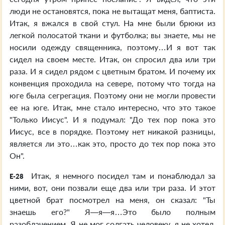
люди не остановятся, пока не вытащат меня, баптиста.
Итак, я вжался в свой стул. На мне были брюки из
легкой полосатой ткани и футболка; вы знаете, мы не
носили одежду священника, поэтому…И я вот так
сидел на своем месте. Итак, он спросил два или три
раза. И я сидел рядом с цветным братом. И почему их
конвенция проходила на севере, потому что тогда на
юге была сегрегация. Поэтому они не могли провести
ее на юге. Итак, мне стало интересно, что это такое
"Только Иисус". И я подумал: "До тех пор пока это
Иисус, все в порядке. Поэтому нет никакой разницы,
является ли это…как это, просто до тех пор пока это
Он".
Итак, я немного посидел там и понаблюдал за
E-28
ними, вот, они позвали еще два или три раза. И этот
цветной брат посмотрел на меня, он сказал: "Ты
знаешь его?" Я—я—я…Это было полным
разоблачением. Я не мог солгать человеку, я не хотел.