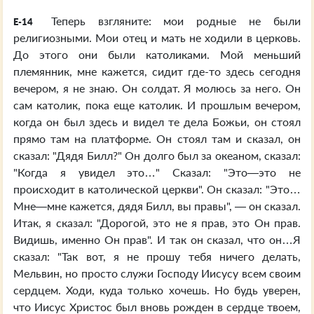
Теперь взгляните: мои родные не были
E-14
религиозными. Мои отец и мать не ходили в церковь.
До этого они были католиками. Мой меньший
племянник, мне кажется, сидит где-то здесь сегодня
вечером, я не знаю. Он солдат. Я молюсь за него. Он
сам католик, пока еще католик. И прошлым вечером,
когда он был здесь и видел те дела Божьи, он стоял
прямо там на платформе. Он стоял там и сказал, он
сказал: "Дядя Билл?" Он долго был за океаном, сказал:
"Когда я увидел это…" Сказал: "Это—это не
происходит в католической церкви". Он сказал: "Это…
Мне—мне кажется, дядя Билл, вы правы", — он сказал.
Итак, я сказал: "Дорогой, это не я прав, это Он прав.
Видишь, именно Он прав". И так он сказал, что он…Я
сказал: "Так вот, я не прошу тебя ничего делать,
Мельвин, но просто служи Господу Иисусу всем своим
сердцем. Ходи, куда только хочешь. Но будь уверен,
что Иисус Христос был вновь рожден в сердце твоем,