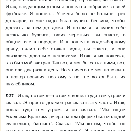
Итак, следующим утром я пошел на собрание в своей
футболке. Я пошел… У меня было не больше трех
долларов, и мне надо было купить бензина, чтобы
доехать на нем до дома. И потом я—я купил себе
несколько булочек, таких черствых, вы знаете, в
общем, все в порядке. И я пошел к водозаборному
крану, налил себе стакан воды, вы знаете, и они
оказались довольно неплохими. Итак, я их пожевал,
это был мой завтрак. Так вот, я мог бы есть с ними, вот,
они ели два раза в день. Но я ничего не мог положить
в пожертвования, поэтому я не—не хотел быть их
нахлебником.
Итак, потом я—потом я вошел туда тем утром и
E-27
сказал…Я просто должен рассказать эту часть. Итак,
попал туда тем утром, и он сказал: "Мы ищем
Уилльяма Бранхама; вчера на платформе был молодой
евангелист, баптист". Сказал: "Мы хотим, чтобы он
сегодня утром принес послание". Я видел, что эти