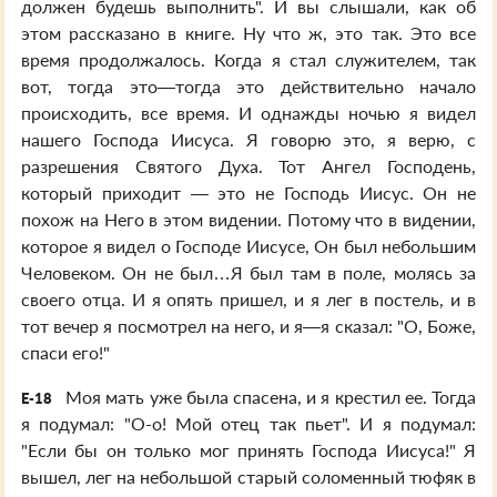
должен будешь выполнить". И вы слышали, как об
этом рассказано в книге. Ну что ж, это так. Это все
время продолжалось. Когда я стал служителем, так
вот, тогда это—тогда это действительно начало
происходить, все время. И однажды ночью я видел
нашего Господа Иисуса. Я говорю это, я верю, с
разрешения Святого Духа. Тот Ангел Господень,
который приходит — это не Господь Иисус. Он не
похож на Него в этом видении. Потому что в видении,
которое я видел о Господе Иисусе, Он был небольшим
Человеком. Он не был…Я был там в поле, молясь за
своего отца. И я опять пришел, и я лег в постель, и в
тот вечер я посмотрел на него, и я—я сказал: "О, Боже,
спаси его!"
Моя мать уже была спасена, и я крестил ее. Тогда
E-18
я подумал: "О-о! Мой отец так пьет". И я подумал:
"Если бы он только мог принять Господа Иисуса!" Я
вышел, лег на небольшой старый соломенный тюфяк в