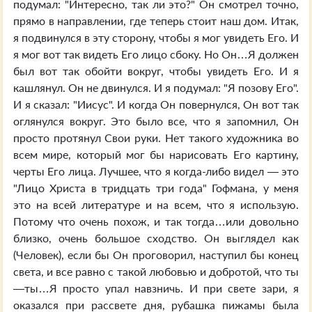
подумал: "Интересно, так ли это?" Он смотрел точно,
прямо в направлении, где теперь стоит наш дом. Итак,
я подвинулся в эту сторону, чтобы я мог увидеть Его. И
я мог вот так видеть Его лицо сбоку. Но Он…Я должен
был вот так обойти вокруг, чтобы увидеть Его. И я
кашлянул. Он не двинулся. И я подумал: "Я позову Его".
И я сказал: "Иисус". И когда Он повернулся, Он вот так
оглянулся вокруг. Это было все, что я запомнил, Он
просто протянул Свои руки. Нет такого художника во
всем мире, который мог бы нарисовать Его картину,
черты Его лица. Лучшее, что я когда-либо видел — это
"Лицо Христа в тридцать три года" Гофмана, у меня
это на всей литературе и на всем, что я использую.
Потому что очень похож, и так тогда…или довольно
близко, очень большое сходство. Он выглядел как
(Человек), если бы Он проговорил, наступил бы конец
света, и все равно с такой любовью и добротой, что ты
—ты…Я просто упал навзничь. И при свете зари, я
оказался при рассвете дня, рубашка пижамы была