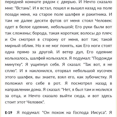
передней комнате рядом с дверью. И Нечто сказало
мне: "Встань". И я встал, пошел и вышел назад на поле
позади меня, на старое поле шалфея и ракитника. И
там не далее десяти футов от меня стоял Человек:
одет в белое одеяние, небольшой; Его руки были вот
так сложены; борода, такая короткая; волосы до плеч;
и Он смотрел в сторону от меня, вот так; такой
мирный облик. Но я не мог понять, как Его ноги стоят
одна прямо за другой. И ветер дул, Его одеяние
колыхалось, шалфей колыхался. Я подумал: "Подожди
минутку". Я ущипнул себя. Я сказал: "Так вот, я не
сплю". И я наклонился, оторвал небольшой кусочек
этого шалфея, вы знаете, взял его, как зубочистку. Я
положил его себе в рот. Я посмотрел назад в
направлении дома. Я сказал: "Нет, я был там и молился
за отца, и Нечто сказало выйти сюда, и вот здесь
стоит этот Человек".
Я подумал: "Он похож на Господа Иисуса". Я
E-19