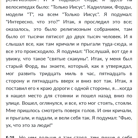
велосипедах было: "Только Иисус". Кадиллаки, Форды,
модели "Т", на всем "Только Иисус". Я подумал:
"Интересно, что это?" Итак, я проследил это все;
оказалось, это было религиозным собранием, там
было от тысячи пятисот до двух тысяч человек. И я
слышал все, как там кричали и прыгали туда-сюда, и
все это происходило. Я подумал: "Послушай, вот где я
увижу, что такое "святые скакуны". Итак, у меня был
старый Форд, вы знаете, который, как я утверждал,
мог развить тридцать миль в час, пятнадцать в
сторону и пятнадцать вверх и вниз вот так. Итак, я
поставил его к краю дороги с одной стороны, я…когда
я нашел место для стоянки и пошел назад вниз по
улице. Вошел, оглянулся, и все, кто мог стоять, стояли.
Мне пришлось смотреть поверх голов. И они кричали,
и прыгали, и падали, и вели себя так. Я подумал: "Фью,
ух, что это за люди!"
Но чем дольше я там стоял, тем лучше я себя
E-25