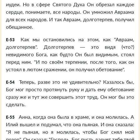
иудеи. Но в сфере Святого Духа Он обрезал каждое
сердце, понимаете, все народы. Он умножил Авраама
для всех народов. И так Авраам, долготерпев, получил
обещанное.
Как мы остановились на этом, как "Авраам,
E-53
долготерпев". Долготерпев — это видя (что?)
невидимого Бога, как будто Он был видимым, стоял
перед ним. "И по своём терпении, после того, как он
устоял в лютом сражении, он получил обетование".
Теперь, разве это не удивительно? Казалось бы,
E-54
Бог мог просто протянуть руку и дать ему обетование
сразу же и тут же совершить этот труд. Он мог бы это
сделать.
Анна, когда она была в храме, и она молилась. А
E-55
Илий вышел и подумал, что она пьяная. И она сказала:
"Я не пьяная, но я молилась, чтобы Бог снял мой
позор". Он сказал: "Господь, Бог пусть дарует тебе твоё