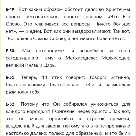
Вот каким образом обстоит дело: во Христе мы
E-49
просто несознательно, просто говорим: «Это Его
Слово. Это улаживает все вопросы. Ничего больше
нет», — и едем. Вот как они выздоравливают. Так вот,
"Бог клялся Самим Собою, и нет никого больше Его".
Мы поторопимся и возьмёмся за свою
E-50
сегодняшнюю тему о Мелхиседеке: Мелхиседек,
великий Князь и Царь.
Теперь, 14 стих говорит: Говоря: истинно,
E-51
благословениями благословлю тебя и размножая
размножу тебя.
Потому что Он собирался умножиться для
E-52
каждого народа. И Евангелие, через Христа... Так вот,
это не могло произойти в отрезок времени,
выделенный для закона, потому что это не проникало
настолько далеко; только для обрезанных, и это были