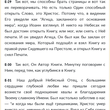
Так вот, мы способны брать страницы и вот так
E-29
их переворачивать. Но есть только Один способный
открыть Слово, это Христос. Потому что, в видении
Его увидели как "Агнца, закланного от основания
мира", когда Иоанн взглянул. И никто на Небесах не
был достоин открыть Книгу, или мог, или снять с Неё
печати. И он увидел Агнца, Он был как бы заклан от
основания мира, Который подошёл и взял Книгу из
правой руки Сидевшего на Престоле, и открыл Книгу и
снял Печати.
Так вот, Он Автор Книги. Минутку поговорим с
E-30
Ним, перед тем, как углубимся в Книгу.
Наш добрый Небесный Отец, с большими
E-31
сердцами глубокой любви мы пришли сегодня
вознести своё подношение хвалы и благодарения
Твоему славному Имени. Был настолько заботлив о нас
— "и когда мы были ещё грешниками, Христос умер
вместо нас, невинный за виновных. Взял на Себя грехи