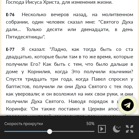
Господа Иисуса Христа, для изменения жизни.
Несколько вечеров назад, на молитвенном
E-76
собрании, один человек сказал мне: "Святого Духа
дали... Только десяти или двенадцати, в день
Пятидесятницы".
Я сказал: "Ладно, как тогда быть со ста
E-77
двадцатью, которые были там в то же время, которые
получили Его? Как быть с тем, что было дальше в
доме у Корнилия, когда Это получили язычники?
Спустя тридцать три года, когда Павел спросил у
баптистов, получили ли они Духа Святого с тех пор,
как уверовали; и он возложил на них свои руки, и они
получили Духа Святого. Наводя порядок в церкви
Коринфа: 'Он также поставил в Церкви апостолов,
пророков, учителей, евангелистов, дары исцеления', —
и все те чудесные дары, спустя годы и годы после
50%
Скорость прокрутки
Пятидесятницы".