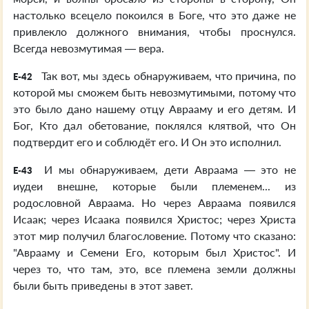
настолько всецело покоился в Боге, что это даже не
привлекло должного внимания, чтобы проснулся.
Всегда невозмутимая — вера.
Так вот, мы здесь обнаруживаем, что причина, по
E-42
которой мы сможем быть невозмутимыми, потому что
это было дано нашему отцу Аврааму и его детям. И
Бог, Кто дал обетование, поклялся клятвой, что Он
подтвердит его и соблюдёт его. И Он это исполнил.
И мы обнаруживаем, дети Авраама — это не
E-43
иудеи внешне, которые были племенем... из
родословной Авраама. Но через Авраама появился
Исаак; через Исаака появился Христос; через Христа
этот мир получил благословение. Потому что сказано:
"Аврааму и Семени Его, которым был Христос". И
через то, что там, это, все племена земли должны
были быть приведены в этот завет.