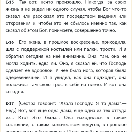
Так вот, нечто произошло. Никогда, за свою
E-15
жизнь я не видел ни одного случая, чтобы Бог что-то
сказал или рассказал это посредством видения или
откровения и, чтобы это не сбылось именно так, как
сказал об этом Бог, понимаете, совершенно точно.
Его жена, в прошлое воскресенье, приходила,
E-16
шла с поддержкой костылей или палки, трости. И я
обратил сегодня на неё внимание. Она, там, она не
могла ходить, едва ли. Она, я сказал ей, что Господь
сделает её здоровой. У неё была нога, которая была
одеревеневшей. И я увидел, как она подходит, она
положила там свою трость себе на плечо. И вот она
сегодня.
[Сестра говорит: "Хвала Господу. Я та дама".—
E-17
Ред.] Вот, вот ещё одна дама, ещё одна из тех оттуда
из... Кто? Это была... Она находилась в таком
состоянии, с таким количеством недугов, в прошлое
воскресенье, и бездвижная. И она живёт далеко на юге