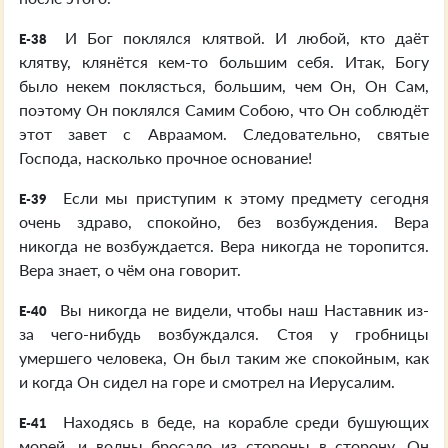
И Бог поклялся клятвой. И любой, кто даёт
E-38
клятву, клянётся кем-то большим себя. Итак, Богу
было некем поклясться, большим, чем Он, Он Сам,
поэтому Он поклялся Самим Собою, что Он соблюдёт
этот завет с Авраамом. Следовательно, святые
Господа, насколько прочное основание!
Если мы приступим к этому предмету сегодня
E-39
очень здраво, спокойно, без возбуждения. Вера
никогда не возбуждается. Вера никогда не торопится.
Вера знает, о чём она говорит.
Вы никогда не видели, чтобы наш Наставник из-
E-40
за чего-нибудь возбуждался. Стоя у гробницы
умершего человека, Он был таким же спокойным, как
и когда Он сидел на горе и смотрел на Иерусалим.
Находясь в беде, на корабле среди бушующих
E-41
морей, и волны бросало из стороны в сторону, Он