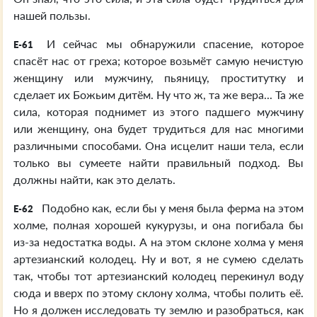
нашей пользы.
И сейчас мы обнаружили спасение, которое
E-61
спасёт нас от греха; которое возьмёт самую нечистую
женщину или мужчину, пьяницу, проститутку и
сделает их Божьим дитём. Ну что ж, та же вера... Та же
сила, которая поднимет из этого падшего мужчину
или женщину, она будет трудиться для нас многими
различными способами. Она исцелит наши тела, если
только вы сумеете найти правильный подход. Вы
должны найти, как это делать.
Подобно как, если бы у меня была ферма на этом
E-62
холме, полная хорошей кукурузы, и она погибала бы
из-за недостатка воды. А на этом склоне холма у меня
артезианский колодец. Ну и вот, я не сумею сделать
так, чтобы тот артезианский колодец перекинул воду
сюда и вверх по этому склону холма, чтобы полить её.
Но я должен исследовать ту землю и разобраться, как