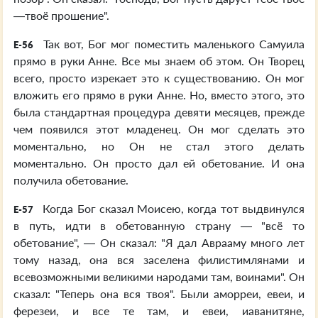
—твоё прошение".
Так вот, Бог мог поместить маленького Самуила
E-56
прямо в руки Анне. Все мы знаем об этом. Он Творец
всего, просто изрекает это к существованию. Он мог
вложить его прямо в руки Анне. Но, вместо этого, это
была стандартная процедура девяти месяцев, прежде
чем появился этот младенец. Он мог сделать это
моментально, но Он не стал этого делать
моментально. Он просто дал ей обетование. И она
получила обетование.
Когда Бог сказал Моисею, когда тот выдвинулся
E-57
в путь, идти в обетованную страну — "всё то
обетование", — Он сказал: "Я дал Аврааму много лет
тому назад, она вся заселена филистимлянами и
всевозможными великими народами там, воинами". Он
сказал: "Теперь она вся твоя". Были аморреи, евеи, и
ферезеи, и все те там, и евеи, иаванитяне,