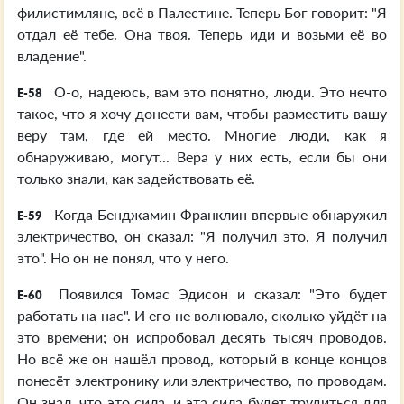
филистимляне, всё в Палестине. Теперь Бог говорит: "Я
отдал её тебе. Она твоя. Теперь иди и возьми её во
владение".
О-о, надеюсь, вам это понятно, люди. Это нечто
E-58
такое, что я хочу донести вам, чтобы разместить вашу
веру там, где ей место. Многие люди, как я
обнаруживаю, могут... Вера у них есть, если бы они
только знали, как задействовать её.
Когда Бенджамин Франклин впервые обнаружил
E-59
электричество, он сказал: "Я получил это. Я получил
это". Но он не понял, что у него.
Появился Томас Эдисон и сказал: "Это будет
E-60
работать на нас". И его не волновало, сколько уйдёт на
это времени; он испробовал десять тысяч проводов.
Но всё же он нашёл провод, который в конце концов
понесёт электронику или электричество, по проводам.
Он знал, что это сила, и эта сила будет трудиться для