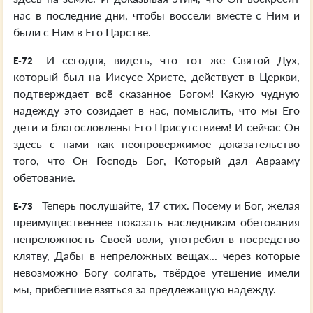
нас в последние дни, чтобы воссели вместе с Ним и
были с Ним в Его Царстве.
И сегодня, видеть, что тот же Святой Дух,
E-72
который был на Иисусе Христе, действует в Церкви,
подтверждает всё сказанное Богом! Какую чудную
надежду это созидает в нас, помыслить, что мы Его
дети и благословлены Его Присутствием! И сейчас Он
здесь с нами как неопровержимое доказательство
того, что Он Господь Бог, Который дал Аврааму
обетование.
Теперь послушайте, 17 стих. Посему и Бог, желая
E-73
преимущественнее показать наследникам обетования
непреложность Своей воли, употребил в посредство
клятву, Дабы в непреложных вещах... через которые
невозможно Богу солгать, твёрдое утешение имели
мы, прибегшие взяться за предлежащую надежду.