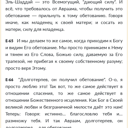
Эль-Шаддай — это Всемогущий, "дающий силу". И
всё, что требовалось от Авраама, чтобы получить это
обетование — прильнуть к тому обетованию. Говоря
иначе, как младенец к своей матери; и сосать из
матери, силу для младенца.
И мы делаем то же самое, когда приходим к Богу
E-65
и видим Его обетование. Мы просто приникаем к Нему
и тянем из Его Слова, Божью силу, даваемую за Его
трапезой, не прибегая к своему собственному разуму;
просто веря Этому.
"Долготерпев, он получил обетование". О-о, я
E-66
просто люблю это! Так вот, то же самое действует в
отношении спасения, то же самое действует в
отношении Божественного исцеления. Как Бог в Своей
великой любви и безграничной милости даёт это нам!
Теперь: Говоря: истинно... благословлю тебя и...
размножу тебя. И так Авраам, долготерпев, он
долготерпел… для обетования.