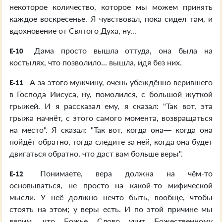
некоторое количество, которое мы можем принять
каждое воскресенье. Я чувствовал, пока сидел там, и
вдохновение от Святого Духа, ну...
Дама просто вышла оттуда, она была на
E-10
костылях, что позволило... вышла, идя без них.
А за этого мужчину, очень убеждённо верившего
E-11
в Господа Иисуса, ну, помолился, с большой жуткой
грыжей. И я рассказал ему, я сказал: "Так вот, эта
грыжа начнёт, с этого самого момента, возвращаться
на место". Я сказал: "Так вот, когда она— когда она
пойдёт обратно, тогда следите за ней, когда она будет
двигаться обратно, что даст вам больше веры".
Понимаете, вера должна на чём-то
E-12
основываться, не просто на какой-то мифической
мысли. У неё должно нечто быть, вообще, чтобы
стоять на этом; у веры есть. И по этой причине мы
верим, что Божье Слово учит Божественному