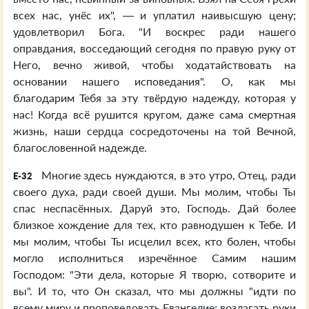
всех нас, унёс их", — и уплатил наивысшую цену;
удовлетворил Бога. "И воскрес ради нашего
оправдания, восседающий сегодня по правую руку от
Него, вечно живой, чтобы ходатайствовать на
основании нашего исповедания". О, как мы
благодарим Тебя за эту твёрдую надежду, которая у
нас! Когда всё рушится кругом, даже сама смертная
жизнь, наши сердца сосредоточены на той Вечной,
благословенной надежде.
Многие здесь нуждаются, в это утро, Отец, ради
E-32
своего духа, ради своей души. Мы молим, чтобы Ты
спас неспасённых. Даруй это, Господь. Дай более
близкое хождение для тех, кто равнодушен к Тебе. И
мы молим, чтобы Ты исцелил всех, кто болен, чтобы
могло исполниться изречённое Самим нашим
Господом: "Эти дела, которые Я творю, сотворите и
вы". И то, что Он сказал, что мы должны "идти по
всему миру и проповедовать Евангелие; возлагать руки