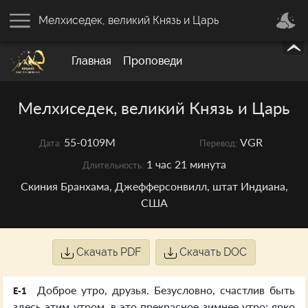
Мелхиседек, великий Князь и Царь
Главная
Проповеди
Мелхиседек, великий Князь и Царь
55-0109M
VGR
Дата:
Перевод:
1 час 21 минута
Длительность:
Скиния Бранхама, Джефферсонвилл, штат Индиана,
США
Скачать PDF
Скачать DOC
Доброе утро, друзья. Безусловно, счастлив быть
E-1
здесь этим утром, в это прекрасное зимнее утро; ярко