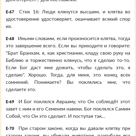
Стих 16: Люди клянутся высшим, и клятва во
E-67
удостоверение удостоверяет, оканчивает всякий спор
их.
Иными словами, если произносится клятва, тогда
E-68
это завершение всего. Если вы приходите и говорите:
"Брат Бранхам, я, как христианин, кладу свою руку на
Библию и торжественно клянусь, что я сделаю то-то.
Если Бог даст мне дожить, чтобы сделать это, я
сделаю". Хорошо. Тогда, для меня, это конец всех
сомнений. Понимаете? Вы поклялись мне, что
сделаете это.
И Бог поклялся Аврааму, что Он соблюдёт этот
E-69
завет с ним и его Семенем навеки. Бог поклялся Самим
Собой, что Он это сделает. И поступая так...
При старом законе, когда вы давали клятву при
E-70
старом законе, вы убивали животное, разрубали его