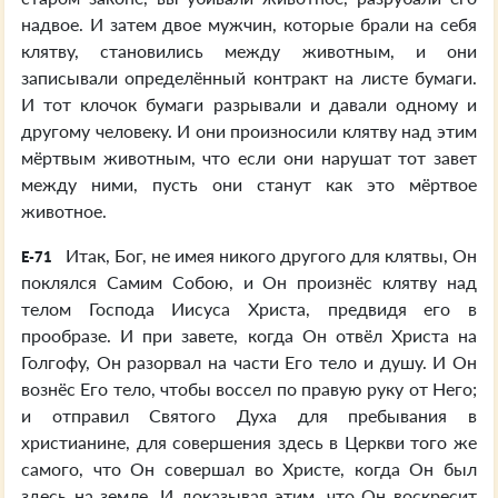
надвое. И затем двое мужчин, которые брали на себя
клятву, становились между животным, и они
записывали определённый контракт на листе бумаги.
И тот клочок бумаги разрывали и давали одному и
другому человеку. И они произносили клятву над этим
мёртвым животным, что если они нарушат тот завет
между ними, пусть они станут как это мёртвое
животное.
Итак, Бог, не имея никого другого для клятвы, Он
E-71
поклялся Самим Собою, и Он произнёс клятву над
телом Господа Иисуса Христа, предвидя его в
прообразе. И при завете, когда Он отвёл Христа на
Голгофу, Он разорвал на части Его тело и душу. И Он
вознёс Его тело, чтобы воссел по правую руку от Него;
и отправил Святого Духа для пребывания в
христианине, для совершения здесь в Церкви того же
самого, что Он совершал во Христе, когда Он был
здесь на земле. И доказывая этим, что Он воскресит