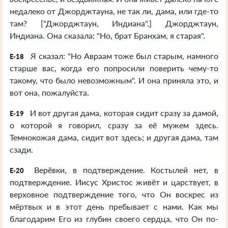
недалеко от Джорджтауна, не так ли, дама, или где-то
там? ["Джорджтаун, Индиана".] Джорджтаун,
Индиана. Она сказала: "Но, брат Бранхам, я старая".
Я сказал: "Но Авраам тоже был старым, намного
E-18
старше вас, когда его попросили поверить чему-то
такому, что было невозможным". И она приняла это, и
вот она, пожалуйста.
И вот другая дама, которая сидит сразу за дамой,
E-19
о которой я говорил, сразу за её мужем здесь.
Темнокожая дама, сидит вот здесь; и другая дама, там
сзади.
Верёвки, в подтверждение. Костылей нет, в
E-20
подтверждение. Иисус Христос живёт и царствует, в
верховное подтверждение того, что Он воскрес из
мёртвых и в этот день пребывает с нами. Как мы
благодарим Его из глубин своего сердца, что Он по-