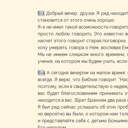
E-1
Добрый вечер, друзья. Я рад находи
становится от этого очень хорошо.
Я-я не имел такой возможности говорить
просто люблю говорить. Это известно вс
насчет этого говорит старая поговорка. 
хочу умереть, говоря о Нем, воспевая Ему
Мы не имеем слишком много времени, п
учения, на котором мы будем учить, если
E-4
А сегодня вечером на малое время, н
всегда...Я верю, что Библия говорит: "На
поэтому, если я свидетельствую о надежд
вас будет благословением принимать эт
находится в вас, [Брат Бранхам два раза
Я был рад сейчас услышать об этих про
но вероятно вы были, о котором нам тол
и представляйте себя с детьми Божьими,
Его народом.