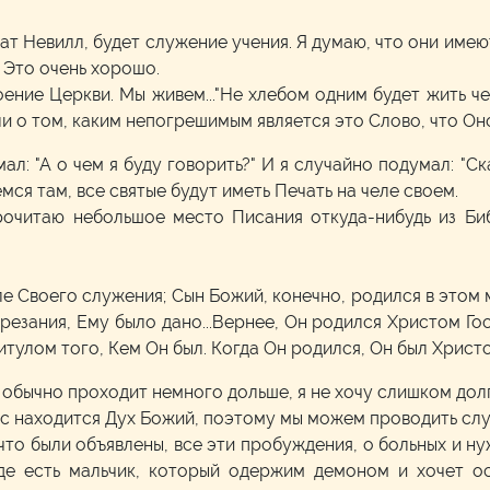
ат Невилл, будет служение учения. Я думаю, что они имеют
] Это очень хорошо.
ение Церкви. Мы живем..."Не хлебом одним будет жить ч
ли о том, каким непогрешимым является это Слово, что О
мал: "А о чем я буду говорить?" И я случайно подумал: "Ск
мся там, все святые будут иметь Печать на челе своем.
рочитаю небольшое место Писания откуда-нибудь из Биб
чале Своего служения; Сын Божий, конечно, родился в этом
брезания, Ему было дано...Вернее, Он родился Христом Г
итулом того, Кем Он был. Когда Он родился, Он был Христ
я обычно проходит немного дольше, я не хочу слишком дол
нас находится Дух Божий, поэтому мы можем проводить сл
что были объявлены, все эти пробуждения, о больных и н
где есть мальчик, который одержим демоном и хочет ос