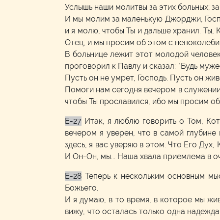
Услышь наши молитвы за этих больных; з
И мы молим за маленькую Джорджи, Госпо
и я молю, чтобы Ты и дальше хранил. Ты, 
Отец, и мы просим об этом с непоколеби
В больнице лежит этот молодой человек
проговорил к Павлу и сказал: "Будь муже
Пусть он не умрет, Господь. Пусть он жив
Помоги нам сегодня вечером в служении.
чтобы Ты прославился, ибо мы просим об
E-27
Итак, я люблю говорить о Том, Ко
вечером я уверен, что в самой глубине
здесь, я вас уверяю в этом. Что Его Дух
И Он-Он, мы... Наша хвала приемлема в о
E-28
Теперь к нескольким основным мы
Божьего.
И я думаю, в то время, в которое мы жи
вижу, что осталась только одна надежда