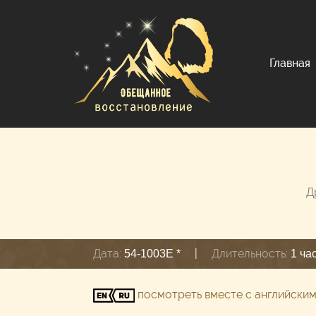
Главная
Д
Дата:
|
Длительность:
54-1003E *
1 ча
посмотреть вместе с английски