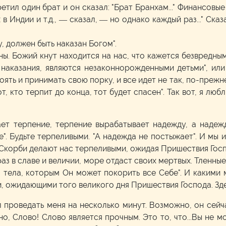
ретил один брат и он сказал: "Брат Бранхам..." Финансов
в Индии и т.д., — сказал, — но однако каждый раз..." Ска
у, должен быть наказан Богом".
. Божий кнут находится на нас, что кажется безвредным.
ь наказания, являются незаконнорожденными детьми", ил
ть и принимать свою порку, и все идет не так, по-прежне
Тот, кто терпит до конца, тот будет спасен". Так вот, я люб
ает терпение, терпение вырабатывает надежду, а надеж
". Будьте терпеливыми. "А надежда не постыжает". И мы 
 Скорби делают нас терпеливыми, ожидая Пришествия Госп
аз в славе и величии, море отдаст своих мертвых. Тленны
тела, которым Он может покорить все Себе". И какими 
 ожидающими того великого дня Пришествия Господа. Зде
проведать меня на несколько минут. Возможно, он сейчас
о, Слово! Слово является прочным. Это то, что...Вы не м