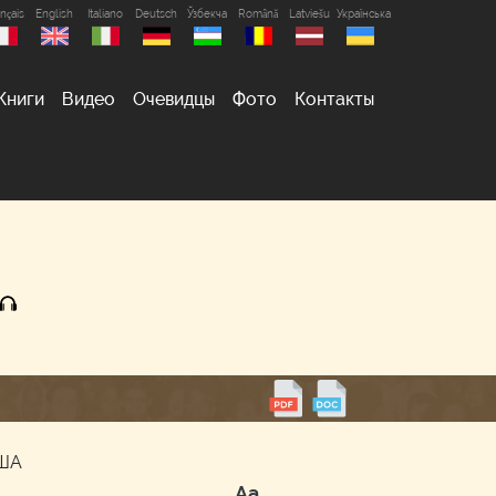
nçais
English
Italiano
Deutsch
Ўзбекча
Română
Latviešu
Українська
Книги
Видео
Очевидцы
Фото
Контакты
США
Аа