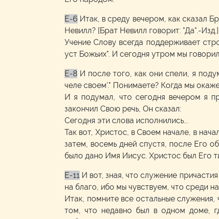
E-6
Итак, в среду вечером, как сказал Бр
Невилл? [Брат Невилл говорит: "Да".-Изд.
Учение Слову всегда поддерживает стро
уст Божьих". И сегодня утром мы говори
E-8
И после того, как они спели, я поду
челе своем'." Понимаете? Когда мы окаже
И я подумал, что сегодня вечером я п
закончил Свою речь, Он сказал:
Сегодня эти слова исполнились...
Так вот, Христос, в Своем начале, в на
затем, восемь дней спустя, после Его о
было дано Имя Иисус. Христос был Его т
E-11
И вот, зная, что служение причасти
на благо, ибо мы чувствуем, что среди 
Итак, помните все остальные служения, 
том, что недавно был в одном доме, 