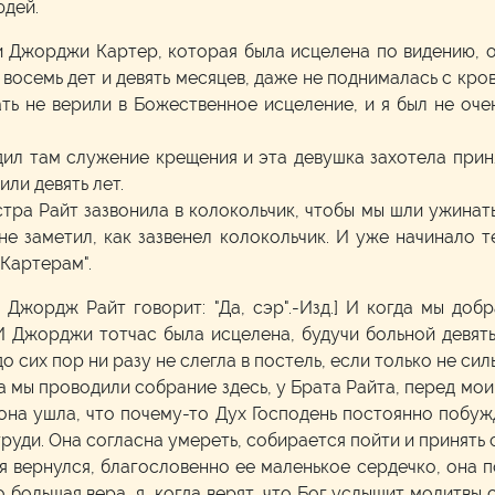
юдей.
и Джорджи Картер, которая была исцелена по видению, о,
осемь дет и девять месяцев, даже не поднималась с крова
мать не верили в Божественное исцеление, и я был не о
ил там служение крещения и эта девушка захотела приня
или девять лет.
естра Райт зазвонила в колокольчик, чтобы мы шли ужинат
не заметил, как зазвенел колокольчик. И уже начинало т
 Картерам".
 Джордж Райт говорит: "Да, сэр".-Изд.] И когда мы добр
И Джорджи тотчас была исцелена, будучи больной девять
о сих пор ни разу не слегла в постель, если только не сил
да мы проводили собрание здесь, у Брата Райта, перед мо
да она ушла, что почему-то Дух Господень постоянно побу
груди. Она согласна умереть, собирается пойти и принять 
 я вернулся, благословенно ее маленькое сердечко, она по
то большая вера, я...когда верят, что Бог услышит молитв