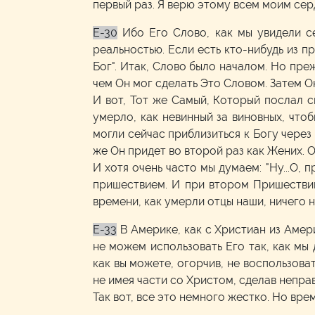
первый раз. Я верю этому всем моим сер
E-30
Ибо Его Слово, как мы увидели с
реальностью. Если есть кто-нибудь из п
Бог". Итак, Слово было началом. Но пр
чем Он мог сделать Это Словом. Затем 
И вот, Тот же Самый, Который послал 
умерло, как невинный за виновных, что
могли сейчас приблизиться к Богу через
же Он придет во второй раз как Жених. 
И хотя очень часто мы думаем: "Ну...О,
пришествием. И при втором Пришествии
времени, как умерли отцы наши, ничего не
E-33
В Америке, как с Христиан из Амер
не можем использовать Его так, как мы
как вы можете, огорчив, не воспользова
не имея части со Христом, сделав непра
Так вот, все это немного жестко. Но вре