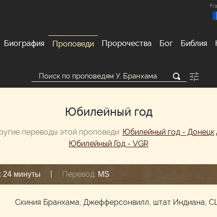
Fra
Биография
Пророчества
Бог
Библия
Проповеди
Юбилейный год
ругие переводы этой проповеди:
Юбилейный год - Донецк
Юбилейный Год - VGR
|
Перевод:
с 24 минуты
MS
м
Скиния Бранхама, Джефферсонвилл, штат Индиана, 