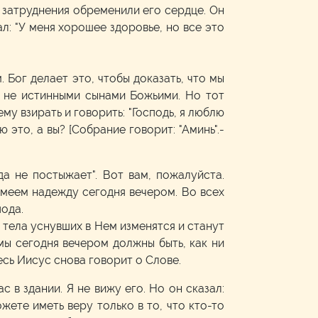
ые затруднения обременили его сердце. Он
зал: "У меня хорошее здоровье, но все это
 Бог делает это, чтобы доказать, что мы
и не истинными сынами Божьими. Но тот
му взирать и говорить: "Господь, я люблю
лю это, а вы? [Собрание говорит: "Аминь".-
да не постыжает". Вот вам, пожалуйста.
имеем надежду сегодня вечером. Во всех
ода.
е тела уснувших в Нем изменятся и станут
мы сегодня вечером должны быть, как ни
сь Иисус снова говорит о Слове.
 в здании. Я не вижу его. Но он сказал:
ожете иметь веру только в то, что кто-то