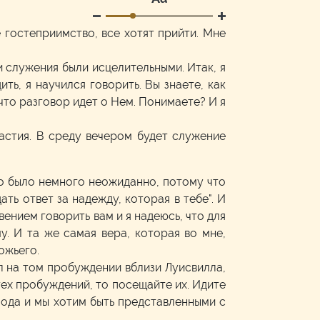
е гостеприимство, все хотят прийти. Мне
и служения были исцелительными. Итак, я
ть, я научился говорить. Вы знаете, как
 что разговор идет о Нем. Понимаете? И я
.
астия. В среду вечером будет служение
это было немного неожиданно, потому что
дать ответ за надежду, которая в тебе". И
вением говорить вам и я надеюсь, что для
у. И та же самая вера, которая во мне,
ожьего.
л на том пробуждении вблизи Луисвилла,
тех пробуждений, то посещайте их. Идите
спода и мы хотим быть представленными с