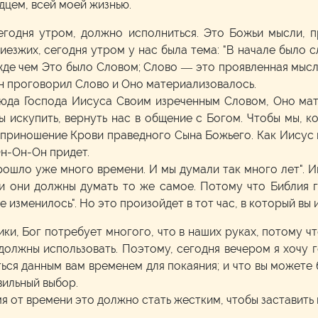
дцем, всей моей жизнью.
егодня утром, должно исполниться. Это Божьи мысли, 
риезжих, сегодня утром у нас была тема: "В начале было с
ежде чем Это было Словом; Слово — это проявленная мысл
Он проговорил Слово и Оно материализовалось.
сюда Господа Иисуса Своим изреченным Словом, Оно ма
бы искупить, вернуть нас в общение с Богом. Чтобы мы, 
 приношение Крови праведного Сына Божьего. Как Иисус 
Он-Он-Он придет.
 прошло уже много времени. И мы думали так много лет".
 они должны думать то же самое. Потому что Библия гов
 изменилось". Но это произойдет в тот час, в который вы и
ики, Бог потребует многого, что в наших руках, потому ч
 должны использовать. Поэтому, сегодня вечером я хочу 
ться данным вам временем для покаяния; и что вы может
вильный выбор.
мя от времени это должно стать жестким, чтобы заставить 