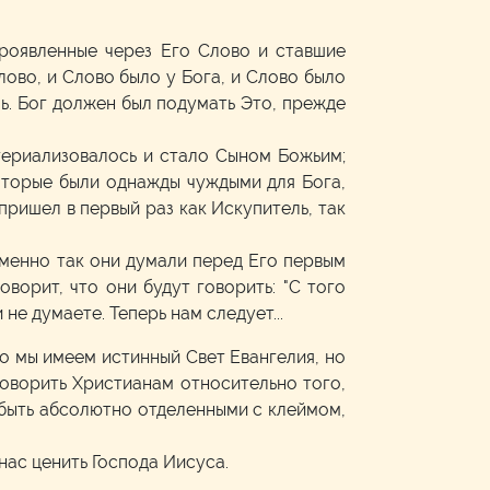
проявленные через Его Слово и ставшие
лово, и Слово было у Бога, и Слово было
ь. Бог должен был подумать Это, прежде
териализовалось и стало Сыном Божьим;
которые были однажды чуждыми для Бога,
пришел в первый раз как Искупитель, так
 Именно так они думали перед Его первым
орит, что они будут говорить: "С того
 не думаете. Теперь нам следует...
то мы имеем истинный Свет Евангелия, но
говорить Христианам относительно того,
е быть абсолютно отделенными с клеймом,
нас ценить Господа Иисуса.