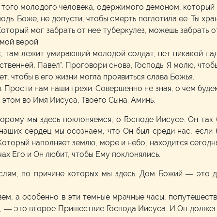
а того молодого человека, одержимого демоном, который 
дь. Боже, не допусти, чтобы смерть поглотила ее. Ты хран
Который мог забрать от нее туберкулез, можешь забрать от
мой верой.
, там лежит умирающий молодой солдат, нет никакой наде
ственней, Павел". Проговори снова, Господь. Я молю, чтоб
ет, чтобы в его жизни могла проявиться слава Божья.
 Прости нам наши грехи. Совершенно не зная, о чем будем
 этом во Имя Иисуса, Твоего Сына. Аминь.
торому мы здесь поклоняемся, о Господе Иисусе. Он так 
 наших сердец мы осознаем, что Он был среди нас, если 
, Который наполняет землю, море и небо, находится сегодн
чах Его и Он любит, чтобы Ему поклонялись.
слям, по причине которых мы здесь. Дом Божий — это д
вем, а особенно в эти темные мрачные часы, попутешест
, — это второе Пришествие Господа Иисуса. И Он должен 