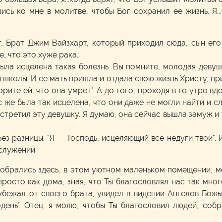
ись ко мне в молитве, чтобы Бог сохранил ее жизнь. Я.
, Брат Джим Вайзхарт, который приходил сюда, сын его
, что это хуже рака.
ыла исцелена такая болезнь. Вы помните, молодая девуш
 школы. И ее мать пришла и отдала свою жизнь Христу, пр
орите ей, что она умрет". А до того, проходя в то утро в
час же была так исцелена, что они даже не могли найти и с
встретил эту девушку. Я думаю, она сейчас вышла замуж и
ез разницы. "Я — Господь, исцеляющий все недуги твои".
 служении.
обрались здесь, в этом уютном маленьком помещении, м
 просто как дома, зная, что Ты благословлял нас так мно
 убежал от своего брата; увидел в видении Ангелов Божь
день". Отец, я молю, чтобы Ты благословил людей, соб