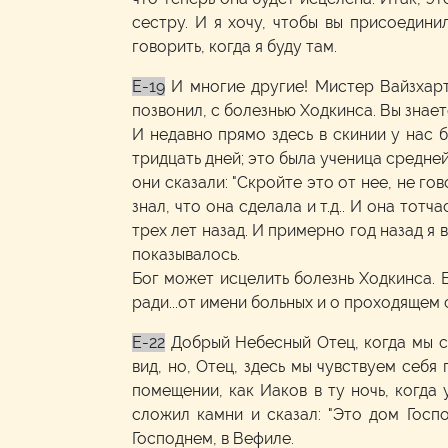
сестру. И я хочу, чтобы вы присоединил
говорить, когда я буду там.
E-19
И многие другие! Мистер Вайзхарт
позвонил, с болезнью Ходкинса. Вы знаете
И недавно прямо здесь в скинии у нас б
тридцать дней; это была ученица средней
они сказали: "Скройте это от нее, не гов
знал, что она сделала и т.д.. И она тот
трех лет назад. И примерно год назад я 
показывалось.
Бог может исцелить болезнь Ходкинса. Б
ради...от имени больных и о проходящем
E-22
Добрый Небесный Отец, когда мы с
вид, но, Отец, здесь мы чувствуем себя
помещении, как Иаков в ту ночь, когда
сложил камни и сказал: "Это дом Госпо
Господнем, в Вефиле.