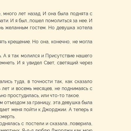
 много лет назад. И она была поднята с
ти. И я был...пошел помолиться за нее. И
чень желанным гостем. Но девушка хотела
ть крещение. Но она, конечно, не могла
ь. А я так молился и Присутствие нашего
емнеть. И я увидел Свет, светящий через
ались туда, в точности так, как сказало
 лет и восемь месяцев, не поднимаясь с
ьно простудилась, или что-то такое.
им отъездом за границу, эта девушка была
ждает меня пойти к Джорджии. А теперь я
смерть.
днялась с постели и сказала...поверила,
ы смертных. Я-я-я люблю Джорджи как мою