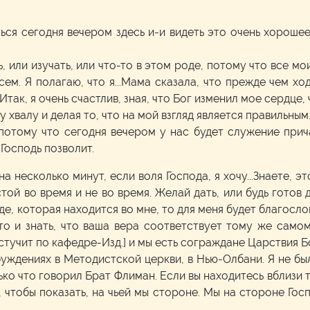
ться сегодня вечером здесь и-и видеть это очень хороше
, или изучать, или что-то в этом роде, потому что все мо
ем. Я полагаю, что я...Мама сказала, что прежде чем ходи
Итак, я очень счастлив, зная, что Бог изменил мое сердце,
 хвалу и делая то, что на мой взгляд является правильным
отому что сегодня вечером у нас будет служение прич
 Господь позволит.
а несколько минут, если воля Господа, я хочу...Знаете, 
стой во время и не во время. Желай дать, или будь готов 
е, которая находится во мне, то для меня будет благосло
о и знать, что ваша вера соответствует тому же самом
 стучит по кафедре-Изд.] и мы есть сограждане Царствия Б
буждениях в Методистской церкви, в Нью-Олбани. Я не бы
ько что говорил Брат Флиман. Если вы находитесь вблизи 
 чтобы показать, на чьей мы стороне. Мы на стороне Го