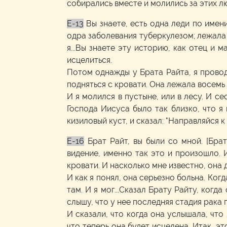
собирались вместе и молились за этих л
E-13
Вы знаете, есть одна леди по имен
одра заболевания туберкулезом; лежала в
я...Вы знаете эту историю, как отец и 
исцелиться.
Потом однажды у Брата Райта, я провод
подняться с кровати. Она лежала восемь 
И я молился в пустыне, или в лесу. И с
Господа Иисуса было так близко, что я 
кизиловый куст, и сказал: "Направляйся к
E-16
Брат Райт, вы были со мной. [Брат
видение, именно так это и произошло. 
кровати. И насколько мне известно, она д
И как я понял, она серьезно больна. Ког
там. И я мог...Сказал Брату Райту, ког
слышу, что у нее последняя стадия рака 
И сказали, что когда она услышала, что
что теперь она будет исцелена. Итак, э