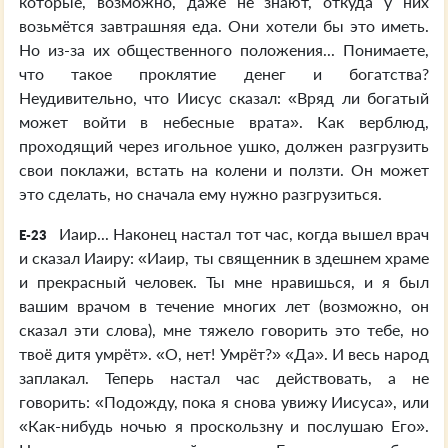
которые, возможно, даже не знают, откуда у них
возьмётся завтрашняя еда. Они хотели бы это иметь.
Но из-за их общественного положения... Понимаете,
что такое проклятие денег и богатства?
Неудивительно, что Иисус сказал: «Вряд ли богатый
может войти в небесные врата». Как верблюд,
проходящий через игольное ушко, должен разгрузить
свои поклажи, встать на колени и ползти. Он может
это сделать, но сначала ему нужно разгрузиться.
Иаир... Наконец настал тот час, когда вышел врач
E-23
и сказал Иаиру: «Иаир, ты священник в здешнем храме
и прекрасный человек. Ты мне нравишься, и я был
вашим врачом в течение многих лет (возможно, он
сказал эти слова), мне тяжело говорить это тебе, но
твоё дитя умрёт». «О, нет! Умрёт?» «Да». И весь народ
заплакал. Теперь настал час действовать, а не
говорить: «Подожду, пока я снова увижу Иисуса», или
«Как-нибудь ночью я проскользну и послушаю Его».