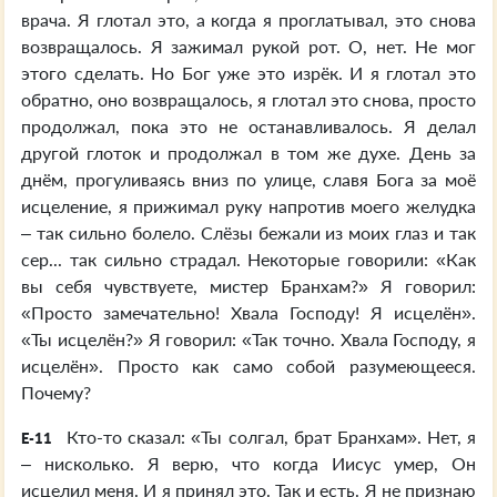
врача. Я глотал это, а когда я проглатывал, это снова
возвращалось. Я зажимал рукой рот. О, нет. Не мог
этого сделать. Но Бог уже это изрёк. И я глотал это
обратно, оно возвращалось, я глотал это снова, просто
продолжал, пока это не останавливалось. Я делал
другой глоток и продолжал в том же духе. День за
днём, прогуливаясь вниз по улице, славя Бога за моё
исцеление, я прижимал руку напротив моего желудка
– так сильно болело. Слёзы бежали из моих глаз и так
сер... так сильно страдал. Некоторые говорили: «Как
вы себя чувствуете, мистер Бранхам?» Я говорил:
«Просто замечательно! Хвала Господу! Я исцелён».
«Ты исцелён?» Я говорил: «Так точно. Хвала Господу, я
исцелён». Просто как само собой разумеющееся.
Почему?
Кто-то сказал: «Ты солгал, брат Бранхам». Нет, я
E-11
– нисколько. Я верю, что когда Иисус умер, Он
исцелил меня. И я принял это. Так и есть. Я не признаю