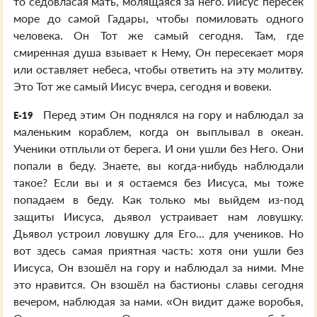
то седовласая мать, молящаяся за него. Иисус пересёк
море до самой Гадары, чтобы помиловать одного
человека. Он Тот же самый сегодня. Там, где
смиренная душа взывает к Нему, Он пересекает моря
или оставляет небеса, чтобы ответить на эту молитву.
Это Тот же самый Иисус вчера, сегодня и вовеки.
Перед этим Он поднялся на гору и наблюдал за
E-19
маленьким кораблем, когда он выплывал в океан.
Ученики отплыли от берега. И они ушли без Него. Они
попали в беду. Знаете, вы когда-нибудь наблюдали
такое? Если вы и я остаемся без Иисуса, мы тоже
попадаем в беду. Как только мы выйдем из-под
защиты Иисуса, дьявол устраивает нам ловушку.
Дьявол устроил ловушку для Его... для учеников. Но
вот здесь самая приятная часть: хотя они ушли без
Иисуса, Он взошёл на гору и наблюдал за ними. Мне
это нравится. Он взошёл на бастионы славы сегодня
вечером, наблюдая за нами. «Он видит даже воробья,