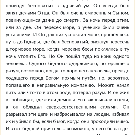
приводя бесноватых в здравый ум. Он всегда был
занят делами Отца. Он был очень смиренным Сыном,
повинующимся даже до смерти. За ночь перед этим,
или за две, Он пересёк море, а ученики были очень
уставшими. И Он для них успокоил море, прошёл весь
путь до Гадары, где был бесноватый, рискнул пересечь
штормовое море, когда морские бесы поклялись в ту
ночь утопить Его. Но Он пошёл туда на крик одного
человека. Одного бедного одержимого, потерявшего
разум, возможно, когда-то хорошего человека, прежде
ходящего перед Богом прямым путём, но, вероятно,
попавшего в неправильную компанию. Может, начал
пить или что-то в этом роде, потерял разум. И он жил
в гробницах, где жили демоны. Его заковывали в цепи,
а он обладал сверхъестественными силами. Он
разрывал эти цепи и набрасывался на людей, избивал
их и убивал бы, если б мог, когда они проходили мимо.
И этот бедный приятель... возможно, у него была где-