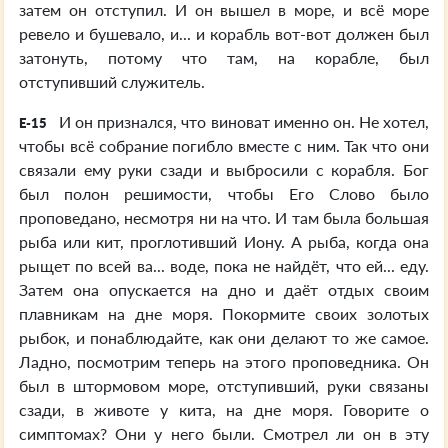
затем он отступил. И он вышел в море, и всё море
ревело и бушевало, и... и корабль вот-вот должен был
затонуть, потому что там, на корабле, был
отступивший служитель.
И он признался, что виноват именно он. Не хотел,
E-15
чтобы всё собрание погибло вместе с ним. Так что они
связали ему руки сзади и выбросили с корабля. Бог
был полон решимости, чтобы Его Слово было
проповедано, несмотря ни на что. И там была большая
рыба или кит, проглотивший Иону. А рыба, когда она
рыщет по всей ва... воде, пока не найдёт, что ей... еду.
Затем она опускается на дно и даёт отдых своим
плавникам на дне моря. Покормите своих золотых
рыбок, и понаблюдайте, как они делают то же самое.
Ладно, посмотрим теперь на этого проповедника. Он
был в штормовом море, отступивший, руки связаны
сзади, в животе у кита, на дне моря. Говорите о
симптомах? Они у него были. Смотрел ли он в эту