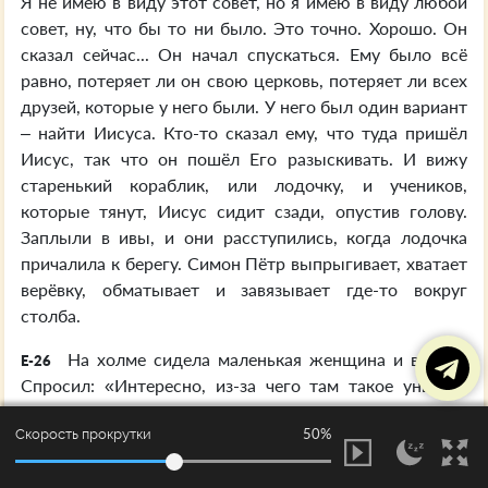
Я не имею в виду этот совет, но я имею в виду любой
совет, ну, что бы то ни было. Это точно. Хорошо. Он
сказал сейчас... Он начал спускаться. Ему было всё
равно, потеряет ли он свою церковь, потеряет ли всех
друзей, которые у него были. У него был один вариант
– найти Иисуса. Кто-то сказал ему, что туда пришёл
Иисус, так что он пошёл Его разыскивать. И вижу
старенький кораблик, или лодочку, и учеников,
которые тянут, Иисус сидит сзади, опустив голову.
Заплыли в ивы, и они расступились, когда лодочка
причалила к берегу. Симон Пётр выпрыгивает, хватает
верёвку, обматывает и завязывает где-то вокруг
столба.
На холме сидела маленькая женщина и вязала.
E-26
Спросил: «Интересно, из-за чего там такое уныние,
такое расстройство?» Она опустила взгляд.
50%
Скорость прокрутки
Некоторые из них говорили: «Ты знаешь этого
Исцелителя? Он пришёл в наш город. Там, внизу, это