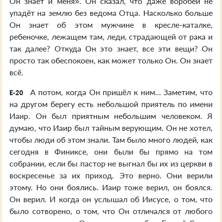
Он знает и меня». Он сказал, что даже воробей не
упадёт на землю без ведома Отца. Насколько больше
Он знает об этом мужчине в кресле-каталке,
ребеночке, лежащем там, леди, страдающей от рака и
так далее? Откуда Он это знает, все эти вещи? Он
просто так обеспокоен, как может только Он. Он знает
всё.
А потом, когда Он пришёл к ним... Заметим, что
E-20
на другом берегу есть небольшой приятель по имени
Иаир. Он был приятным небольшим человеком. Я
думаю, что Иаир был тайным верующим. Он не хотел,
чтобы люди об этом знали. Там было много людей, как
сегодня в Финиксе, они были бы прямо на том
собрании, если бы пастор не выгнал бы их из церкви в
воскресенье за их приход. Это верно. Они верили
этому. Но они боялись. Иаир тоже верил, он боялся.
Он верил. И когда он услышал об Иисусе, о том, что
было сотворено, о том, что Он отличался от любого