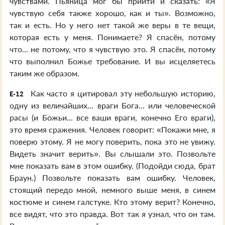
чувствами. Пьяница мог бы прийти и сказать: «Я
чувствую себя также хорошо, как и ты». Возможно,
так и есть. Но у него нет такой же веры в те вещи,
которая есть у меня. Понимаете? Я спасён, потому
что... не потому, что я чувствую это. Я спасён, потому
что выполнил Божье требование. И вы исцеляетесь
таким же образом.
Как часто я цитировал эту небольшую историю,
E-12
одну из величайших... враги Бога... или человеческой
расы (и Божьи... все ваши враги, конечно Его враги),
это время сражения. Человек говорит: «Покажи мне, я
поверю этому. Я не могу поверить, пока это не увижу.
Видеть значит верить». Вы слышали это. Позвольте
мне показать вам в этом ошибку. (Подойди сюда, брат
Браун.) Позвольте показать вам ошибку. Человек,
стоящий передо мной, немного выше меня, в синем
костюме и синем галстуке. Кто этому верит? Конечно,
все видят, что это правда. Вот так я узнал, что он там.