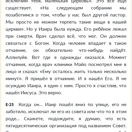
исключим тебя, маленькая церковь». Это всё ещё
существует. «На следующем собрании мы
позаботимся о том, чтобы у нас был другой пастор.
Мы просто не можем терпеть такие вещи в нашей
церкви». Но у Иаира была нужда. Его ребёнок лежал
при смерти. Врач сделал всё, что мог. Он должен
связаться с Богом. Когда человек впадает в такое
отчаяние, он обязательно что-нибудь найдёт.
Аллилуйя. Вот где я однажды оказался. Момент
отчаяния, когда врач клиники Майо посмотрел мне в
лицо и сказал: «Ему осталось жить только несколько
минут». Я пришёл в отчаяние. И я нашёл Его. Я не
осуждаю Иаира, я един с ним. Просто я счастлив, что
нашёл Иисуса. Это верно.
Когда он... Иаир пошёл вниз по улице, его не
E-25
заботило, исключат ли его из совета или что-то в этом
роде... Скажете, подождите, я думаю, что есть
пятидесятническая организация под названием Совет.