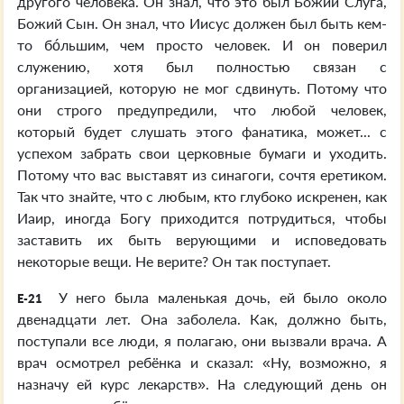
другого человека. Он знал, что это был Божий Слуга,
Божий Сын. Он знал, что Иисус должен был быть кем-
то бóльшим, чем просто человек. И он поверил
служению, хотя был полностью связан с
организацией, которую не мог сдвинуть. Потому что
они строго предупредили, что любой человек,
который будет слушать этого фанатика, может... с
успехом забрать свои церковные бумаги и уходить.
Потому что вас выставят из синагоги, сочтя еретиком.
Так что знайте, что с любым, кто глубоко искренен, как
Иаир, иногда Богу приходится потрудиться, чтобы
заставить их быть верующими и исповедовать
некоторые вещи. Не верите? Он так поступает.
У него была маленькая дочь, ей было около
E-21
двенадцати лет. Она заболела. Как, должно быть,
поступали все люди, я полагаю, они вызвали врача. А
врач осмотрел ребёнка и сказал: «Ну, возможно, я
назначу ей курс лекарств». На следующий день он