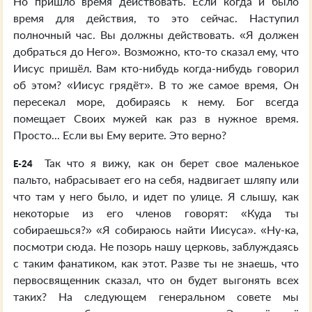
Но пришло время действовать. Если когда и было
время для действия, то это сейчас. Наступил
полночный час. Вы должны действовать. «Я должен
добраться до Него». Возможно, кто-то сказал ему, что
Иисус пришёл. Вам кто-нибудь когда-нибудь говорил
об этом? «Иисус грядёт». В то же самое время, Он
пересекал море, добираясь к нему. Бог всегда
помещает Своих мужей как раз в нужное время.
Просто... Если вы Ему верите. Это верно?
Так что я вижу, как он берет свое маленькое
E-24
пальто, набрасывает его на себя, надвигает шляпу или
что там у него было, и идет по улице. Я слышу, как
некоторые из его членов говорят: «Куда ты
собираешься?» «Я собираюсь найти Иисуса». «Ну-ка,
посмотри сюда. Не позорь нашу церковь, заблуждаясь
с таким фанатиком, как этот. Разве ты не знаешь, что
первосвященник сказал, что он будет выгонять всех
таких? На следующем генеральном совете мы