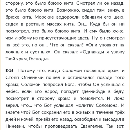
сторону, это было брюхо кита. Смотрел ли он назад,
это было брюхо кита. Возможно, сидел там, внизу, в
брюхе кита. Морские водоросли обвивали его шею,
сидел в рвотных массах кита. Он... Куда бы он ни
посмотрел, это было брюхо кита. И ему было хуже,
чем любому из присутствующих здесь. Ну, он смотрел
на всё это, но он... Что он сказал? «Они уповают на
ложных и суетных». Он сказал: «Однажды я увижу
Твой храм, Господь».
Потому что, когда Соломон посвящал храм, и
E-16
Столп Огненный пошел и остановился позади того
храма; Соломон попросил Бога, чтобы Он услышал с
небес, если Его народ попадёт где-нибудь в беду,
посмотрит в сторону храма и помолится. И Иона
верил, что... что Бог услышал молитву Соломона. И
знаете что? Бог сохранил его в живых в течение трёх
дней и ночей, привёз его назад, освободил и высадил в
Ниневии, чтобы проповедовать Евангелие. Так вот,