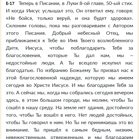
Теперь в Писании, в Луки 8-ой главе, 50-ый стих.
E-17
И когда Иисус услышал это, Он ответил ему, говоря:
«Не бойся, только веруй, и она будет здорова».
Склоним головы, пока мы разговариваем с Автором
этого Писания. Добрый небесный Отец, мы
приближаемся к Тебе во Имя Твоего возлюбленного
Дитя, Иисуса, чтобы поблагодарить Тебя за
благословения, которые Ты дал нам, мы –
недостойные люди. А Ты всецело искупил нас
благодатью. По избранию Божьему Ты призвал нас к
этой благословенной надежде, которую мы имеем
сегодня во Христе Иисусе. И мы благодарим Тебя за
это. А сейчас мы, когда мы собрались сегодня вечером
здесь, в этом большом городе, мы молим, чтобы Ты
сошёл в нашу среду. На земле нет здания, достойного
того, чтобы Ты вошёл в него. Нет людей достойных,
чтобы Ты говорил к ним. Но Ты не принимаешь это во
внимание. Ты пришёл к самым бедным, низким,
невежественным, отверженным, и мы благодарим