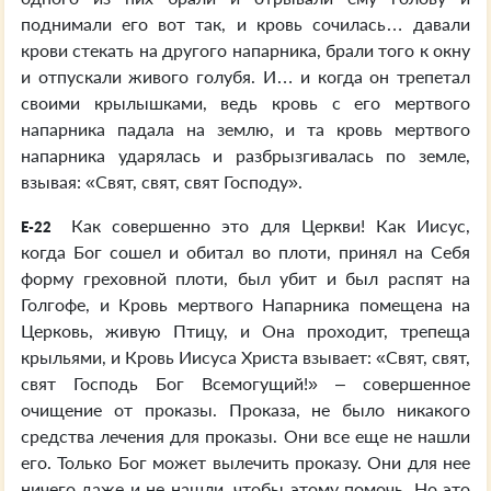
поднимали его вот так, и кровь сочилась… давали
крови стекать на другого напарника, брали того к окну
и отпускали живого голубя. И… и когда он трепетал
своими крылышками, ведь кровь с его мертвого
напарника падала на землю, и та кровь мертвого
напарника ударялась и разбрызгивалась по земле,
взывая: «Свят, свят, свят Господу».
Как совершенно это для Церкви! Как Иисус,
E-22
когда Бог сошел и обитал во плоти, принял на Себя
форму греховной плоти, был убит и был распят на
Голгофе, и Кровь мертвого Напарника помещена на
Церковь, живую Птицу, и Она проходит, трепеща
крыльями, и Кровь Иисуса Христа взывает: «Свят, свят,
свят Господь Бог Всемогущий!» – совершенное
очищение от проказы. Проказа, не было никакого
средства лечения для проказы. Они все еще не нашли
его. Только Бог может вылечить проказу. Они для нее
ничего даже и не нашли, чтобы этому помочь. Но это