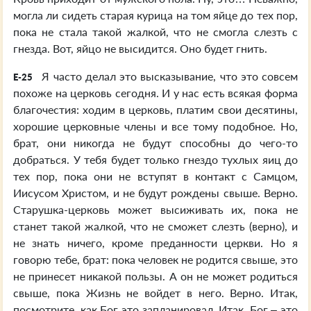
могла ли сидеть старая курица на том яйце до тех пор,
пока не стала такой жалкой, что не смогла слезть с
гнезда. Вот, яйцо не высидится. Оно будет гнить.
Я часто делал это высказывание, что это совсем
E-25
похоже на церковь сегодня. И у нас есть всякая форма
благочестия: ходим в церковь, платим свои десятины,
хорошие церковные члены и все тому подобное. Но,
брат, они никогда не будут способны до чего-то
добраться. У тебя будет только гнездо тухлых яиц до
тех пор, пока они не вступят в контакт с Самцом,
Иисусом Христом, и не будут рождены свыше. Верно.
Старушка-церковь может высиживать их, пока не
станет такой жалкой, что не сможет слезть (верно), и
не знать ничего, кроме преданности церкви. Но я
говорю тебе, брат: пока человек не родится свыше, это
не принесет никакой пользы. А он не может родиться
свыше, пока Жизнь не войдет в него. Верно. Итак,
посмотрите, как Бог это запланировал. Итак, Бог – это