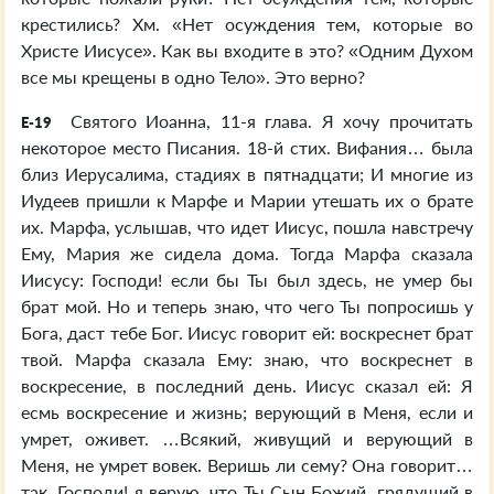
крестились? Хм. «Нет осуждения тем, которые во
Христе Иисусе». Как вы входите в это? «Одним Духом
все мы крещены в одно Тело». Это верно?
Святого Иоанна, 11-я глава. Я хочу прочитать
E-19
некоторое место Писания. 18-й стих. Вифания… была
близ Иерусалима, стадиях в пятнадцати; И многие из
Иудеев пришли к Марфе и Марии утешать их о брате
их. Марфа, услышав, что идет Иисус, пошла навстречу
Ему, Мария же сидела дома. Тогда Марфа сказала
Иисусу: Господи! если бы Ты был здесь, не умер бы
брат мой. Но и теперь знаю, что чего Ты попросишь у
Бога, даст тебе Бог. Иисус говорит ей: воскреснет брат
твой. Марфа сказала Ему: знаю, что воскреснет в
воскресение, в последний день. Иисус сказал ей: Я
есмь воскресение и жизнь; верующий в Меня, если и
умрет, оживет. …Всякий, живущий и верующий в
Меня, не умрет вовек. Веришь ли сему? Она говорит…
так, Господи! я верую, что Ты Сын Божий, грядущий в