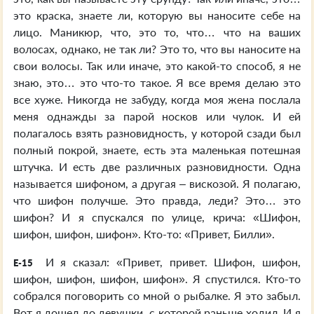
это краска, знаете ли, которую вы наносите себе на
лицо. Маникюр, что, это то, что… что на ваших
волосах, однако, не так ли? Это то, что вы наносите на
свои волосы. Так или иначе, это какой-то способ, я не
знаю, это… это что-то такое. Я все время делаю это
все хуже. Никогда не забуду, когда моя жена послала
меня однажды за парой носков или чулок. И ей
полагалось взять разновидность, у которой сзади был
полный покрой, знаете, есть эта маленькая потешная
штучка. И есть две различных разновидности. Одна
называется шифоном, а другая – вискозой. Я полагаю,
что шифон получше. Это правда, леди? Это… это
шифон? И я спускался по улице, крича: «Шифон,
шифон, шифон, шифон». Кто-то: «Привет, Билли».
И я сказал: «Привет, привет. Шифон, шифон,
E-15
шифон, шифон, шифон, шифон». Я спустился. Кто-то
собрался поговорить со мной о рыбалке. Я это забыл.
Вот я дошел до девушки, с которой раньше ходил. И я