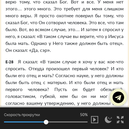
верю тому, что сказал Бог. Вот и все. У меня нет
этого… этого много. Это требует для меня слишком
много веры. Я просто охотнее поверил бы тому, что
сказал Бог, что Он сотворил человека. Это все, что там
было. Вот, во всяком случае, это… И затем я спросил у
него, я сказал: «В таком случае вы верите, что у Иисуса
была мать. Однако у Него также должен быть отец».
Он сказал: «Да, сэр».
Я сказал: «В таком случае я хочу у вас кое-что
E-28
спросить. Откуда произошел первый человек? И кто
были его отец и мать? Согласно науке, у него должны
были быть отец с матерью. И кто были отец и мать
первого человека? Пусть он будет обезьяной,
головастиком, губкой, кем бы он ни мог быть,
согласно вашему утверждению, у него должны были
быть отец и мать». Он до сего дня так мне и не
50%
Скорость прокрутки
ответил. Он и не может. Ох, я говорю вам, народ, у
некоторых людей такой ограниченный кругозор, что