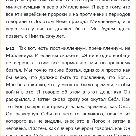
миллениумщик, я верю в Миллениум. Я верю тому, что
все эти еврейские пророки и на протяжении периодов
говорили о Золотом Веке прихода Миллениума, и я
верю, что у нас он должен быть. Мы будем здесь
править с Ним тысячу лет.
Так вот, есть постмиллениум, премиллениум, не
E-12
Миллениум. И если вы скажете: «Я ни в одно вообще
не верю», с этим все нормально, мы по-прежнему
братья. Мы точно так же братья, однако я просто как
бы верю, что должно быть то правление, что Бог…
Мне было жалко, что у меня не было времени, чтобы
войти в это. Я говорю об этом в этот день: как Он
раскрылся, а затем снова сразу же окутал Себя. Как
тот Бог раскрылся прежде начала времени, как Он…
Он развернул Себя из чего-то великого, ничего из
которого вы не видели, внес это в Логос и затем в
человека. И затем, как я вчера вечером говорил, как Он
раскрывает Себя до конца через человека: из Столпа