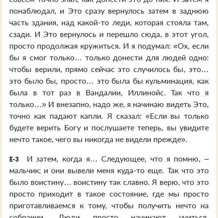
понаблюдал, и Это сразу вернулось затем в заднюю
часть здания, над какой-то леди, которая стояла там,
сзади. И Это вернулось и перешло сюда, в этот угол,
просто продолжая кружиться. И я подумал: «Ох, если
бы я смог только… только донести для людей одно:
чтобы верили, прямо сейчас это случилось бы, это…
это было бы, просто… это была бы кульминация, как
была в тот раз в Вандалии, Иллинойс. Так что я
только…» И внезапно, надо же, я начинаю видеть Это,
точно как падают капли. Я сказал: «Если вы только
будете верить Богу и послушаете теперь, вы увидите
нечто такое, чего вы никогда не видели прежде».
И затем, когда я… Следующее, что я помню, –
E-3
мальчик; и они вывели меня куда-то еще. Так что это
было воистину… воистину так славно. Я верю, что это
просто приходит в такое состояние, где мы просто
приготавливаемся к тому, чтобы получить нечто на
собрании. Люди просто начинают учиться,