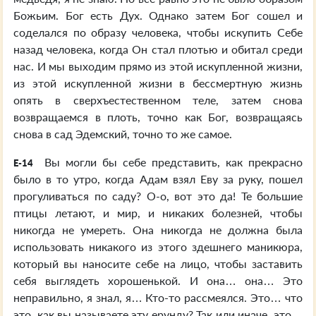
Божьим. Бог есть Дух. Однако затем Бог сошел и
соделался по образу человека, чтобы искупить Себе
назад человека, когда Он стал плотью и обитал среди
нас. И мы выходим прямо из этой искупленной жизни,
из этой искупленной жизни в бессмертную жизнь
опять в сверхъестественном теле, затем снова
возвращаемся в плоть, точно как Бог, возвращаясь
снова в сад Эдемский, точно то же самое.
Вы могли бы себе представить, как прекрасно
E-14
было в то утро, когда Адам взял Еву за руку, пошел
прогуливаться по саду? О-о, вот это да! Те большие
птицы летают, и мир, и никаких болезней, чтобы
никогда не умереть. Она никогда не должна была
использовать никакого из этого здешнего маникюра,
который вы наносите себе на лицо, чтобы заставить
себя выглядеть хорошенькой. И она… она… Это
неправильно, я знал, я… Кто-то рассмеялся. Это… что
это, как вы называете эту ерунду? Так или иначе, это…