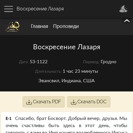
Воскресение Лазаря
Главная
Проповеди
Воскресение Лазаря
53-1122
Гродно
Дата:
Перевод:
1 час 23 минуты
Длительность:
Эвансвил, Индиана, США
Скачать PDF
Скачать DOC
Спасибо, брат Босворт. Добрый вечер, друзья. Мы
E-1
очень счастливы быть здесь в этот день, чтобы
говорить с вами во Имя нашего возлюбленного Иисуса