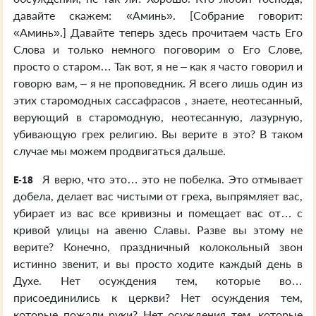
давайте скажем: «Аминь». [Собрание говорит:
«Аминь».] Давайте теперь здесь прочитаем часть Его
Слова и только немного поговорим о Его Слове,
просто о старом… Так вот, я не – как я часто говорил и
говорю вам, – я не проповедник. Я всего лишь один из
этих старомодных сассафрасов , знаете, неотесанный,
верующий в старомодную, неотесанную, лазурную,
убивающую грех религию. Вы верите в это? В таком
случае мы можем продвигаться дальше.
Я верю, что это… это не побелка. Это отмывает
E-18
добела, делает вас чистыми от греха, выпрямляет вас,
убирает из вас все кривизны и помещает вас от… с
кривой улицы на авеню Славы. Разве вы этому не
верите? Конечно, праздничный колокольный звон
истинно звенит, и вы просто ходите каждый день в
Духе. Нет осуждения тем, которые во…
присоединились к церкви? Нет осуждения тем,
которые пожали руки? Нет осуждения тем, которые