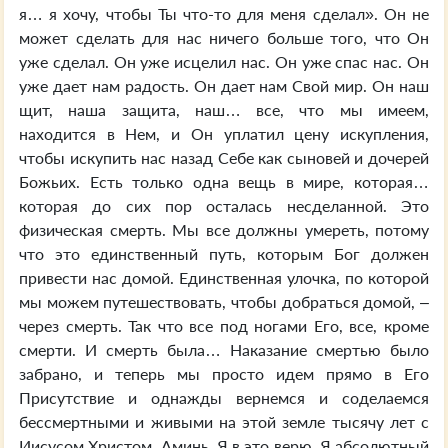
я… я хочу, чтобы Ты что-то для меня сделал». Он не
может сделать для нас ничего больше того, что Он
уже сделал. Он уже исцелил нас. Он уже спас нас. Он
уже дает нам радость. Он дает нам Свой мир. Он наш
щит, наша защита, наш… все, что мы имеем,
находится в Нем, и Он уплатил цену искупления,
чтобы искупить нас назад Себе как сыновей и дочерей
Божьих. Есть только одна вещь в мире, которая…
которая до сих пор осталась несделанной. Это
физическая смерть. Мы все должны умереть, потому
что это единственный путь, которым Бог должен
привести нас домой. Единственная улочка, по которой
мы можем путешествовать, чтобы добраться домой, –
через смерть. Так что все под ногами Его, все, кроме
смерти. И смерть была… Наказание смертью было
забрано, и теперь мы просто идем прямо в Его
Присутствие и однажды вернемся и соделаемся
бессмертными и живыми на этой земле тысячу лет с
Иисусом Христом. Аминь. Я в это верю. Я абсолютный