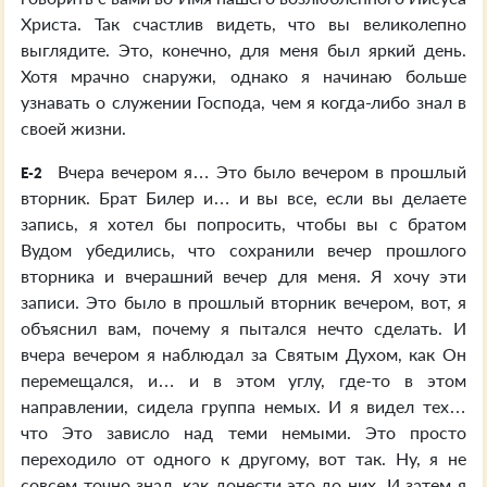
Христа. Так счастлив видеть, что вы великолепно
выглядите. Это, конечно, для меня был яркий день.
Хотя мрачно снаружи, однако я начинаю больше
узнавать о служении Господа, чем я когда-либо знал в
своей жизни.
Вчера вечером я… Это было вечером в прошлый
E-2
вторник. Брат Билер и… и вы все, если вы делаете
запись, я хотел бы попросить, чтобы вы с братом
Вудом убедились, что сохранили вечер прошлого
вторника и вчерашний вечер для меня. Я хочу эти
записи. Это было в прошлый вторник вечером, вот, я
объяснил вам, почему я пытался нечто сделать. И
вчера вечером я наблюдал за Святым Духом, как Он
перемещался, и… и в этом углу, где-то в этом
направлении, сидела группа немых. И я видел тех…
что Это зависло над теми немыми. Это просто
переходило от одного к другому, вот так. Ну, я не
совсем точно знал, как донести это до них. И затем я