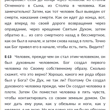
Огненного в Сына, из Столпа в человека. Как
замечательно! Затем, как тот человек был выведен от
смерти, наказания смерти. Как он идет до конца, вот,
идя вперед по своей дороге возвращения через
оправдание, через крещение Святым Духом, затем
обратно в… из сего смертного назад в бессмертное,
как он был в начале, и затем снова назад в плоть. Точно
как Бог привел его в начале, чтобы есть, пить. Видите?
Человек, прежде чем он стал этим человеком, он
E-13
был духовным человеком. Бог создал первого
человека по Своему собственному образу. Сколько
скажет, что это верно? Хорошо, какого же рода образ
был у Бога? Он Дух, не так ли? Поэтому Он создал
духовного человека прежде, чем Он создал человека в
плоти. Затем Он поместил человека в пять чувств,
чтобы контактировать со своим земным домом. Он
мог дать ему руки, как у обезьяны и ноги, как у
медведя, я не знаю. Но все равно это не было образом