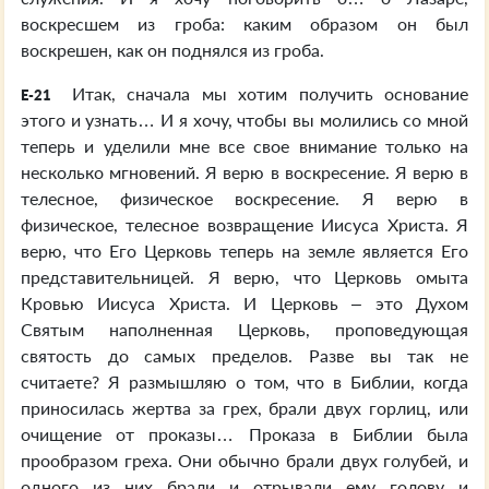
воскресшем из гроба: каким образом он был
воскрешен, как он поднялся из гроба.
Итак, сначала мы хотим получить основание
E-21
этого и узнать… И я хочу, чтобы вы молились со мной
теперь и уделили мне все свое внимание только на
несколько мгновений. Я верю в воскресение. Я верю в
телесное, физическое воскресение. Я верю в
физическое, телесное возвращение Иисуса Христа. Я
верю, что Его Церковь теперь на земле является Его
представительницей. Я верю, что Церковь омыта
Кровью Иисуса Христа. И Церковь – это Духом
Святым наполненная Церковь, проповедующая
святость до самых пределов. Разве вы так не
считаете? Я размышляю о том, что в Библии, когда
приносилась жертва за грех, брали двух горлиц, или
очищение от проказы… Проказа в Библии была
прообразом греха. Они обычно брали двух голубей, и
одного из них брали и отрывали ему голову и