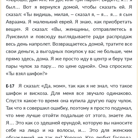
был… Вот я вернулся домой, чтобы сказать ей. Я
сказал: «Ты видишь, милая, – сказал я, – я… я… я сын
Авраама. Я маленький еврей. Я знаю, как приобретать
вещи». Я сказал: «Вы, женщины, отправляетесь в
Луисвилл и повсюду выглядываете ради распродаж
весь день напролет. Возвращаетесь домой, тратите все
свои деньги, а выгодных покупок у вас не больше, чем
прямо здесь, дома. Я же просто иду в центр и беру три
пары чулок за пару… по цене одной». Она спросила:
«Ты взял шифон?»
Я сказал: «Да, мэм», так как я не знал, что такое
E-17
шифон и вискоза. Для меня все звучало одинаково.
Спустя какое-то время она купила другую пару чулок.
Так что я совершил ошибку, поэтому я просто подумал,
что мне лучше отойти подальше от этого, знаете ли.
Я… Это как со здешней ерундой, которую вы наносите
себе на лицо и на волосы, и… Это для женских
обсуждений, не так ли? Хорошо. Кто любит Господа,