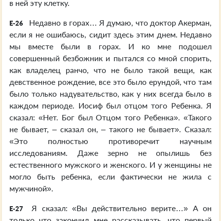
в ней эту клетку.
Недавно в горах… Я думаю, что доктор Акерман,
E-26
если я не ошибаюсь, сидит здесь этим днем. Недавно
мы вместе были в горах. И ко мне подошел
совершенный безбожник и пытался со мной спорить,
как владелец ранчо, что не было такой вещи, как
девственное рождение, все это было ерундой, что там
было только надувательство, как у них всегда было в
каждом периоде. Иосиф был отцом того Ребенка. Я
сказал: «Нет. Бог был Отцом того Ребенка». «Такого
не бывает, – сказал он, – такого не бывает». Сказал:
«Это полностью противоречит научным
исследованиям. Даже зерно не опылишь без
естественного мужского и женского. И у женщины не
могло быть ребенка, если фактически не жила с
мужчиной».
Я сказал: «Вы действительно верите…» А он
E-27
только что закончил мне рассказывать, что первый