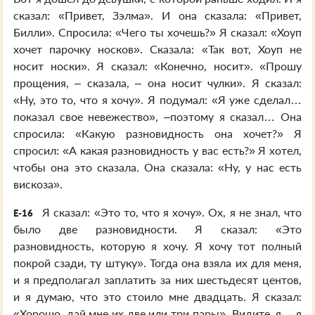
сказал: «Привет, Зэлма». И она сказала: «Привет,
Билли». Спросила: «Чего ты хочешь?» Я сказал: «Хоуп
хочет парочку носков». Сказала: «Так вот, Хоуп не
носит носки». Я сказал: «Конечно, носит». «Прошу
прощения, – сказала, – она носит чулки». Я сказал:
«Ну, это то, что я хочу». Я подумал: «Я уже сделал…
показал свое невежество», –поэтому я сказал… Она
спросила: «Какую разновидность она хочет?» Я
спросил: «А какая разновидность у вас есть?» Я хотел,
чтобы она это сказала. Она сказала: «Ну, у нас есть
вискоза».
Я сказал: «Это то, что я хочу». Ох, я не знал, что
E-16
было две разновидности. Я сказал: «Это
разновидность, которую я хочу. Я хочу тот полный
покрой сзади, ту штуку». Тогда она взяла их для меня,
и я предполагал заплатить за них шестьдесят центов,
и я думаю, что это стоило мне двадцать. Я сказал:
«Хорошо, дай мне их две или три пары». Видите, я… я