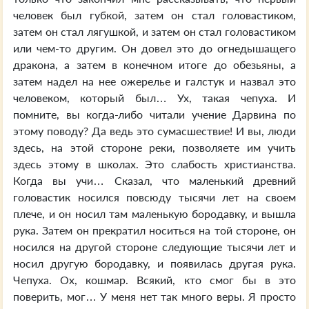
человек был губкой, затем он стал головастиком,
затем он стал лягушкой, и затем он стал головастиком
или чем-то другим. Он довел это до огнедышащего
дракона, а затем в конечном итоге до обезьяны, а
затем надел на нее ожерелье и галстук и назвал это
человеком, который был… Ух, такая чепуха. И
помните, вы когда-либо читали учение Дарвина по
этому поводу? Да ведь это сумасшествие! И вы, люди
здесь, на этой стороне реки, позволяете им учить
здесь этому в школах. Это слабость христианства.
Когда вы учи… Сказал, что маленький древний
головастик носился повсюду тысячи лет на своем
плече, и он носил там маленькую бородавку, и вышла
рука. Затем он прекратил носиться на той стороне, он
носился на другой стороне следующие тысячи лет и
носил другую бородавку, и появилась другая рука.
Чепуха. Ох, кошмар. Всякий, кто смог бы в это
поверить, мог… У меня нет так много веры. Я просто