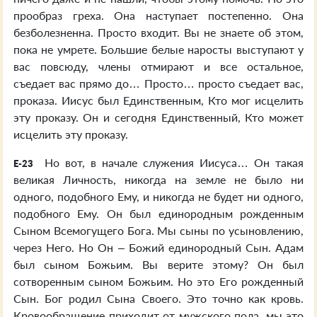
прообраз греха. Она наступает постепенно. Она
безболезненна. Просто входит. Вы не знаете об этом,
пока не умрете. Большие белые наросты выступают у
вас повсюду, члены отмирают и все остальное,
съедает вас прямо до… Просто… просто съедает вас,
проказа. Иисус был Единственным, Кто мог исцелить
эту проказу. Он и сегодня Единственный, Кто может
исцелить эту проказу.
Но вот, в начале служения Иисуса… Он такая
E-23
великая Личность, никогда на земле не было ни
одного, подобного Ему, и никогда не будет ни одного,
подобного Ему. Он был единородным рожденным
Сыном Всемогущего Бога. Мы сыны по усыновлению,
через Него. Но Он – Божий единородный Сын. Адам
был сыном Божьим. Вы верите этому? Он был
сотворенным сыном Божьим. Но это Его рожденный
Сын. Бог родил Сына Своего. Это точно как кровь.
Кровообращение приходит от мужского пола, мы это