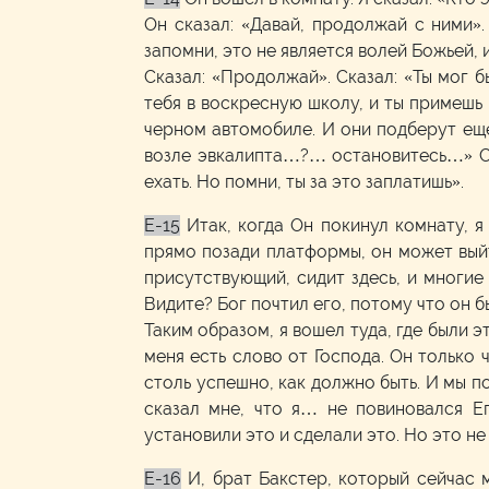
Он сказал: «Давай, продолжай с ними».
запомни, это не является волей Божьей, и
Сказал: «Продолжай». Сказал: «Ты мог б
тебя в воскресную школу, и ты примешь 
черном автомобиле. И они подберут еще
возле эвкалипта…?… остановитесь…» Ска
ехать. Но помни, ты за это заплатишь».
E-15
Итак, когда Он покинул комнату, я
прямо позади платформы, он может выйт
присутствующий, сидит здесь, и многие
Видите? Бог почтил его, потому что он б
Таким образом, я вошел туда, где были эт
меня есть слово от Господа. Он только 
столь успешно, как должно быть. И мы п
сказал мне, что я… не повиновался Е
установили это и сделали это. Но это не 
E-16
И, брат Бакстер, который сейчас