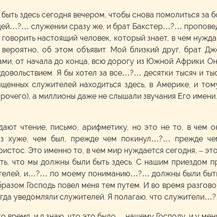
быть здесь сегодня вечером, чтобы снова помолиться за б
людей…?… служении сразу же, и брат Бакстер…?… пропо
т говорить настоящий человек, который знает, в чем нуж
р, вероятно, об этом объявит. Мой близкий друг, брат
ами, от начала до конца, всю дорогу из Южной Африки. Он
удовольствием. Я бы хотел за все…?… десятки тысяч и ты
ященных служителей находиться здесь, в Америке, и том
прочего), а миллионы даже не слышали звучания Его имен
дают чтение, письмо, арифметику, но это не то, в чем 
раз хуже, чем был, прежде чем покинул…?… прежде ч
истос. Это именно то, в чем мир нуждается сегодня, – эт
ть, что мы должны были быть здесь. С нашим приездом п
телей, и…?… по моему пониманию…?… должны были быть
разом Господь повел меня тем путем. И во время разгов
огда уведомляли служителей. Я полагаю, что служители…
о время, и я знаю, что это было… нашему Господу, и у мен