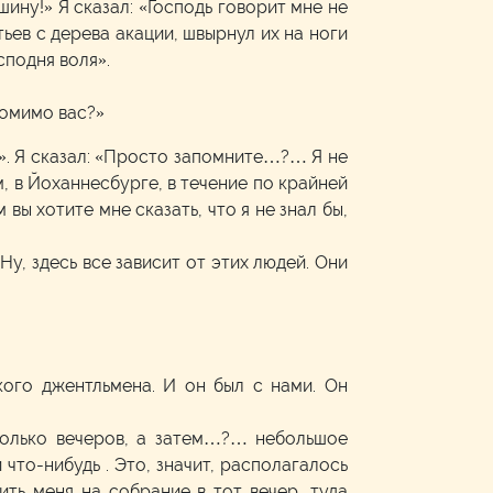
шину!» Я сказал: «Господь говорит мне не
тьев с дерева акации, швырнул их на ноги
сподня воля».
помимо вас?»
а». Я сказал: «Просто запомните…?… Я не
ам, в Йоханнесбурге, в течение по крайней
вы хотите мне сказать, что я не знал бы,
у, здесь все зависит от этих людей. Они
кого джентльмена. И он был с нами. Он
есколько вечеров, а затем…?… небольшое
 что-нибудь . Это, значит, располагалось
ить меня на собрание в тот вечер, туда