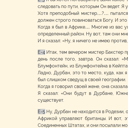
следовать по пути, которым Он ведет. Я 
Хотя преподобный мистер…?… пытался ск
должен строго повиноваться Богу. И это
Когда я был в Африке… Многие из вас уж
определенный район. Ну вот, там они мне 
И я сказал: «Ну, я ничего не имею против
E-4
Итак, тем вечером мистер Бакстер пр
день после того, завтра. Он сказал: 
Блумфонтейн, из Блумфонтейна в Кейпта
Ладно, Дурбан, это то место, куда, как я
был слишком сведущ в своей географии.
Когда я говорил своей жене, она сказала
Я сказал: «Они будут в Дурбане, Южна
существует.
E-5
Ну, Дурбан не находится в Родезии, 
Африкой управляют британцы. И вот, э
Соединенных Штатах, и они посылали мо