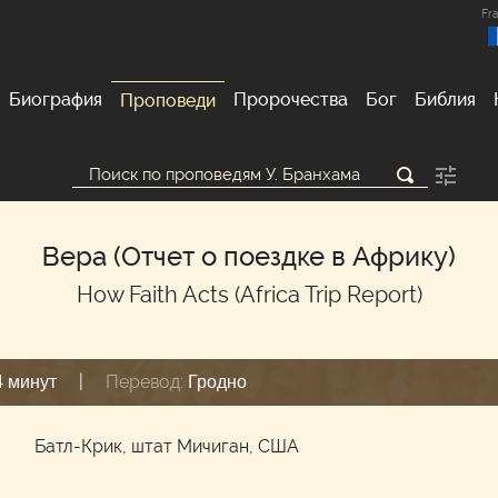
Fra
Биография
Пророчества
Бог
Библия
Проповеди
Вера (Отчет о поездке в Африку)
How Faith Acts (Africa Trip Report)
|
Перевод:
4 минут
Гродно
м
Батл-Крик, штат Мичиган, США