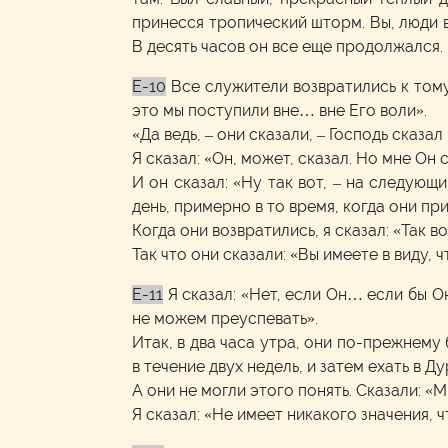
принесся тропический шторм. Вы, люди в 
В десять часов он все еще продолжался.
E-10
Все служители возвратились к тому
это мы поступили вне… вне Его воли».
«Да ведь, – они сказали, – Господь сказал
Я сказал: «Он, может, сказал. Но мне Он с
И он сказал: «Ну так вот, – на следующ
день, примерно в то время, когда они пр
Когда они возвратились, я сказал: «Так в
Так что они сказали: «Вы имеете в виду, 
E-11
Я сказал: «Нет, если Он… если бы Он
не можем преуспевать».
Итак, в два часа утра, они по-прежнему 
в течение двух недель, и затем ехать в Д
А они не могли этого понять. Сказали: 
Я сказал: «Не имеет никакого значения, 