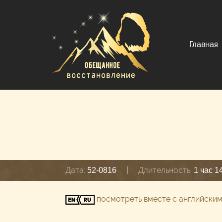
Главная
Дата:
|
Длительность:
52-0816
1 час 1
посмотреть вместе с английски