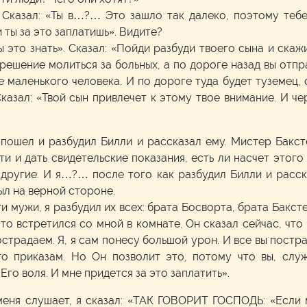
 Сказал: «Ты в…?… Это зашло так далеко, поэтому тебе
 ты за это заплатишь». Видите?
ы это знать». Сказал: «Пойди разбуди твоего сына и ска
решение молиться за больных, а по дороге назад вы отп
 маленького человека. И по дороге туда будет туземец,
зал: «Твой сын привлечет к этому твое внимание. И чер
 пошел и разбудил Билли и рассказал ему. Мистер Баксте
и и дать свидетельские показания, есть ли насчет этого
 другие. И я…?… после того как разбудил Билли и расска
ыл на верной стороне.
и мужи, я разбудил их всех: брата Босворта, брата Баксте
что встретился со мной в комнате. Он сказал сейчас, что
острадаем. Я, я сам понесу большой урон. И все вы постра
го приказам. Но Он позволит это, потому что вы, слу
Его воля. И мне придется за это заплатить».
 меня слушает, я сказал: «ТАК ГОВОРИТ ГОСПОДЬ: «Если