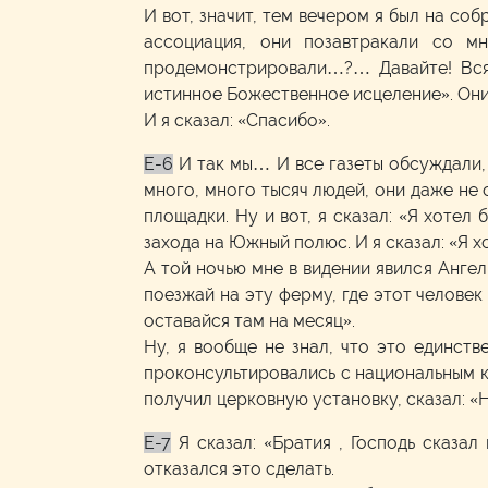
И вот, значит, тем вечером я был на со
ассоциация, они позавтракали со м
продемонстрировали…?… Давайте! Всяк
истинное Божественное исцеление». Они
И я сказал: «Спасибо».
E-6
И так мы… И все газеты обсуждали, 
много, много тысяч людей, они даже не 
площадки. Ну и вот, я сказал: «Я хотел
захода на Южный полюс. И я сказал: «Я хо
А той ночью мне в видении явился Ангел
поезжай на эту ферму, где этот человек
оставайся там на месяц».
Ну, я вообще не знал, что это единст
проконсультировались с национальным ко
получил церковную установку, сказал: «Н
E-7
Я сказал: «Братия , Господь сказал
отказался это сделать.