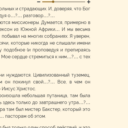
ольных и страдающих. И, доверяя, что Бог
ведуя о…?… разговор…?…
даются миссионеры. Думается, примерно в
 Джексон из Южной Африки… И мы весьма
 побывал на многих собраниях. Я уверен,
сячи, которые никогда не слышали имени
у подобное (и проповедуя и препираясь
и. Мое сердце стремиться к ним…?… с тех
они нуждаются. Цивилизованный туземец,
ем он покинул свой…?… Все, в чем он
о Иисус Христос.
роизошла небольшая путаница, там была
 здесь только до завтрашнего утра…?…
ора там был мистер Бакстер, который это
?… пасторам об этом.
я был только один способ действий, и это