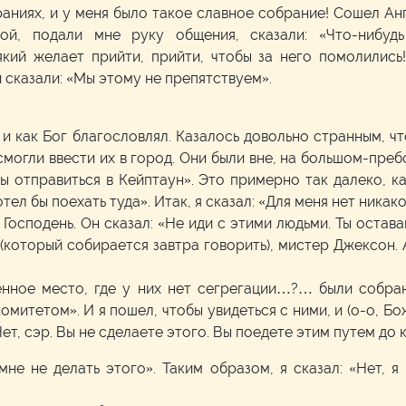
браниях, и у меня было такое славное собрание! Сошел А
ной, подали мне руку общения, сказали: «Что-нибуд
ий желает прийти, прийти, чтобы за него помолились!
 сказали: «Мы этому не препятствуем».
и как Бог благословлял. Казалось довольно странным, чт
смогли ввести их в город. Они были вне, на большом-пребо
 бы отправиться в Кейптаун». Это примерно так далеко, к
тел бы поехать туда». Итак, я сказал: «Для меня нет никак
 Господень. Он сказал: «Не иди с этими людьми. Ты остава
 (который собирается завтра говорить), мистер Джексон.
венное место, где у них нет сегрегации…?… были собр
митетом». И я пошел, чтобы увидеться с ними, и (о-о, Б
ет, сэр. Вы не сделаете этого. Вы поедете этим путем до 
 мне не делать этого». Таким образом, я сказал: «Нет, я