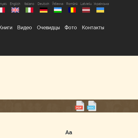
nçais
English
Italiano
Deutsch
Ўзбекча
Română
Latviešu
Українська
Книги
Видео
Очевидцы
Фото
Контакты
Аа