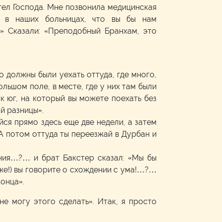
нгел Господа. Мне позвонила медицинская
ь в наших больницах, что вы бы нам
» Сказали: «Преподобный Бранхам, это
о должны были уехать оттуда, где много,
льшом поле, в месте, где у них там были
ак юг, на который вы можете поехать без
ой разницы».
йся прямо здесь еще две недели, а затем
 А потом оттуда ты переезжай в Дурбан и
ания…?… и брат Бакстер сказал: «Мы бы
оже!) вы говорите о схождении с ума!…?…
конца».
 не могу этого сделать». Итак, я просто