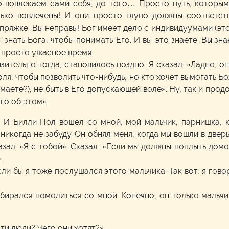
 вовлекаем сами себя, до того… Просто путь, которым 
олько вовлечены! И они просто глупо должны соответст
упряжке. Вы неправы! Бог имеет дело с индивидуумами (это 
 знать Бога, чтобы понимать Его. И вы это знаете. Вы зна
ло просто ужасное время.
зительно тогда, становилось поздно. Я сказал: «Ладно,
воля, чтобы позволить что-нибудь, но кто хочет вымогать
нимаете?), не быть в Его допускающей воле». Ну, так и про
го об этом».
. И Билли Пол вошел со мной, мой мальчик, парнишка, 
 никогда не забуду. Он обнял меня, когда мы вошли в дверь
зал: «Я с тобой». Сказал: «Если мы должны поплыть домо
.
сли бы я тоже послушался этого мальчика. Так вот, я гов
бирался помолиться со мной. Конечно, он только мальчик
эти люди? Чего они хотят?»