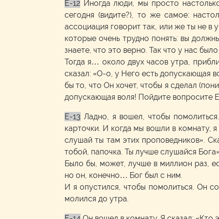
E-12
Иногда люди, мы просто настолько
сегодня (видите?), то же самое: наст
ассоциация говорит так, или же ты не в 
которые очень трудно понять: вы должны
знаете, что это верно. Так что у нас бы
Тогда я… около двух часов утра, прибли
сказал: «О-о, у Него есть допускающая 
бы то, что Он хочет, чтобы я сделал (по
допускающая воля! Пойдите вопросите Е
E-13
Ладно, я вошел, чтобы помолиться
карточки. И когда мы вошли в комнату, я
слушай ты там этих проповедников». Ска
тобой, папочка. Ты лучше слушайся Бога»
Было бы, может, лучше в миллион раз, е
но он, конечно… Бог был с ним.
И я опустился, чтобы помолиться. Он со
молился до утра.
E-14
Он вошел в комнату. Я сказал: «Кто 