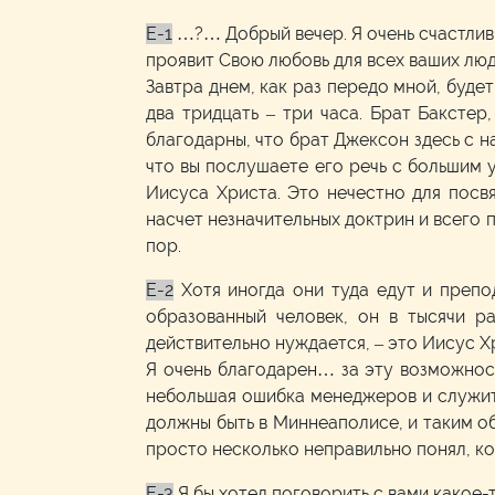
E-1
…?… Добрый вечер. Я очень счастлив 
проявит Свою любовь для всех ваших 
Завтра днем, как раз передо мной, буде
два тридцать – три часа. Брат Баксте
благодарны, что брат Джексон здесь с н
что вы послушаете его речь с большим 
Иисуса Христа. Это нечестно для посв
насчет незначительных доктрин и всего 
пор.
E-2
Хотя иногда они туда едут и препо
образованный человек, он в тысячи 
действительно нуждается, – это Иисус Хр
Я очень благодарен… за эту возможнос
небольшая ошибка менеджеров и служи
должны быть в Миннеаполисе, и таким об
просто несколько неправильно понял, к
E-3
Я бы хотел поговорить с вами какое-т