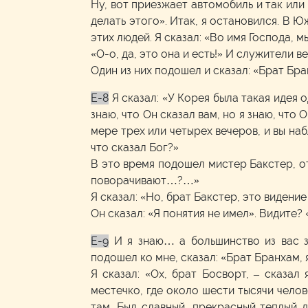
Ну, вот приезжает автомобиль и так или 
делать этого». Итак, я остановился. В Ю
этих людей. Я сказал: «Во имя Господа, м
«О-о, да, это она и есть!» И служители в
Один из них подошел и сказал: «Брат Бра
E-8
Я сказал: «У Корея была такая идея
знаю, что Он сказал вам, но я знаю, что 
мере трех или четырех вечеров, и вы наб
что сказал Бог?»
В это время подошел мистер Бакстер, от
поворачивают…?…»
Я сказал: «Но, брат Бакстер, это видение
Он сказал: «Я понятия не имел». Видите? 
E-9
И я знаю… а большинство из вас з
подошел ко мне, сказал: «Брат Бранхам, 
Я сказал: «Ох, брат Босворт, – сказал
местечко, где около шести тысячи челове
там. Был славный, прекрасный теплый д