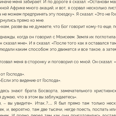
иначе меня забирает. И по дороге я сказал: «Останови ма
жной Африке много акаций, и вот, я сорвал несколько лис
ы не можем предпринять эту поездку». Я сказал: «Это не Го
ернулись прямо ко мне.
нхам, разве вы не думаете, что Бог говорит кому-то еще, 
 однажды, когда он говорил с Моисеем. Земля их поглотил
Он сказал мне». И я сказал: «После того как я оставался т
людали каким способом это движется и все такое, а затем 
озвал меня в сторонку и поговорил со мной. Он сказал: «Н
 от Господа».
«Если это видение от Господа».
десь знают брата Босворта, замечательного христианс
я думаю, что в этом вы заблуждаетесь».
 я, – вы увидите». Итак..?… Я был прямо там только н
к, и, вероятно, там две тысячи, негде поесть, поспать или
енек. И прямо перед тем как они приготовились достав