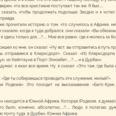
уверен, что все христиане поступают так же. Я был…
азать, чтобы продолжать подольше. Заодно и я хотел б
 правда.
е прочитали историю о том, что случилось в Африке, не 
сказали, когда я туда добрался, они сказали: «Вы обязаны
, я здесь только для…?… Мне все равно, где я молюсь за бо
ишел ко мне, он сказал: «Ну вот, вы отправитесь в путь пр
«Мы отправимся в Клерксдорп». Сказал: «Из Клерксдорп
ун, из Кейптауна в Порт-Элизабет…?… и в Дурбан».
 думал, я ехал все время. Ну, я сказал: «Это там, где бы
: «Где ты собираешься проводить эти служения, милый?»
я Родезия». Это походит на высказывание: «Батл-Крик,
он находится в Южной Африке. Которая (Родезия, я думаю)
то было, конечно, абсолютно…?… Люди, я полагаю, дум
ю почту туда, в Дурбан, Южная Африка.