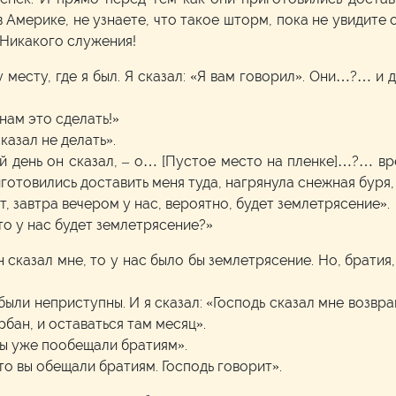
Америке, не узнаете, что такое шторм, пока не увидите о
 Никакого служения!
 месту, где я был. Я сказал: «Я вам говорил». Они…?… и 
 нам это сделать!»
казал не делать».
ий день он сказал, – о… [Пустое место на пленке]…?… в
иготовились доставить меня туда, нагрянула снежная буря,
от, завтра вечером у нас, вероятно, будет землетрясение».
что у нас будет землетрясение?»
 сказал мне, то у нас было бы землетрясение. Но, братия,
были неприступны. И я сказал: «Господь сказал мне возвр
урбан, и оставаться там месяц».
«Мы уже пообещали братиям».
что вы обещали братиям. Господь говорит».