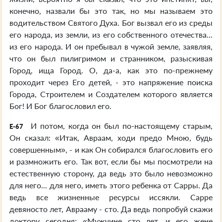
конечно, назвали бы это так, но мы называем это
водительством Святого Духа. Бог вызвал его из среды
его народа, из земли, из его собственного отечества...
из его народа. И он пребывал в чужой земле, заявляя,
что он был пилигримом и странником, разыскивая
Город, ища Город. О, да-а, как это по-прежнему
проходит через Его детей, - это напряжение поиска
Города, Строителем и Создателем которого является
Бог! И Бог благословил его.
И потом, когда он был по-настоящему старым,
E-67
Он сказал: «Итак, Авраам, ходи предо Мною, будь
совершенным», - и как Он собирался благословить его
и размножить его. Так вот, если бы мы посмотрели на
естественную сторону, да ведь это было невозможно
для него... для него, иметь этого ребенка от Сарры. Да
ведь все жизненные ресурсы иссякли. Сарре
девяносто лет, Аврааму - сто. Да ведь попробуй скажи
доктору сегодня: «Мужчине сто лет, и его жене