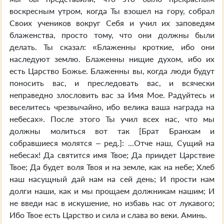
воскресным утром, когда Ты взошел на гору, собрал
Своих учеников вокруг Себя и учил их заповедям
блаженства, просто тому, что они должны были
делать. Ты сказал: «Блаженны кроткие, ибо они
наследуют землю. Блаженны нищие духом, ибо их
есть Царство Божье. Блаженны вы, когда люди будут
поносить вас, и преследовать вас, и всячески
неправедно злословить вас за Имя Мое. Радуйтесь и
веселитесь чрезвычайно, ибо велика ваша награда на
небесах». После этого Ты учил всех нас, что мы
должны молиться вот так [Брат Бранхам и
собравшиеся молятся – ред.]: ...Отче наш, Сущий на
небесах! Да святится имя Твое; Да приидет Царствие
Твое; Да будет воля Твоя и на земле, как на небе; Хлеб
наш насущный дай нам на сей день; И прости нам
долги наши, как и мы прощаем должникам нашим; И
не введи нас в искушение, но избавь нас от лукавого;
Ибо Твое есть Царство и сила и слава во веки. Аминь.