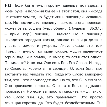
Если бы я имел горстку пшеницы вот здесь, в
E-82
моей руке, и положил бы ее на этот стол, она никогда
не станет чем-то, но будет лишь пшеницей, лежащей
там. Но посади эту пшеницу в землю, и она принесет,
может быть, бушель (мера объема, 1 бушель = 36,37 л
– прим. пер.) пшеницы. Видите? Но в пшенице
находится зародыш жизни, однако пшеница должна
упасть в землю и умереть. Иисус сказал это, или
Павел, я думаю, который сказал. «Если пшеничное
зерно, падши в землю, не умрет, то останется одно».
Понимаете? И потом, Оно есть Бог, Его Слово. И когда
то Слово заякорено в... в сердце... О, если бы я мог
заставить вас увидеть это. Когда это Слово заякорено
там, это... это произведет именно то, что Оно сказало.
Оно произведет просто... Оно - это Бог, оно должно
произвести. Но если вы просто говорите: «Ну, я знаю,
что Слово там. Да, это правильно». Это просто
лежащая горстка, да. Это будет бездейственным. Так