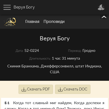
Веруя Богу
Главная
Проповеди
Веруя Богу
52-0224
Гродно
Дата:
Перевод:
1 час 31 минута
Длительность:
Скиния Бранхама, Джефферсонвилл, штат Индиана,
США
Скачать PDF
Скачать DOC
Когда тот славный миг найдем, Когда доспехи я
E-1
сложу, Когда в тот мирный Дом? Тружусь, пока Иисус