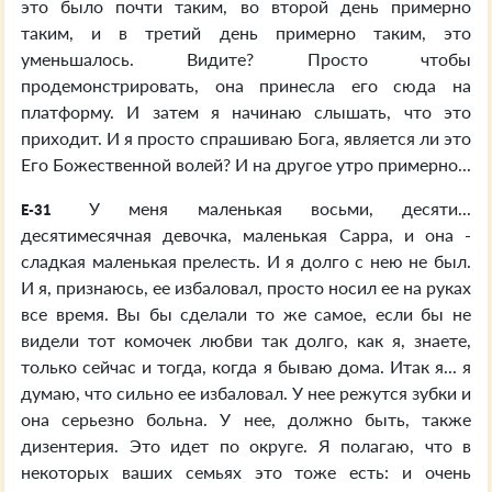
это было почти таким, во второй день примерно
таким, и в третий день примерно таким, это
уменьшалось. Видите? Просто чтобы
продемонстрировать, она принесла его сюда на
платформу. И затем я начинаю слышать, что это
приходит. И я просто спрашиваю Бога, является ли это
Его Божественной волей? И на другое утро примерно...
У меня маленькая восьми, десяти...
E-31
десятимесячная девочка, маленькая Сарра, и она -
сладкая маленькая прелесть. И я долго с нею не был.
И я, признаюсь, ее избаловал, просто носил ее на руках
все время. Вы бы сделали то же самое, если бы не
видели тот комочек любви так долго, как я, знаете,
только сейчас и тогда, когда я бываю дома. Итак я... я
думаю, что сильно ее избаловал. У нее режутся зубки и
она серьезно больна. У нее, должно быть, также
дизентерия. Это идет по округе. Я полагаю, что в
некоторых ваших семьях это тоже есть: и очень