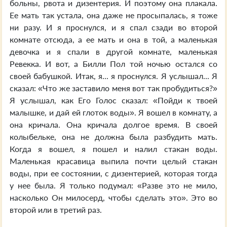
больны, рвота и дизентерия. И поэтому она плакала.
Ее мать так устала, она даже не просыпалась, я тоже
ни разу. И я проснулся, и я спал сзади во второй
комнате отсюда, а ее мать и она в той, а маленькая
девочка и я спали в другой комнате, маленькая
Ревекка. И вот, а Билли Пол той ночью остался со
своей бабушкой. Итак, я... я проснулся. Я услышал... Я
сказал: «Что же заставило меня вот так пробудиться?»
Я услышал, как Его Голос сказал: «Пойди к твоей
малышке, и дай ей глоток воды». Я вошел в комнату, а
она кричала. Она кричала долгое время. В своей
колыбельке, она не должна была разбудить мать.
Когда я вошел, я пошел и налил стакан воды.
Маленькая красавица выпила почти целый стакан
воды, при ее состоянии, с дизентерией, которая тогда
у нее была. Я только подумал: «Разве это не мило,
насколько Он милосерд, чтобы сделать это». Это во
второй или в третий раз.