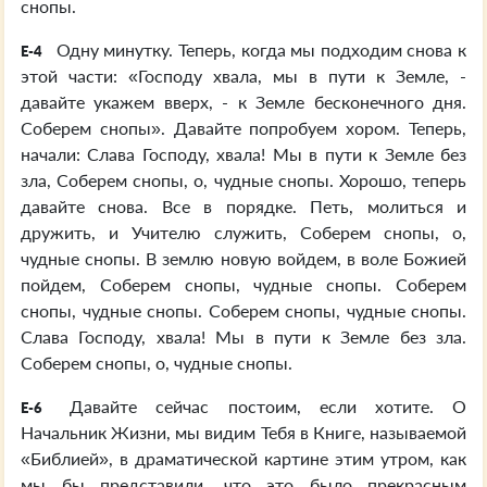
снопы.
Одну минутку. Теперь, когда мы подходим снова к
E-4
этой части: «Господу хвала, мы в пути к Земле, -
давайте укажем вверх, - к Земле бесконечного дня.
Соберем снопы». Давайте попробуем хором. Теперь,
начали: Слава Господу, хвала! Мы в пути к Земле без
зла, Соберем снопы, о, чудные снопы. Хорошо, теперь
давайте снова. Все в порядке. Петь, молиться и
дружить, и Учителю служить, Соберем снопы, о,
чудные снопы. В землю новую войдем, в воле Божией
пойдем, Соберем снопы, чудные снопы. Соберем
снопы, чудные снопы. Соберем снопы, чудные снопы.
Слава Господу, хвала! Мы в пути к Земле без зла.
Соберем снопы, о, чудные снопы.
Давайте сейчас постоим, если хотите. O
E-6
Начальник Жизни, мы видим Тебя в Книге, называемой
«Библией», в драматической картине этим утром, как
мы бы представили, что это было прекрасным