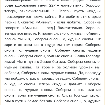
роде вдохновляет меня; 227 – номер гимна. Хорошо,
теперь, заключительный...?... Теперь, пусть каждый
присоединится прямо сейчас. Вы любите эти старые
песни? Скажите: «Аминь», - если любите. [Собрание
говорит: «Аминь». – ред.] Замечательно. Хорошо,
теперь все вместе. К полям славного жнивья пойдем с
песней ты и я, Соберем снопы, о, чудные снопы. От
зари и до зари все в труде мы том горим. Соберем
снопы, о, чудные снопы. Соберем снопы, чудные
снопы. Соберем снопы, чудные снопы. Слава Господу,
хвала! Мы в пути к Земле без зла. Соберем снопы, о,
чудные снопы. На горе и за холмом урожай мы
соберем, Соберем снопы, чудные снопы. Да, повсюду
мы пойдем, страх от сердца отведем, Соберем снопы,
о, чудные снопы. Теперь каждый, давайте! Соберем
снопы, о, чудные снопы, Соберем снопы, златые
снопы, золотые чудные снопы. Слава Господу, хвала!
Мы в пути к Земле без зла. Соберем снопы, о, чудные