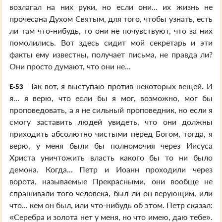
возлагал на них руки, но если они... их жизнь не
прочесана Духом Святым, для того, чтобы узнать, есть
ли там что-нибудь, то они не почувствуют, что за них
помолились. Вот здесь сидит мой секретарь и эти
факты ему известны, получает письма, не правда ли?
Они просто думают, что они не...
Так вот, я выступаю против некоторых вещей. И
E-53
я... я верю, что если бы я мог, возможно, мог бы
проповедовать, а я не сильный проповедник, но если я
смогу заставить людей увидеть, что они должны
приходить абсолютно чистыми перед Богом, тогда, я
верю, у меня были бы полномочия через Иисуса
Христа уничтожить власть какого бы то ни было
демона. Когда... Петр и Иоанн проходили через
ворота, называемые Прекрасными, они вообще не
спрашивали того человека, был ли он верующим, или
что... кем он был, или что-нибудь об этом. Петр сказал:
«Серебра и золота нет у меня, но что имею, даю тебе».