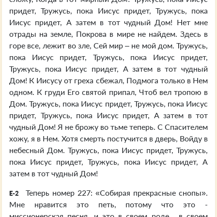
придет, Тружусь, пока Иисус придет, Тружусь, пока
Иисус придет, А затем в тот чудный Дом! Нет мне
отрады на земле, Покрова в мире не найдем. Здесь в
горе все, лежит во зле, Сей мир – не мой дом. Тружусь,
пока Иисус придет, Тружусь, пока Иисус придет,
Тружусь, пока Иисус придет, А затем в тот чудный
Дом! К Иисусу от греха сбежал, Подмога только в Нем
одном. К груди Его святой припал, Чтоб вел тропою в
Дом. Тружусь, пока Иисус придет, Тружусь, пока Иисус
придет, Тружусь, пока Иисус придет, А затем в тот
чудный Дом! Я не брожу во тьме теперь. С Спасителем
хожу, я в Нем. Хотя смерть постучится в дверь, Войду в
небесный Дом. Тружусь, пока Иисус придет, Тружусь,
пока Иисус придет, Тружусь, пока Иисус придет, А
затем в тот чудный Дом!
Теперь номер 227: «Собирая прекрасные снопы».
E-2
Мне нравится это петь, потому что это -
миссионерская песня, и это в своем роде... в своем