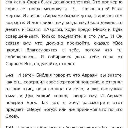
ста лет, а Сарра была девяностолетней. Это примерно
сорок лет после менопаузы ...? ... жизнь в ней была
мертва. И жизнь в Аврааме была мертва, старик в этом
возрасте. И Бог явился ему, когда ему было девяносто
девять и сказал: «Авраам, ходи предо Мною и будь
совершенным». Только подумайте, в сто лет... И Он
сказал ему, что должно произойти, сказал: «Все
народы благословятся в тебе, потому что ты
собираешься... Я собираюсь дать тебе сына от
Сарры». Вот, подумайте, сто лет.
И затем Библия говорит, что Авраам, вы знаете,
E-61
как он... совершил свое жертвоприношение, и отгонял
от них птиц, пока солнце ни село, и как наступила
тьма, и Дух Божий сошел, говоря ему. И Авраам
поверил Богу. Так вот, я хочу рассмотреть этот
предмет: «Веруя Богу», или же принимая Его по Его
Слову.
Так вот, у Авраама не было никакого «большого
E-63