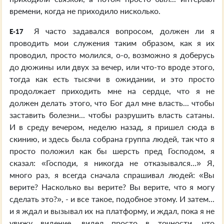
времени, когда не приходило нисколько.
Я часто задавался вопросом, должен ли я
E-17
проводить мои служения таким образом, как я их
проводил, просто молился, о-о, возможно я доберусь
до дюжины или двух за вечер, или что-то вроде этого,
тогда как есть тысячи в ожидании, и это просто
продолжает приходить мне на сердце, что я не
должен делать этого, что Бог дал мне власть... чтобы
заставить болезни... чтобы разрушить власть сатаны.
И в среду вечером, неделю назад, я пришел сюда в
скинию, и здесь была собрана группа людей, так что я
просто положил как бы шерсть пред Господом, я
сказал: «Господи, я никогда не отказывался...» Я,
много раз, я всегда сначала спрашивал людей: «Вы
верите? Насколько вы верите? Вы верите, что я могу
сделать это?», - и все такое, подобное этому. И затем...
и я ждал и вызывал их на платформу, и ждал, пока я не
увижу видение, видел просто в точности, что