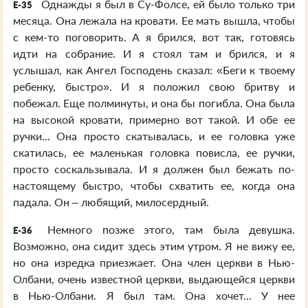
Однажды я был в Су-Фолсе, ей было только три
E-35
месяца. Она лежала на кровати. Ее мать вышла, чтобы
с кем-то поговорить. А я брился, вот так, готовясь
идти на собрание. И я стоял там и брился, и я
услышал, как Ангел Господень сказал: «Беги к твоему
ребенку, быстро». И я положил свою бритву и
побежал. Еще полминуты, и она бы погибла. Она была
на высокой кровати, примерно вот такой. И обе ее
ручки... Она просто скатывалась, и ее головка уже
скатилась, ее маленькая головка повисла, ее ручки,
просто соскальзывала. И я должен был бежать по-
настоящему быстро, чтобы схватить ее, когда она
падала. Он – любящий, милосердный.
Немного позже этого, там была девушка.
E-36
Возможно, она сидит здесь этим утром. Я не вижу ее,
но она изредка приезжает. Она член церкви в Нью-
Олбани, очень известной церкви, выдающейся церкви
в Нью-Олбани. Я был там. Она хочет... У нее