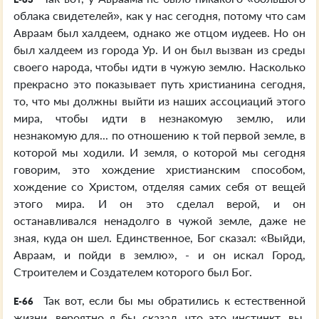
облака свидетелей», как у нас сегодня, потому что сам
Авраам был халдеем, однако же отцом иудеев. Но он
был халдеем из города Ур. И он был вызван из среды
своего народа, чтобы идти в чужую землю. Насколько
прекрасно это показывает путь христианина сегодня,
то, что мы должны выйти из наших ассоциаций этого
мира, чтобы идти в незнакомую землю, или
незнакомую для... по отношению к той первой земле, в
которой мы ходили. И земля, о которой мы сегодня
говорим, это хождение христианским способом,
хождение со Христом, отделяя самих себя от вещей
этого мира. И он это сделал верой, и он
останавливался ненадолго в чужой земле, даже не
зная, куда он шел. Единственное, Бог сказал: «Выйди,
Авраам, и пойди в землю», - и он искал Город,
Строителем и Создателем которого был Бог.
Так вот, если бы мы обратились к естественной
E-66
жизни, вероятно я бы сказал, что это инстинкт, вы,