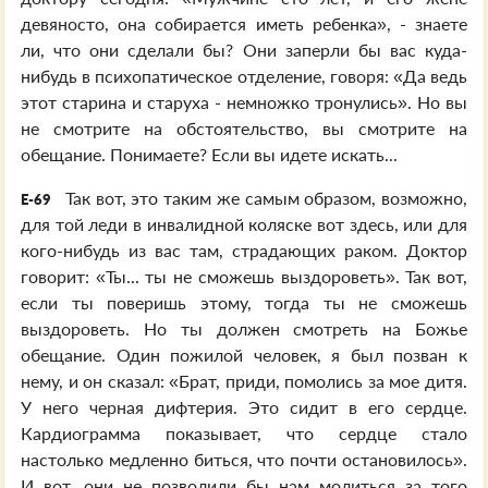
девяносто, она собирается иметь ребенка», - знаете
ли, что они сделали бы? Они заперли бы вас куда-
нибудь в психопатическое отделение, говоря: «Да ведь
этот старина и старуха - немножко тронулись». Но вы
не смотрите на обстоятельство, вы смотрите на
обещание. Понимаете? Если вы идете искать...
Так вот, это таким же самым образом, возможно,
E-69
для той леди в инвалидной коляске вот здесь, или для
кого-нибудь из вас там, страдающих раком. Доктор
говорит: «Ты... ты не сможешь выздороветь». Так вот,
если ты поверишь этому, тогда ты не сможешь
выздороветь. Но ты должен смотреть на Божье
обещание. Один пожилой человек, я был позван к
нему, и он сказал: «Брат, приди, помолись за мое дитя.
У него черная дифтерия. Это сидит в его сердце.
Кардиограмма показывает, что сердце стало
настолько медленно биться, что почти остановилось».
И вот, они не позволили бы нам молиться за того