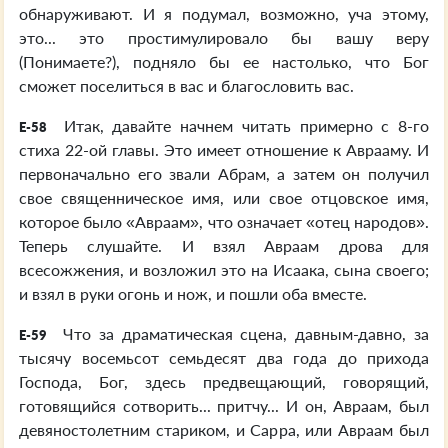
обнаруживают. И я подумал, возможно, уча этому,
это... это простимулировало бы вашу веру
(Понимаете?), подняло бы ее настолько, что Бог
сможет поселиться в вас и благословить вас.
Итак, давайте начнем читать примерно с 8-го
E-58
стиха 22-ой главы. Это имеет отношение к Аврааму. И
первоначально его звали Абрам, а затем он получил
свое священническое имя, или свое отцовское имя,
которое было «Авраам», что означает «отец народов».
Теперь слушайте. И взял Авраам дрова для
всесожжения, и возложил это на Исаака, сына своего;
и взял в руки огонь и нож, и пошли оба вместе.
Что за драматическая сцена, давным-давно, за
E-59
тысячу восемьсот семьдесят два года до прихода
Господа, Бог, здесь предвещающий, говорящий,
готовящийся сотворить... притчу... И он, Авраам, был
девяностолетним стариком, и Сарра, или Авраам был