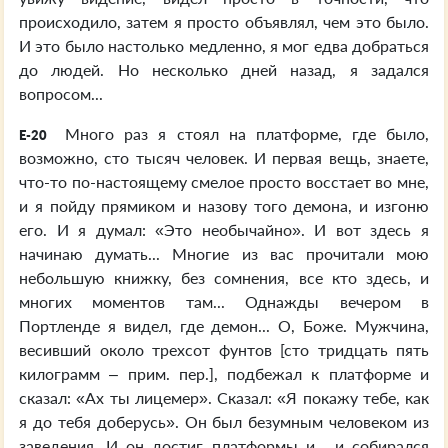
происходило, затем я просто объявлял, чем это было.
И это было настолько медленно, я мог едва добраться
до людей. Но несколько дней назад, я задался
вопросом...
Много раз я стоял на платформе, где было,
E-20
возможно, сто тысяч человек. И первая вещь, знаете,
что-то по-настоящему смелое просто восстает во мне,
и я пойду прямиком и назову того демона, и изгоню
его. И я думал: «Это необычайно». И вот здесь я
начинаю думать... Многие из вас прочитали мою
небольшую книжку, без сомнения, все кто здесь, и
многих моментов там... Однажды вечером в
Портленде я видел, где демон... О, Боже. Мужчина,
весивший около трехсот фунтов [сто тридцать пять
килограмм – прим. пер.], подбежал к платформе и
сказал: «Ах ты лицемер». Сказал: «Я покажу тебе, как
я до тебя доберусь». Он был безумным человеком из
заведения. И он достиг платформы и... и собирался