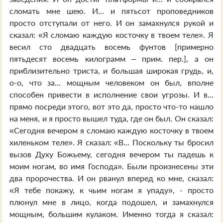
сломать мне шею. И... и пятьсот проповедников
просто отступали от него. И он замахнулся рукой и
сказал: «Я сломаю каждую косточку в твоем теле». Я
весил сто двадцать восемь фунтов [примерно
пятьдесят восемь килограмм – прим. пер.], а он
приблизительно триста, и большая широкая грудь, и,
о-о, что за... мощным человеком он был, вполне
способен привести в исполнение свои угрозы. И в...
прямо посреди этого, вот это да, просто что-то нашло
на меня, и я просто вышел туда, где он был. Он сказал:
«Сегодня вечером я сломаю каждую косточку в твоем
хиленьком теле». Я сказал: «В... Поскольку ты бросил
вызов Духу Божьему, сегодня вечером ты падешь к
моим ногам, во имя Господа». Были произнесены эти
два пророчества. И он рванул вперед ко мне, сказал:
«Я тебе покажу, к чьим ногам я упаду», - просто
плюнул мне в лицо, когда подошел, и замахнулся
мощным, большим кулаком. Именно тогда я сказал: