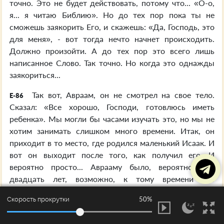
точно. Это не будет действовать, потому что... «О-о,
я... я читаю Библию». Но до тех пор пока ты не
сможешь заякорить Его, и скажешь: «Да, Господь, это
для меня», - вот тогда нечто начнет происходить.
Должно произойти. А до тех пор это всего лишь
написанное Слово. Так точно. Но когда это однажды
заякориться...
Так вот, Авраам, он не смотрел на свое тело.
E-86
Сказал: «Все хорошо, Господи, готовлюсь иметь
ребенка». Мы могли бы часами изучать это, но мы не
хотим занимать слишком много времени. Итак, он
приходит в то место, где родился маленький Исаак. И
вот он выходит после того, как получил его. И
вероятно просто... Аврааму было, вероятно, сто
двадцать лет, возможно, к тому времени сто
пятнадцать, сто двадцать лет, маленькому Исааку,
50%
Скорость прокрутки
вероятно, было пятнадцать, восемнадцать лет. И Бог
сказал: «Так вот, Авраам, - сказал, - Я хочу, чтобы ты