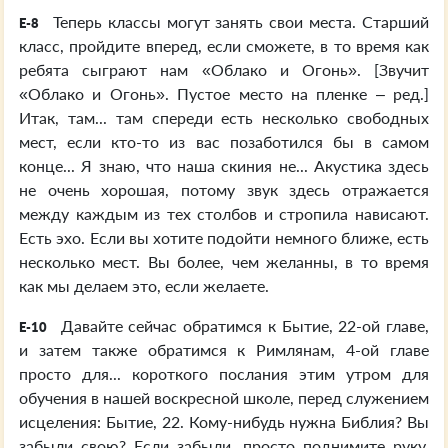
Теперь классы могут занять свои места. Старший
E-8
класс, пройдите вперед, если сможете, в то время как
ребята сыграют нам «Облако и Огонь». [Звучит
«Облако и Огонь». Пустое место на пленке – ред.]
Итак, там... там спереди есть несколько свободных
мест, если кто-то из вас позаботился бы в самом
конце... Я знаю, что наша скиния не... Акустика здесь
не очень хорошая, потому звук здесь отражается
между каждым из тех столбов и стропила нависают.
Есть эхо. Если вы хотите подойти немного ближе, есть
несколько мест. Вы более, чем желанны, в то время
как мы делаем это, если желаете.
Давайте сейчас обратимся к Бытие, 22-ой главе,
E-10
и затем также обратимся к Римлянам, 4-ой главе
просто для... короткого послания этим утром для
обучения в нашей воскресной школе, перед служением
исцеления: Бытие, 22. Кому-нибудь нужна Библия? Вы
забыли свою? Если забыли, просто поднимите руку,