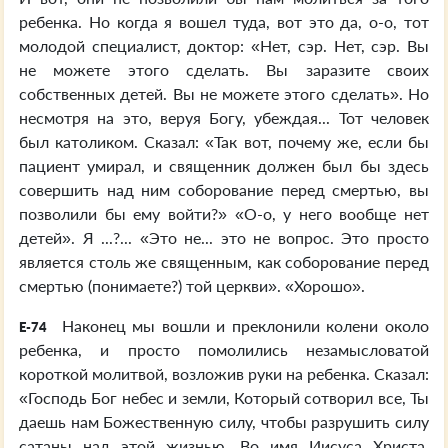
ребенка. Но когда я вошел туда, вот это да, о-о, тот
молодой специалист, доктор: «Нет, сэр. Нет, сэр. Вы
не можете этого сделать. Вы заразите своих
собственных детей. Вы не можете этого сделать». Но
несмотря на это, веруя Богу, убеждая... Тот человек
был католиком. Сказал: «Так вот, почему же, если бы
пациент умирал, и священник должен был бы здесь
совершить над ним соборование перед смертью, вы
позволили бы ему войти?» «О-о, у него вообще нет
детей». Я ...?... «Это не... это не вопрос. Это просто
является столь же священным, как соборование перед
смертью (понимаете?) той церкви». «Хорошо».
Наконец мы вошли и преклонили колени около
E-74
ребенка, и просто помолились незамысловатой
короткой молитвой, возложив руки на ребенка. Сказал:
«Господь Бог небес и земли, Который сотворил все, Ты
даешь нам Божественную силу, чтобы разрушить силу
сатаны над этой жизнью. Во имя Иисуса Христа,