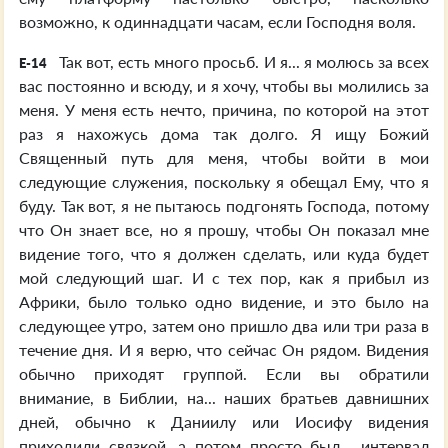
возможно, к одиннадцати часам, если Господня воля.
Так вот, есть много просьб. И я... я молюсь за всех
E-14
вас постоянно и всюду, и я хочу, чтобы вы молились за
меня. У меня есть нечто, причина, по которой на этот
раз я нахожусь дома так долго. Я ищу Божий
Священный путь для меня, чтобы войти в мои
следующие служения, поскольку я обещал Ему, что я
буду. Так вот, я не пытаюсь подгонять Господа, потому
что Он знает все, но я прошу, чтобы Он показал мне
видение того, что я должен сделать, или куда будет
мой следующий шаг. И с тех пор, как я прибыл из
Африки, было только одно видение, и это было на
следующее утро, затем оно пришло два или три раза в
течение дня. И я верю, что сейчас Он рядом. Видения
обычно приходят группой. Если вы обратили
внимание, в Библии, на... наших братьев давнишних
дней, обычно к Даниилу или Иосифу видения
приходили связкой, а потом просто был... интервал