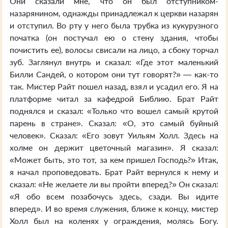
Они сказали мне, что он был отступником-
назарянином, однажды принадлежал к церкви назарян
и отступил. Во рту у него была трубка из кукурузного
початка (он постучал ею о стену здания, чтобы
почистить ее), волосы свисали на лицо, а сбоку торчал
зуб. Заглянул внутрь и сказал: «Где этот маленький
Билли Сандей, о котором они тут говорят?» — как-то
так. Мистер Райт пошел назад, взял и усадил его. Я на
платформе читал за кафедрой Библию. Брат Райт
поднялся и сказал: «Только что вошел самый крутой
парень в стране». Сказал: «О, это самый буйный
человек». Сказал: «Его зовут Уильям Холл. Здесь на
холме он держит цветочный магазин». Я сказал:
«Может быть, это тот, за кем пришел Господь?» Итак,
я начал проповедовать. Брат Райт вернулся к нему и
сказал: «Не желаете ли вы пройти вперед?» Он сказал:
«Я обо всем позабочусь здесь, сзади. Вы идите
вперед». И во время служения, ближе к концу, мистер
Холл был на коленях у ограждения, молясь Богу.