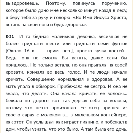
выздоровеешь. Поэтому, повинуясь поручению,
которое было дано мне несколько минут назад в лесу,
я беру тебя за руку и говорю: «Во Имя Иисуса Христа,
встань на свои ноги и будь здорова».
И та бедная маленькая девочка, весившая не
E-21
более тридцати шести или тридцати семи фунтов
[Около 16 кг. — прим. пер.], просто кучка костей...
Ведь, она не смогла бы встать, даже если бы
пришлось. Не только встала, но она прыгала на своей
кровати, кричала во весь голос. И те люди начали
кричать. Совершенно нормальная и здоровая. А ее
мать упала в обморок. Прибежала ее сестра. И она не
знала, что делать. Она начала кричать, ее волосы...
бежала по дороге, вот так дергая себя за волосы,
потому что нечто произошло. Ее отец пришел из
своего сарая с молоком в... в маленьком контейнере,
как этот. Он услышал, как играет пианино, и побежал в
дом, чтобы узнать, что это было. А там была его дочь,