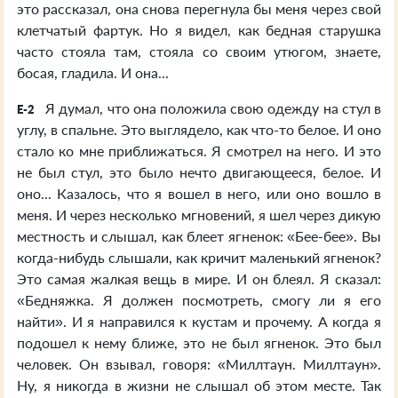
это рассказал, она снова перегнула бы меня через свой
клетчатый фартук. Но я видел, как бедная старушка
часто стояла там, стояла со своим утюгом, знаете,
босая, гладила. И она...
Я думал, что она положила свою одежду на стул в
E-2
углу, в спальне. Это выглядело, как что-то белое. И оно
стало ко мне приближаться. Я смотрел на него. И это
не был стул, это было нечто двигающееся, белое. И
оно... Казалось, что я вошел в него, или оно вошло в
меня. И через несколько мгновений, я шел через дикую
местность и слышал, как блеет ягненок: «Бее-бее». Вы
когда-нибудь слышали, как кричит маленький ягненок?
Это самая жалкая вещь в мире. И он блеял. Я сказал:
«Бедняжка. Я должен посмотреть, смогу ли я его
найти». И я направился к кустам и прочему. А когда я
подошел к нему ближе, это не был ягненок. Это был
человек. Он взывал, говоря: «Миллтаун. Миллтаун».
Ну, я никогда в жизни не слышал об этом месте. Так