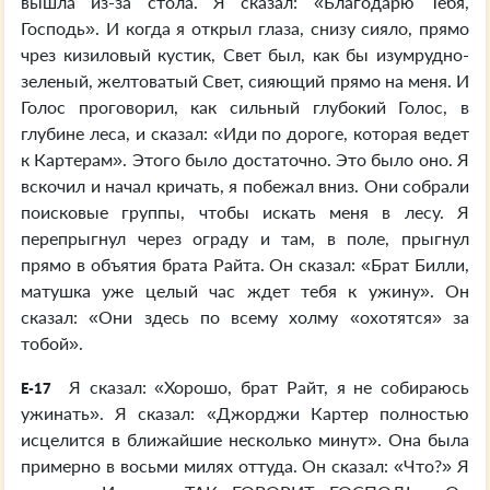
вышла из-за стола. Я сказал: «Благодарю Тебя,
Господь». И когда я открыл глаза, снизу сияло, прямо
чрез кизиловый кустик, Свет был, как бы изумрудно-
зеленый, желтоватый Свет, сияющий прямо на меня. И
Голос проговорил, как сильный глубокий Голос, в
глубине леса, и сказал: «Иди по дороге, которая ведет
к Картерам». Этого было достаточно. Это было оно. Я
вскочил и начал кричать, я побежал вниз. Они собрали
поисковые группы, чтобы искать меня в лесу. Я
перепрыгнул через ограду и там, в поле, прыгнул
прямо в объятия брата Райта. Он сказал: «Брат Билли,
матушка уже целый час ждет тебя к ужину». Он
сказал: «Они здесь по всему холму «охотятся» за
тобой».
Я сказал: «Хорошо, брат Райт, я не собираюсь
E-17
ужинать». Я сказал: «Джорджи Картер полностью
исцелится в ближайшие несколько минут». Она была
примерно в восьми милях оттуда. Он сказал: «Что?» Я