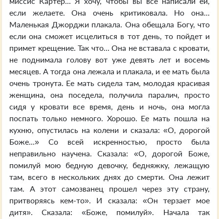
миссис Картер... Я хочу, чтобы вы все написали ей,
если желаете. Она очень критиковала. Но она...
Маленькая Джорджи плакала. Она обещала Богу, что
если она сможет исцелиться в тот день, то пойдет и
примет крещение. Так что... Она не вставала с кровати,
не поднимала голову вот уже девять лет и восемь
месяцев. А тогда она лежала и плакала, и ее мать была
очень тронута. Ее мать сидела там, молодая красивая
женщина, она поседела, получила паралич, просто
сидя у кровати все время, день и ночь, она могла
поспать только немного. Хорошо. Ее мать пошла на
кухню, опустилась на колени и сказала: «О, дорогой
Боже...» Со всей искренностью, просто была
неправильно научена. Сказала: «О, дорогой Боже,
помилуй мою бедную девочку, бедняжку, лежащую
там, всего в нескольких днях до смерти. Она лежит
там. А этот самозванец прошел через эту страну,
притворяясь кем-то». И сказала: «Он терзает мое
дитя». Сказала: «Боже, помилуй». Начала так