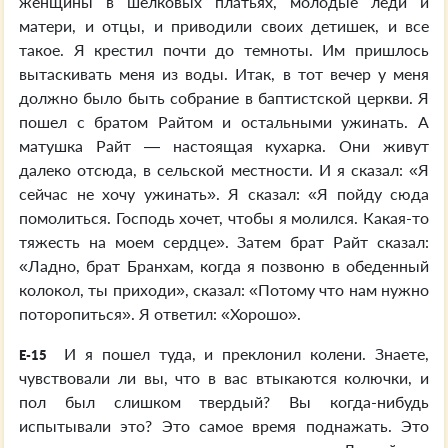
женщины в шелковых платьях, молодые леди и
матери, и отцы, и приводили своих детишек, и все
такое. Я крестил почти до темноты. Им пришлось
вытаскивать меня из воды. Итак, в тот вечер у меня
должно было быть собрание в баптистской церкви. Я
пошел с братом Райтом и остальными ужинать. А
матушка Райт — настоящая кухарка. Они живут
далеко отсюда, в сельской местности. И я сказал: «Я
сейчас не хочу ужинать». Я сказал: «Я пойду сюда
помолиться. Господь хочет, чтобы я молился. Какая-то
тяжесть на моем сердце». Затем брат Райт сказал:
«Ладно, брат Бранхам, когда я позвоню в обеденный
колокол, ты приходи», сказал: «Потому что нам нужно
поторопиться». Я ответил: «Хорошо».
И я пошел туда, и преклонил колени. Знаете,
E-15
чувствовали ли вы, что в вас втыкаются колючки, и
пол был слишком твердый? Вы когда-нибудь
испытывали это? Это самое время поднажать. Это