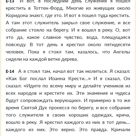
И вот, в последний день служения я пошел
E-13
крестить в Тоттен-Форд. Многие из живущих около
Коридона знают, где это. И вот я пошел туда крестить.
А там этот служитель закрыл свое служение, и все
собрание стояло на берегу. И я вошел в реку. О, вот
это да, какое славное чувство, вода, плещущаяся
повсюду. В тот день я крестил около пятидесяти
человек. Пока я стоял там, казалось, что Ангелы
сидели на каждой ветке дерева.
А я стоял там, начал вот так молиться. Я сказал:
E-14
«Как Бог послал Иоанна Крести...» И я сказал, Он
сказал: «Идите по всему миру и делайте учеников из
всех народов и крестите их. Эти знамения и чудеса
будут сопровождать верующих». И примерно в то же
время Святой Дух пронесся по берегу, и все собрание
того служителя в своих хороших одеждах, крича,
вошло в реку. Я крестил каждого из них в тот день...
каждого из них. Это верно. Это правда. Кричали