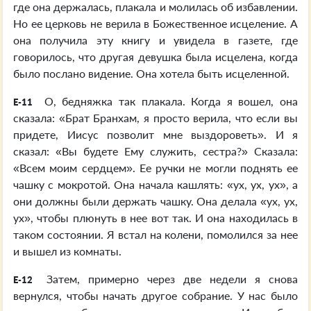
где она держалась, плакала и молилась об избавлении.
Но ее церковь не верила в Божественное исцеление. А
она получила эту книгу и увидела в газете, где
говорилось, что другая девушка была исцелена, когда
было послано видение. Она хотела быть исцеленной.
О, бедняжка так плакала. Когда я вошел, она
E-11
сказала: «Брат Бранхам, я просто верила, что если вы
придете, Иисус позволит мне выздороветь». И я
сказал: «Вы будете Ему служить, сестра?» Сказала:
«Всем моим сердцем». Ее ручки не могли поднять ее
чашку с мокротой. Она начала кашлять: «ух, ух, ух», а
они должны были держать чашку. Она делала «ух, ух,
ух», чтобы плюнуть в нее вот так. И она находилась в
таком состоянии. Я встал на колени, помолился за нее
и вышел из комнаты.
Затем, примерно через две недели я снова
E-12
вернулся, чтобы начать другое собрание. У нас было