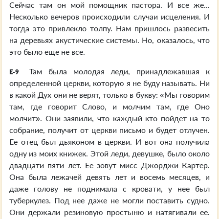
Сейчас там он мой помощник пастора. И все же...
Несколько вечеров происходили случаи исцеления. И
тогда это привлекло толпу. Нам пришлось развесить
на деревьях акустические системы. Но, оказалось, что
это было еще не все.
Там была молодая леди, принадлежавшая к
E-9
определенной церкви, которую я не буду называть. Ни
в какой Дух они не верят, только в букву: «Мы говорим
там, где говорит Слово, и молчим там, где Оно
молчит». Они заявили, что каждый кто пойдет на то
собрание, получит от церкви письмо и будет отлучен.
Ее отец был дьяконом в церкви. И вот она получила
одну из моих книжек. Этой леди, девушке, было около
двадцати пяти лет. Ее зовут мисс Джорджи Картер.
Она была лежачей девять лет и восемь месяцев, и
даже голову не поднимала с кровати, у нее был
туберкулез. Под нее даже не могли поставить судно.
Они держали резиновую простыню и натягивали ее.