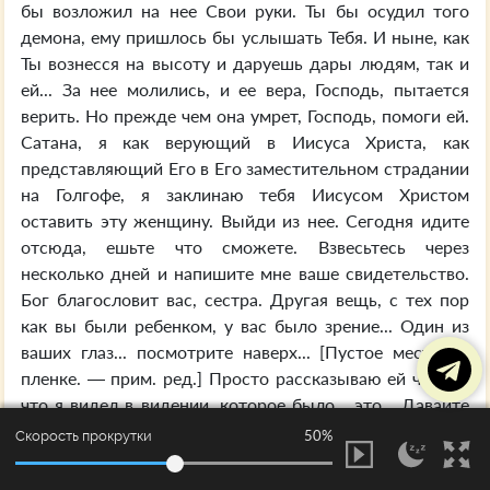
бы возложил на нее Свои руки. Ты бы осудил того
демона, ему пришлось бы услышать Тебя. И ныне, как
Ты вознесся на высоту и даруешь дары людям, так и
ей... За нее молились, и ее вера, Господь, пытается
верить. Но прежде чем она умрет, Господь, помоги ей.
Сатана, я как верующий в Иисуса Христа, как
представляющий Его в Его заместительном страдании
на Голгофе, я заклинаю тебя Иисусом Христом
оставить эту женщину. Выйди из нее. Сегодня идите
отсюда, ешьте что сможете. Взвесьтесь через
несколько дней и напишите мне ваше свидетельство.
Бог благословит вас, сестра. Другая вещь, с тех пор
как вы были ребенком, у вас было зрение... Один из
ваших глаз... посмотрите наверх... [Пустое место на
пленке. — прим. ред.] Просто рассказываю ей что-то,
что я видел в видении, которое было... это... Давайте
скажем: «Хвала Господу.» [Собрание говорит: «Хвала
50%
Скорость прокрутки
Господу». — прим. ред.] Все хорошо, приведите леди.
Так, будьте настолько почтительны, насколько можете.