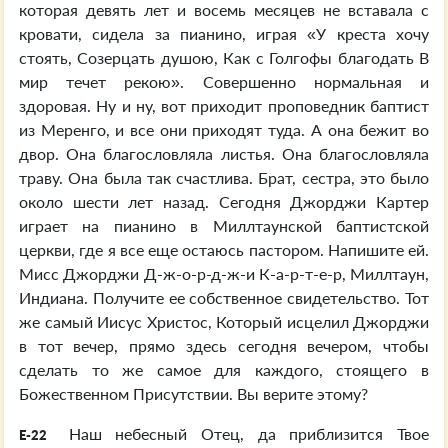
которая девять лет и восемь месяцев не вставала с
кровати, сидела за пианино, играя «У креста хочу
стоять, Созерцать душою, Как с Голгофы благодать В
мир течет рекою». Совершенно нормальная и
здоровая. Ну и ну, вот приходит проповедник баптист
из Меренго, и все они приходят туда. А она бежит во
двор. Она благословляла листья. Она благословляла
траву. Она была так счастлива. Брат, сестра, это было
около шести лет назад. Сегодня Джорджи Картер
играет на пианино в Миллтаунской баптистской
церкви, где я все еще остаюсь пастором. Напишите ей.
Мисс Джорджи Д-ж-о-р-д-ж-и К-а-р-т-е-р, Миллтаун,
Индиана. Получите ее собственное свидетельство. Тот
же самый Иисус Христос, Который исцелил Джорджи
в тот вечер, прямо здесь сегодня вечером, чтобы
сделать то же самое для каждого, стоящего в
Божественном Присутствии. Вы верите этому?
Наш небесный Отец, да приблизится Твое
E-22