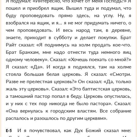
Я подумал: «Интересно, что хочет от меня Господь?» Я
пошел и приобрел ящик. Вышел туда и подумал, что
буду проповедовать прямо здесь, на углу. Ну, я
взобрался на ящик, и я... я не мог придумать ничего, о
чем проповедовать. И весь народ там, в деревне,
знаете, приходит в субботу и делает покупки. Брат
Райт сказал: «Я поднимусь на холм продать кое-что.
Брат Бранхам, мне надо отнести туда немного яиц
одному человеку». Сказал: «Хочешь поехать со мной?»
Я сказал: «Да». И когда я поднялся, там на холме
стояла большая белая церковь. Я сказал: «Смотри.
Разве не прелестная церковь?» Он сказал: «Да, только
жаль эту церковь». Сказал: «Это баптистская церковь,
а тамошний пастор попал в беду. Церковь опустилась,
и у них с тех пор никогда не было пастора». Сказал:
«Она вернулась к городским властям. Все собрание
распалось и разошлось по другим церквям».
И я почувствовал, как Дух Божий сказал мне:
E-5