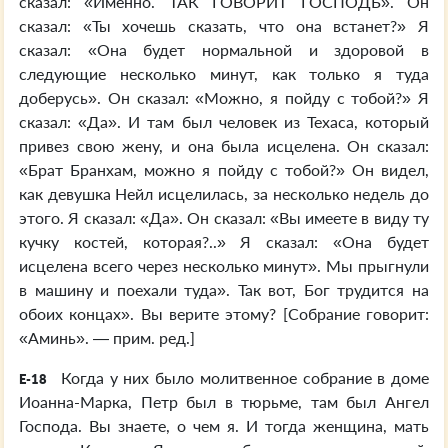
сказал: «Именно. ТАК ГОВОРИТ ГОСПОДЬ». Он
сказал: «Ты хочешь сказать, что она встанет?» Я
сказал: «Она будет нормальной и здоровой в
следующие несколько минут, как только я туда
доберусь». Он сказал: «Можно, я пойду с тобой?» Я
сказал: «Да». И там был человек из Техаса, который
привез свою жену, и она была исцелена. Он сказал:
«Брат Бранхам, можно я пойду с тобой?» Он видел,
как девушка Нейл исцелилась, за несколько недель до
этого. Я сказал: «Да». Он сказал: «Вы имеете в виду ту
кучку костей, которая?..» Я сказал: «Она будет
исцелена всего через несколько минут». Мы прыгнули
в машину и поехали туда». Так вот, Бог трудится на
обоих концах». Вы верите этому? [Собрание говорит:
«Аминь». — прим. ред.]
Когда у них было молитвенное собрание в доме
E-18
Иоанна-Марка, Петр был в тюрьме, там был Ангел
Господа. Вы знаете, о чем я. И тогда женщина, мать