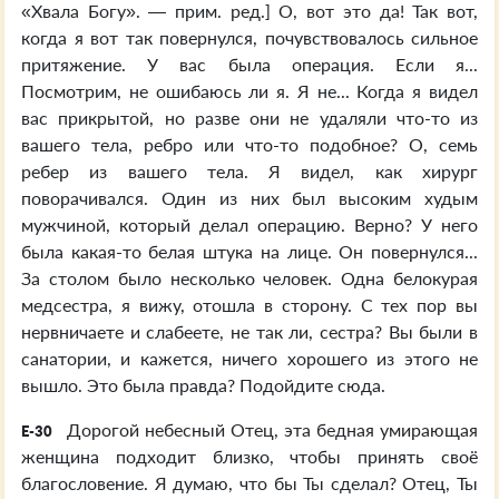
«Хвала Богу». — прим. ред.] О, вот это да! Так вот,
когда я вот так повернулся, почувствовалось сильное
притяжение. У вас была операция. Если я...
Посмотрим, не ошибаюсь ли я. Я не... Когда я видел
вас прикрытой, но разве они не удаляли что-то из
вашего тела, ребро или что-то подобное? О, семь
ребер из вашего тела. Я видел, как хирург
поворачивался. Один из них был высоким худым
мужчиной, который делал операцию. Верно? У него
была какая-то белая штука на лице. Он повернулся...
За столом было несколько человек. Одна белокурая
медсестра, я вижу, отошла в сторону. С тех пор вы
нервничаете и слабеете, не так ли, сестра? Вы были в
санатории, и кажется, ничего хорошего из этого не
вышло. Это была правда? Подойдите сюда.
Дорогой небесный Отец, эта бедная умирающая
E-30
женщина подходит близко, чтобы принять своё
благословение. Я думаю, что бы Ты сделал? Отец, Ты