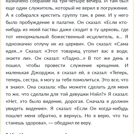
назначено собрание на три-четыре вечера. И там был
еще один служитель, который не верил в погружение.
А я собирался крестить группу там, в реке. И у него
было пробуждение в палатке. Он сказал: «Если кто-
нибудь из моей паствы даже сходит в ту церковь, где
тот ненормальный божественный исцелитель, я... Я
однозначно отлучу их из церкви». Он сказал: «Сама
идея...» Сказал: «Этот товарищ утопит вас в воде,
знаете ли». Он сказал: «Ладно...» В тот же день я
пошел, чтобы провести служение крещения. И
маленькая Джорджи, я сказал ей, я сказал: «Теперь,
теперь, сестра, я могу за тебя помолиться. Это все, что
я знаю». Она сказала: «Вы можете сделать для меня
то же, что сделали для той девушки Нэйл?» Я сказал:
«Нет, это было видение, дорогая. Сначала я должен
увидеть видение». Я сказал: «Если Он когда-нибудь
пошлет меня обратно, я вернусь. Но я верю, что ты
станешь здорова», — ободрил ее веру.