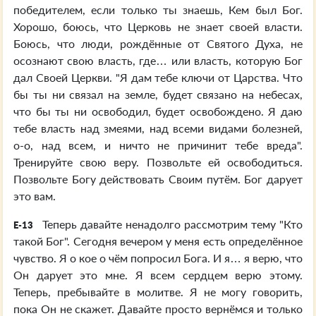
победителем, если только ты знаешь, Кем был Бог.
Хорошо, боюсь, что Церковь не знает своей власти.
Боюсь, что люди, рождённые от Святого Духа, не
осознают свою власть, где… или власть, которую Бог
дал Своей Церкви. "Я дам тебе ключи от Царства. Что
бы ты ни связал на земле, будет связано на небесах,
что бы ты ни освободил, будет освобождено. Я даю
тебе власть над змеями, над всеми видами болезней,
о-о, над всем, и ничто не причинит тебе вреда".
Тренируйте свою веру. Позвольте ей освободиться.
Позвольте Богу действовать Своим путём. Бог дарует
это вам.
Теперь давайте ненадолго рассмотрим тему "Кто
E-13
такой Бог". Сегодня вечером у меня есть определённое
чувство. Я о кое о чём попросил Бога. И я… я верю, что
Он дарует это мне. Я всем сердцем верю этому.
Теперь, пребывайте в молитве. Я не могу говорить,
пока Он не скажет. Давайте просто вернёмся и только