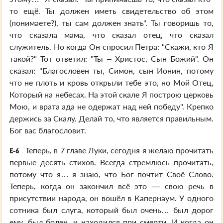
то ещё. Ты должен иметь свидетельство об этом
(понимаете?), ты сам должен знать". Ты говоришь то,
что сказала мама, что сказал отец, что сказал
служитель. Но когда Он спросил Петра: "Скажи, кто Я
такой?" Тот ответил: "Ты – Христос, Сын Божий". Он
сказал: "Благословен ты, Симон, сын Ионин, потому
что не плоть и кровь открыли тебе это, но Мой Отец,
Который на небесах. На этой скале Я построю церковь
Мою, и врата ада не одержат над ней победу". Крепко
держись за Скалу. Делай то, что является правильным.
Бог вас благословит.
Теперь, в 7 главе Луки, сегодня я желаю прочитать
E-6
первые десять стихов. Всегда стремлюсь прочитать,
потому что я… я знаю, что Бог почтит Своё Слово.
Теперь, когда он закончил всё это — свою речь в
присутствии народа, он вошёл в Капернаум. У одного
сотника был слуга, который был очень… был дорог
ему, был болен, и находился при смерти. И когда он