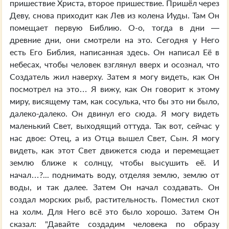
пришествие Христа, второе пришествие. Пришёл через
Деву, снова приходит как Лев из колена Иуды. Там Он
помещает первую Библию. О-о, тогда в дни —
древние дни, они смотрели на это. Сегодня у Него
есть Его Библия, написанная здесь. Он написал Её в
небесах, чтобы человек взглянул вверх и осознал, что
Создатель жил наверху. Затем я могу видеть, как Он
посмотрел на это… Я вижу, как Он говорит к этому
миру, висящему там, как сосулька, что бы это ни было,
далеко-далеко. Он двинул его сюда. Я могу видеть
маленький Свет, выходящий оттуда. Так вот, сейчас у
нас двое: Отец, а из Отца вышел Свет, Сын. Я могу
видеть, как этот Свет движется сюда и перемещает
землю ближе к солнцу, чтобы высушить её. И
начал…?... поднимать воду, отделяя землю, землю от
воды, и так далее. Затем Он начал создавать. Он
создал морских рыб, растительность. Поместил скот
на холм. Для Него всё это было хорошо. Затем Он
сказал: "Давайте создадим человека по образу