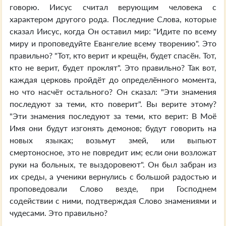
говорю. Иисус считал верующим человека с
характером другого рода. Последние Слова, которые
сказал Иисус, когда Он оставил мир: "Идите по всему
миру и проповедуйте Евангелие всему творению". Это
правильно? "Тот, кто верит и крещён, будет спасён. Тот,
кто не верит, будет проклят". Это правильно? Так вот,
каждая церковь пройдёт до определённого момента,
но что насчёт остального? Он сказал: "Эти знамения
последуют за теми, кто поверит". Вы верите этому?
"Эти знамения последуют за теми, кто верит: В Моё
Имя они будут изгонять демонов; будут говорить на
новых языках; возьмут змей, или выпьют
смертоносное, это не повредит им; если они возложат
руки на больных, те выздоровеют". Он был забран из
их среды, а ученики вернулись с большой радостью и
проповедовали Слово везде, при Господнем
содействии с ними, подтверждая Слово знамениями и
чудесами. Это правильно?