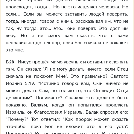
происходит, тогда… Но не это исцеляет человека. Но
если… Если вы можете заставить людей поверить,
тогда, иногда, говоря с ними, рассказывая им, что не
так, ну тогда, это... это... они поверят. Это даст им
веру. Но я не смогу вам сказать, что с вами
неправильно до тех пор, пока Бог сначала не покажет
это мне.
Иисус прошёл мимо увечных и оставил их лежать
E-28
там. Он сказал: "Я не могу делать ничего, если Отец
сначала не покажет Мне". Это правильно? Святого
Иоанна 5:19. "Истинно говорю вам, Сын ничего не
может делать Сам, но только то, что Он видит Отца
делающим". Понимаете? Сначала это должно быть
показано. Валаам, когда он попытался проклясть
Израиль, он благословил Израиль. Валак спросил его:
"Почему?" Тот ответил: "Как пророк может сказать
что-либо, пока Бог не вложит это в его уста".
Понимаете? Вы не можете сказать это. В этом нет