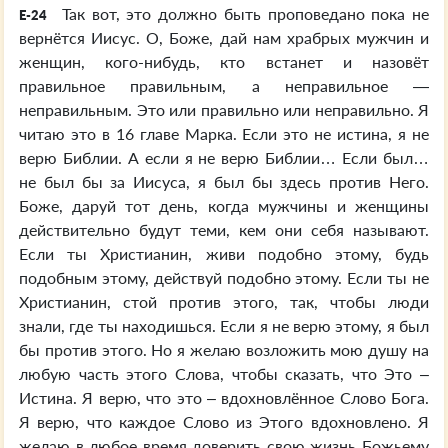
Так вот, это должно быть проповедано пока не
E-24
вернётся Иисус. О, Боже, дай нам храбрых мужчин и
женщин, кого-нибудь, кто встанет и назовёт
правильное правильным, а неправильное —
неправильным. Это или правильно или неправильно. Я
читаю это в 16 главе Марка. Если это не истина, я не
верю Библии. А если я не верю Библии… Если был…
не был бы за Иисуса, я был бы здесь против Него.
Боже, даруй тот день, когда мужчины и женщины
действительно будут теми, кем они себя называют.
Если ты Христианин, живи подобно этому, будь
подобным этому, действуй подобно этому. Если ты не
Христианин, стой против этого, так, чтобы люди
знали, где ты находишься. Если я не верю этому, я был
бы против этого. Но я желаю возложить мою душу на
любую часть этого Слова, чтобы сказать, что Это –
Истина. Я верю, что это – вдохновлённое Слово Бога.
Я верю, что каждое Слово из Этого вдохновлено. Я
желаю в любое время доверить свою жизнь Божьему