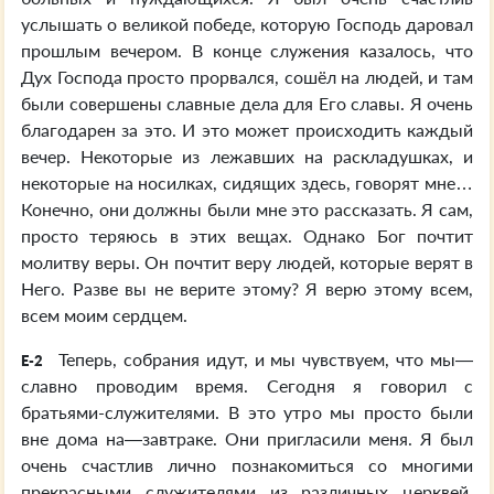
услышать о великой победе, которую Господь даровал
прошлым вечером. В конце служения казалось, что
Дух Господа просто прорвался, сошёл на людей, и там
были совершены славные дела для Его славы. Я очень
благодарен за это. И это может происходить каждый
вечер. Некоторые из лежавших на раскладушках, и
некоторые на носилках, сидящих здесь, говорят мне…
Конечно, они должны были мне это рассказать. Я сам,
просто теряюсь в этих вещах. Однако Бог почтит
молитву веры. Он почтит веру людей, которые верят в
Него. Разве вы не верите этому? Я верю этому всем,
всем моим сердцем.
Теперь, собрания идут, и мы чувствуем, что мы—
E-2
славно проводим время. Сегодня я говорил с
братьями-служителями. В это утро мы просто были
вне дома на—завтраке. Они пригласили меня. Я был
очень счастлив лично познакомиться со многими
прекрасными служителями из различных церквей.