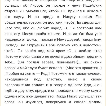
услышал об Иисусе, он послал к нему Иудейских
старейшин, умоляя Его, чтобы Он пришёл и исцелил
его слугу. И он придя к Иисусу просил Его
убедительно, говоря: он достоин, чтобы Ты сделал для
него это, ибо он любит народ наш и построил нам
синагогу. Иисус пошёл с ними. И когда Он был уже
недалеко от дома… послал к Нему друзей, говоря Ему,
Господь, не затрудняй Себя: потому что я недостоин
чтобы Ты вошёл под мой кров: (О, я люблю это.)
Потому и себя самого не почел я достойным придти к
Тебе... (Он послал евреев, понимаете?)... но скажи
слово, и мой слуга будет исцелён. (Мне это нравится...)
[Пробел на ленте — Ред.] Потому что я также человек,
находящийся под властью, имею в своём
распоряжении солдат, и я говорю одному: Иди, и он
идёт; и другому: приди, и он приходит; и моему слуге:
сделай это, и он делает это. Когда Иисус услышал эти
слова, он изумился, повернулся и сказал людям,