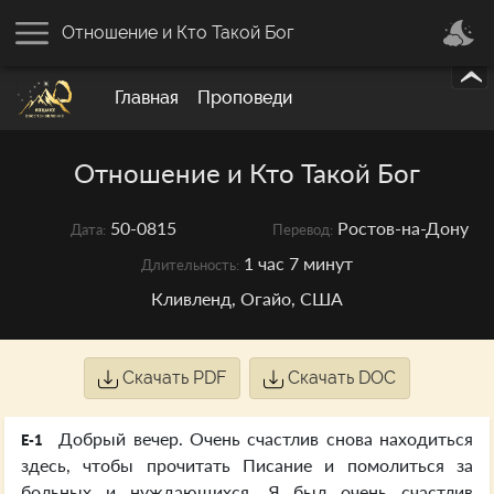
Отношение и Кто Такой Бог
Главная
Проповеди
Отношение и Кто Такой Бог
50-0815
Ростов-на-Дону
Дата:
Перевод:
1 час 7 минут
Длительность:
Кливленд, Огайо, США
Скачать PDF
Скачать DOC
Добрый вечер. Очень счастлив снова находиться
E-1
здесь, чтобы прочитать Писание и помолиться за
больных и нуждающихся. Я был очень счастлив