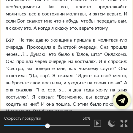
необходимости. Так вот, просто продолжайте
молиться, все в состоянии молитвы, и затем верьте. И
если Бог скажет мне что-нибудь, чтобы передать вам,
я скажу это. А когда я скажу это, верьте этому.
Не так давно женщина пришла в молитвенную
E-29
очередь. Проходила в быстрой очереди. Она прошла
через…?... Думаю, это было в Талсе, штат Оклахома.
Она прошла через очередь на костылях. И я спросил:
"Сестра, вы поверите мне, как Божьему слуге?" Она
ответила: "Да, сэр". Я сказал: "Идите на своё место,
выбросьте свои костыли, и уходите на своих ногах". А
она сказала: "Но, сэр, я… я два года хожу на этих
костылях". Я сказал: "Возможно, вы всегда будете
ходить на них". И она пошла. С этим было покончено.
И она ушла. Всё было кончено.
50%
Скорость прокрутки
Примерно через двадцать минут подошла
E-30
женщина, два помощника помогали ей передвигаться.