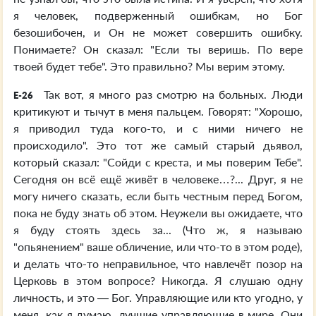
я человек, подверженный ошибкам, но Бог
безошибочен, и Он не может совершить ошибку.
Понимаете? Он сказал: "Если ты веришь. По вере
твоей будет тебе". Это правильно? Мы верим этому.
Так вот, я много раз смотрю на больных. Люди
E-26
критикуют и тычут в меня пальцем. Говорят: "Хорошо,
я приводил туда кого-то, и с ними ничего не
происходило". Это тот же самый старый дьявол,
который сказал: "Сойди с креста, и мы поверим Тебе".
Сегодня он всё ещё живёт в человеке…?... Друг, я не
могу ничего сказать, если быть честным перед Богом,
пока не буду знать об этом. Неужели вы ожидаете, что
я буду стоять здесь за... (Что ж, я называю
"опьянением" ваше обличение, или что-то в этом роде),
и делать что-то неправильное, что навлечёт позор на
Церковь в этом вопросе? Никогда. Я слушаю одну
личность, и это — Бог. Управляющие или кто угодно, у
меня, как я думаю, лучшие управляющие в мире. Они