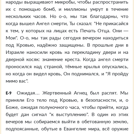
народы выращивают микробы, чтобы распространить
их с помощью бомб, и миллионы умрут в течение
нескольких часов. Но о-о, мы так благодарны, что
когда вышел Ангел смерти, Ты сказал: "Не прикасайся
к тем, у которых на лицах есть Печать Отца. Они —
Мои". О-о, мы так рады сегодня вечером находиться
под Кровью, надёжно защищены. В прошлые дни в
Израиле наносили кровь на перекладину двери и на
дверной косяк: знамение креста. Когда ангел смерти
проносился над страной, тёмные крылья опускались,
но когда он видел кровь, Он поднимался, и "Я пройду
мимо вас".
Ожидая… Жертвенный Агнец был распят. Мы
E-9
приняли Его тело под Кровью, в безопасности, и, о
Боже, ожидая полуночного часа, чтобы прийти, когда
будет дан сигнал "к выступлению". В один из этих
вечеров мы собираемся выйти в обетованную землю,
подпоясанные, обутые в Евангелие мира, всё оружие