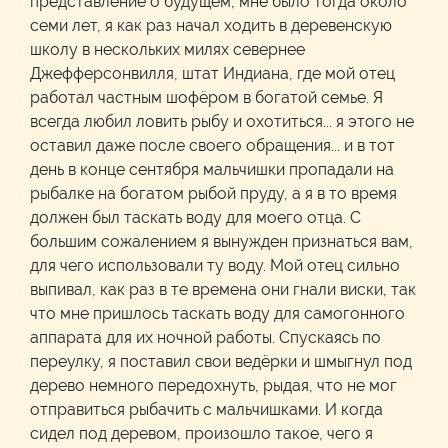
представление о будущем, мне было тогда около
семи лет, я как раз начал ходить в деревенскую
школу в нескольких милях севернее
Джефферсонвилля, штат Индиана, где мой отец
работал частным шофёром в богатой семье. Я
всегда любил ловить рыбу и охотиться... я этого не
оставил даже после своего обращения... и в тот
день в конце сентября мальчишки пропадали на
рыбалке на богатом рыбой пруду, а я в то время
должен был таскать воду для моего отца. С
большим сожалением я вынужден признаться вам,
для чего использовали ту воду. Мой отец сильно
выпивал, как раз в те времена они гнали виски, так
что мне пришлось таскать воду для самогонного
аппарата для их ночной работы. Спускаясь по
переулку, я поставил свои ведёрки и шмыгнул под
дерево немного передохнуть, рыдая, что не мог
отправиться рыбачить с мальчишками. И когда
сидел под деревом, произошло такое, чего я