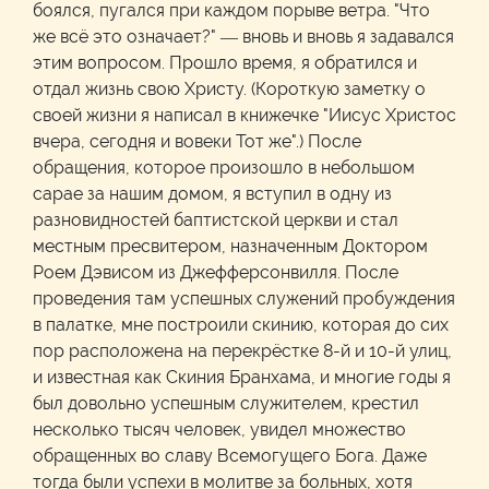
боялся, пугался при каждом порыве ветра. "Что
же всё это означает?" — вновь и вновь я задавался
этим вопросом. Прошло время, я обратился и
отдал жизнь свою Христу. (Короткую заметку о
своей жизни я написал в книжечке "Иисус Христос
вчера, сегодня и вовеки Тот же".) После
обращения, которое произошло в небольшом
сарае за нашим домом, я вступил в одну из
разновидностей баптистской церкви и стал
местным пресвитером, назначенным Доктором
Роем Дэвисом из Джефферсонвилля. После
проведения там успешных служений пробуждения
в палатке, мне построили скинию, которая до сих
пор расположена на перекрёстке 8-й и 10-й улиц,
и известная как Скиния Бранхама, и многие годы я
был довольно успешным служителем, крестил
несколько тысяч человек, увидел множество
обращенных во славу Всемогущего Бога. Даже
тогда были успехи в молитве за больных, хотя