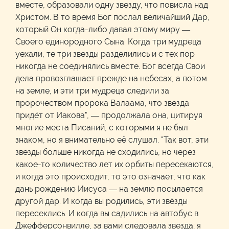
вместе, образовали одну звезду, что повисла над
Христом. В то время Бог послал величайший Дар,
который Он когда-либо давал этому миру —
Своего единородного Сына. Когда три мудреца
уехали, те три звезды разделились и с тех пор
никогда не соединялись вместе. Бог всегда Свои
дела провозглашает прежде на небесах, а потом
на земле, и эти три мудреца следили за
пророчеством пророка Валаама, что звезда
придёт от Иакова", — продолжала она, цитируя
многие места Писаний, с которыми я не был
знаком, но я внимательно её слушал. "Так вот, эти
звёзды больше никогда не сходились, но через
какое-то количество лет их орбиты пересекаются,
и когда это происходит, то это означает, что как
дань рождению Иисуса — на землю посылается
другой дар. И когда вы родились, эти звёзды
пересеклись. И когда вы садились на автобус в
Джефферсонвилле, за вами следовала звезда; я