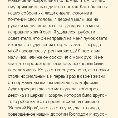
ножки были искривлены полиомиелитом, отчего
ему приходилось ходить на носках. Как обычно на
наших собраниях, люди сидели, склонив в
почтении свои головы, я держал мальчика на
руках и молился за него, когда вдруг на меня
направили яркий свет. Я удивился грубости
осветителя, что он направил на меня пучок света,
и когда я от удивления открыл глаза — передо
мной находилась утренняя звезда! Я поставил
мальчика, или же он соскочил с моих рук... Я не
знал, что происходит, казалось, все нервы были
парализованы. Когда он коснулся пола, его ножки
стали нормальными, и первый раз в своей жизни
он нормальным шагом зашагал с платформы.
Аудитория ревела; его мать упала в обморок;
девочка из церкви Назарян, которая была другом
того ребёнка, в это время играла на пианино
"Великий Врач", и когда она увидела это чудо,
совершённое нашим дорогим Господом Иисусом,