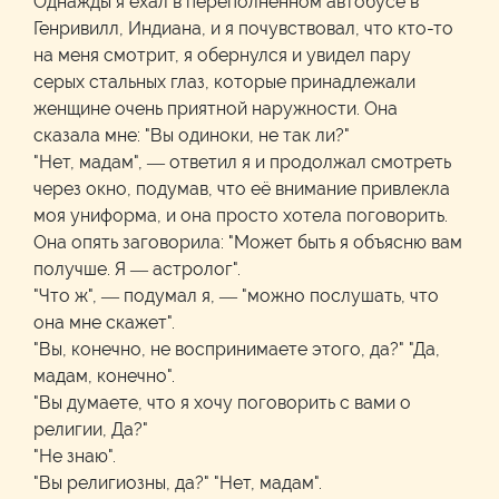
Однажды я ехал в переполненном автобусе в
Генривилл, Индиана, и я почувствовал, что кто-то
на меня смотрит, я обернулся и увидел пару
серых стальных глаз, которые принадлежали
женщине очень приятной наружности. Она
сказала мне: "Вы одиноки, не так ли?"
"Нет, мадам", — ответил я и продолжал смотреть
через окно, подумав, что её внимание привлекла
моя униформа, и она просто хотела поговорить.
Она опять заговорила: "Может быть я объясню вам
получше. Я — астролог".
"Что ж", — подумал я, — "можно послушать, что
она мне скажет".
"Вы, конечно, не воспринимаете этого, да?" "Да,
мадам, конечно".
"Вы думаете, что я хочу поговорить с вами о
религии, Да?"
"Не знаю".
"Вы религиозны, да?" "Нет, мадам".