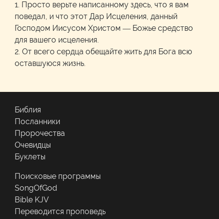
1. Просто верьте написанному здесь, что я вам
поведал, и что этот Дар Исцеления, данный
Господом Иисусом Христом — Божье средство
для вашего исцеления.
2. От всего сердца обещайте жить для Бога всю
оставшуюся жизнь.
Библия
Посланники
Пророчества
Очевидцы
Буклеты
Поисковые программы
SongOfGod
Bible KJV
Переводится проповедь