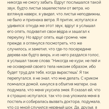
никогда не смогу забыть. Вдруг послышался такой
звук, будто листья зашелестели от ветра, но
взглянув наверх, я увидел, что листья неподвижны,
не было и признака ветра. Я притих, испугался и
удивился: откуда же этот звук, вдруг я услышал
его опять, подхватил свои вёдра и зашагал к
переулку. Но вдруг опять, ещё громче, чем
прежде; я оглянулся посмотреть, что же
случилось, и заметил, что где-то посередине
дерева как будто вихрь, и из него раздался голос,
я услышал такие слова: "Никогда не кури, не пей и
не оскверняй своего тела никоим образом, ибо
будет труд для тебя, когда вырастешь". Я так
перепугался, я не знал, что мне делать. С криком
помчался домой, кинулся в объятия матери, она
подумала, что меня укусила змея. Я сказал ей, что
я страшно испугался, так что она уложила меня в
постель и собиралась вызвать доктора, подумала,
что со мной случился нервный шок. Да, друзья, я