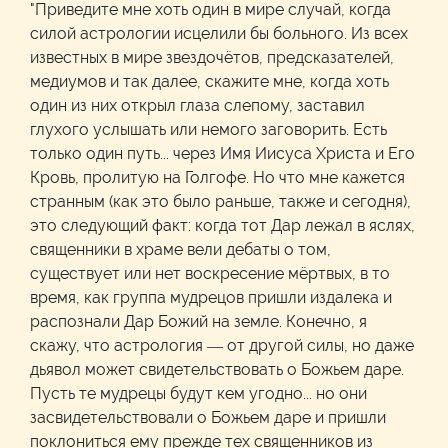
"Приведите мне хоть один в мире случай, когда
силой астрологии исцелили бы больного. Из всех
известных в мире звездочётов, предсказателей,
медиумов и так далее, скажите мне, когда хоть
один из них открыл глаза слепому, заставил
глухого услышать или немого заговорить. Есть
только один путь... через Имя Иисуса Христа и Его
Кровь, пролитую на Голгофе. Но что мне кажется
странным (как это было раньше, также и сегодня),
это следующий факт: когда тот Дар лежал в яслях,
священники в храме вели дебаты о том,
существует или нет воскресение мёртвых, в то
время, как группа мудрецов пришли издалека и
распознали Дар Божий на земле. Конечно, я
скажу, что астрология — от другой силы, но даже
дьявол может свидетельствовать о Божьем даре.
Пусть те мудрецы будут кем угодно... но они
засвидетельствовали о Божьем даре и пришли
поклониться ему прежде тех священников из