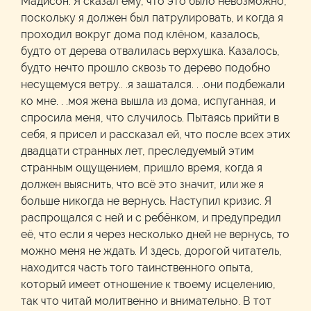
Мадисон. Я сказал ему, что это было невозможно,
поскольку я должен был патрулировать, и когда я
проходил вокруг дома под клёном, казалось,
будто от дерева отвалилась верхушка. Казалось,
будто нечто прошло сквозь то дерево подобно
несущемуся ветру.. .я зашатался. . .они подбежали
ко мне. . .моя жена вышла из дома, испуганная, и
спросила меня, что случилось. Пытаясь прийти в
себя, я присел и рассказал ей, что после всех этих
двадцати странных лет, преследуемый этим
странным ощущением, пришло время, когда я
должен выяснить, что всё это значит, или же я
больше никогда не вернусь. Наступил кризис. Я
распрощался с ней и с ребёнком, и предупредил
её, что если я через несколько дней не вернусь, то
можно меня не ждать. И здесь, дорогой читатель,
находится часть того таинственного опыта,
который имеет отношение к твоему исцелению,
так что читай молитвенно и внимательно. В тот