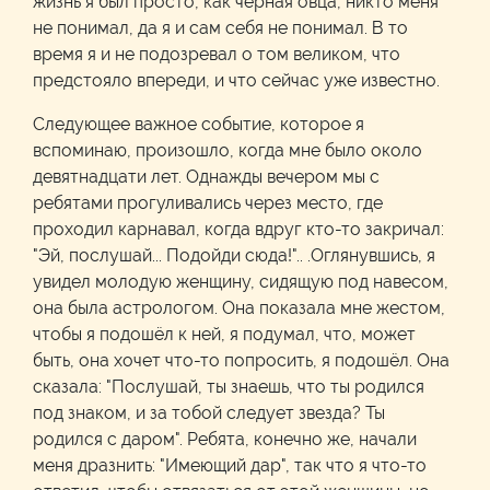
жизнь я был просто, как чёрная овца, никто меня
не понимал, да я и сам себя не понимал. В то
время я и не подозревал о том великом, что
предстояло впереди, и что сейчас уже известно.
Следующее важное событие, которое я
вспоминаю, произошло, когда мне было около
девятнадцати лет. Однажды вечером мы с
ребятами прогуливались через место, где
проходил карнавал, когда вдруг кто-то закричал:
"Эй, послушай... Подойди сюда!".. .Оглянувшись, я
увидел молодую женщину, сидящую под навесом,
она была астрологом. Она показала мне жестом,
чтобы я подошёл к ней, я подумал, что, может
быть, она хочет что-то попросить, я подошёл. Она
сказала: "Послушай, ты знаешь, что ты родился
под знаком, и за тобой следует звезда? Ты
родился с даром". Ребята, конечно же, начали
меня дразнить: "Имеющий дар", так что я что-то