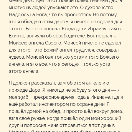
земле действует этот Божий Божественный дар, а
многие из людей упускают это. О духовенство!
Надеюсь на Бога, что вы проснётесь. Не потому,
что я обладаю этим даром; я ничего не сделал для
этого... Бог его послал. Когда дети Израиля, там в
Египте, вопияли об освободителе. Бог послал к
Моисею ангела Своего. Моисей ничего не сделал
для этого... это Божий ангел трудился, совершал
чудеса. Моисей был только устами того Божьего
ангела; и это всё, что я сегодня... только уста
этого ангела.
Я должен рассказать вам об этом ангеле и о
приходе Дара. Я никогда не забуду этого дня — 7
мая 1946.. .прекрасное время года в Индиане, где я
ещё работал инспектором по охране дичи. Я
пришёл домой на обед, и просто шёл вокруг дома,
взяв своё ружьё, когда пришёл один мой хороший
друг и попросил меня отправиться в тот день в