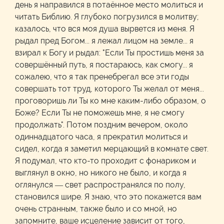
день я направился в потаённое место молиться и
читать Библию. Я глубоко погрузился в молитву;
казалось, что вся моя душа вырвется из меня. Я
рыдал пред Богом... я лежал лицом на земле... я
взирал к Богу и рыдал: "Если Ты простишь меня за
совершённый путь, я постараюсь, как смогу... я
сожалею, что я так пренебрегал все эти годы
совершать тот труд, которого Ты желал от меня...
проговоришь ли Ты ко мне каким-либо образом, о
Боже? Если Ты не поможешь мне, я не смогу
продолжать". Потом поздним вечером, около
одиннадцатого часа, я прекратил молиться и
сидел, когда я заметил мерцающий в комнате свет.
Я подумал, что кто-то проходит с фонариком и
выглянул в окно, но никого не было, и когда я
оглянулся — свет распространялся по полу,
становился шире. Я знаю, что это покажется вам
очень странным, также было и со мной, но
запомните, ваше исцеление зависит от того,