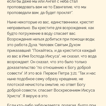
если бы даже мы или Ангел с неба стал
проповедовать вам не то Евангелие, что мы
проповедали вам, да будет проклят".
Ныне некоторые из вас, единственники, крестят
неправильно. Вы крестите для возрождения, как
будто погружение в воду спасает вас.
Возрождения нельзя добиться при помощи воды;
это работа Духа. Человек Святым Духом
приказавший: "Покайтесь, и да крестится каждый
из вас в Имя Господа Иисуса", не сказал, что вода
возрождает. Он сказал, что это было только
доказательство "по отношению к Богу доброй
совести". И это всё. Первое Петра 3:21: "Так и нас
ныне подобное сему образу крещение, не
плотской нечистоты омытие, но ответ Богу
доброй совести, спасает Воскресением Иисуса
Христа". Я верую в это.
Если кто-либо заблуждается, полагая, будто при