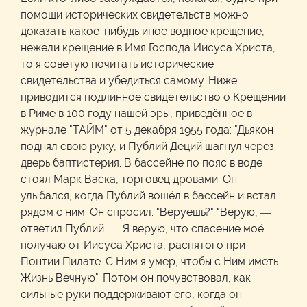
помощи исторических свидетельств можно
доказать какое-нибудь иное водное крещение,
нежели крещение в Имя Господа Иисуса Христа,
то я советую почитать исторические
свидетельства и убедиться самому. Ниже
приводится подлинное свидетельство о Крещении
в Риме в 100 году нашей эры, приведённое в
журнале "ТАЙМ" от 5 декабря 1955 года: "Дьякон
поднял свою руку, и Публий Деций шагнул через
дверь баптистерия. В бассейне по пояс в воде
стоял Марк Васка, торговец дровами. Он
улыбался, когда Публий вошёл в бассейн и встал
рядом с ним. Он спросил: "Веруешь?" "Верую, —
ответил Публий. — Я верую, что спасение моё
получаю от Иисуса Христа, распятого при
Понтии Пилате. С Ним я умер, чтобы с Ним иметь
Жизнь Вечную". Потом он почувствовал, как
сильные руки поддерживают его, когда он