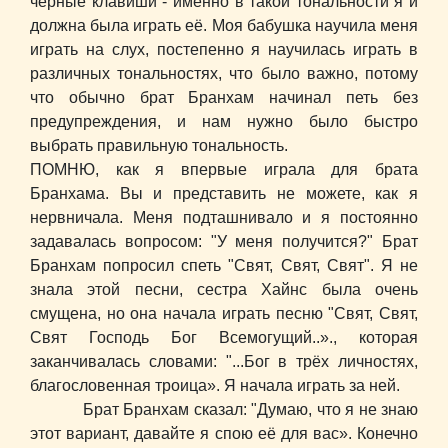
чёрные клавиши - именно в такой тональности я и
должна была играть её. Моя бабушка научила меня
играть на слух, постепенно я научилась играть в
различных тональностях, что было важно, потому
что обычно брат Бранхам начинал петь без
предупреждения, и нам нужно было быстро
выбрать правильную тональность.
ПОМНЮ, как я впервые играла для брата
Бранхама. Вы и представить не можете, как я
нервничала. Меня подташнивало и я постоянно
задавалась вопросом: "У меня получится?" Брат
Бранхам попросил спеть "Свят, Свят, Свят". Я не
знала этой песни, сестра Хайнс была очень
смущена, но она начала играть песню "Свят, Свят,
Свят Господь Бог Всемогущий..»., которая
заканчивалась словами: "...Бог в трёх личностях,
благословенная троица». Я начала играть за ней.
Брат Бранхам сказал: "Думаю, что я не знаю
этот вариант, давайте я спою её для вас». Конечно