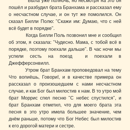
Была уже полночь, но несмотря на это он
пошёл и разбудил брата Бранхама и рассказал ему
о несчастном случае, и он тут же помолился. Он
сказал Билли Полю: "Скажи им: Думаю, что с ней
всё будет в порядке".
Когда Билли Поль позвонил мне и сообщил
об этом, я сказала: "Чудесно. Мама, с тобой всё в
порядке, поэтому поехали дальше". В час ночи мы
успели сесть на поезд и поехали в
Джефферсонвилл.
Утром брат Бранхам проповедовал на тему
Что вопиёшь, Говори!, и в качестве примера он
рассказал о произошедшем с нами несчастном
случае, и как Бог был милостив к нам. В то утро мой
брат Моррис спел песню "С небес спустился", и
брат Бранхам отметил, что для моего брата эта
песня в это утро имела большее значение, чем
днём раньше, потому что Бог Небес был милостив
к его дорогой матери и сестре.