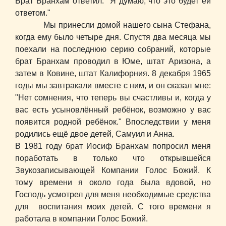
Брат Бранхам ответил: "Я думаю, что это будет ей
ответом."
Мы принесли домой нашего сына Стефана,
когда ему было четыре дня. Спустя два месяца мы
поехали на последнюю серию собраний, которые
брат Бранхам проводил в Юме, штат Аризона, а
затем в Ковине, штат Калифорния. 8 декабря 1965
годы мы завтракали вместе с ним, и он сказал мне:
"Нет сомнения, что теперь вы счастливы и, когда у
вас есть усыновлённый ребёнок, возможно у вас
появится родной ребёнок." Впоследствии у меня
родились ещё двое детей, Самуил и Анна.
В 1981 году брат Иосиф Бранхам попросил меня
поработать в только что открывшейся
Звукозаписывающей Компании Голос Божий. К
тому времени я около года была вдовой, но
Господь усмотрел для меня необходимые средства
для воспитания моих детей. С того времени я
работала в компании Голос Божий.