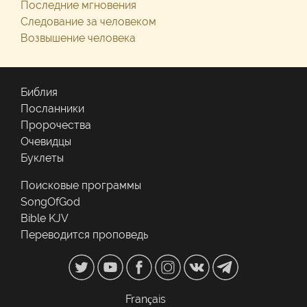
Последние мгновения
Следование за человеком
Возвышение человека
Библия
Посланники
Пророчества
Очевидцы
Буклеты
Поисковые программы
SongOfGod
Bible KJV
Переводится проповедь
Français